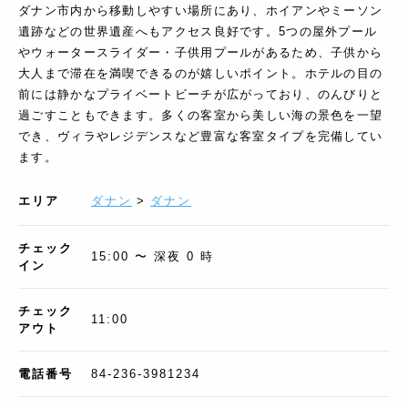
ダナン市内から移動しやすい場所にあり、ホイアンやミーソン
遺跡などの世界遺産へもアクセス良好です。5つの屋外プール
やウォータースライダー・子供用プールがあるため、子供から
大人まで滞在を満喫できるのが嬉しいポイント。ホテルの目の
前には静かなプライベートビーチが広がっており、のんびりと
過ごすこともできます。多くの客室から美しい海の景色を一望
でき、ヴィラやレジデンスなど豊富な客室タイプを完備してい
ます。
エリア
ダナン
>
ダナン
チェック
15:00 〜 深夜 0 時
イン
チェック
11:00
アウト
電話番号
84-236-3981234