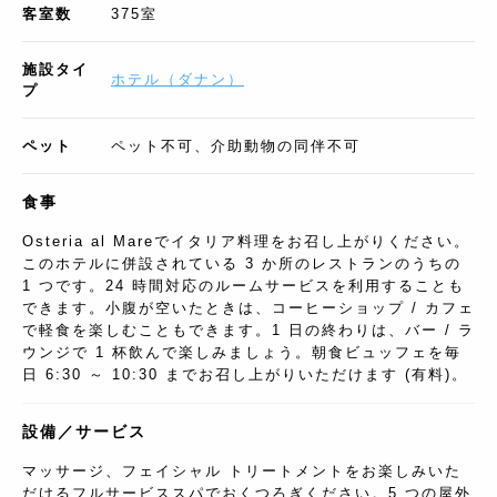
客室数
375
室
施設タイ
ホテル
（
ダナン
）
プ
ペット
ペット不可、介助動物の同伴不可
食事
Osteria al Mareでイタリア料理をお召し上がりください。
このホテルに併設されている 3 か所のレストランのうちの
1 つです。24 時間対応のルームサービスを利用することも
できます。小腹が空いたときは、コーヒーショップ / カフェ
で軽食を楽しむこともできます。1 日の終わりは、バー / ラ
ウンジで 1 杯飲んで楽しみましょう。朝食ビュッフェを毎
日 6:30 ～ 10:30 までお召し上がりいただけます (有料)。
設備／サービス
マッサージ、フェイシャル トリートメントをお楽しみいた
だけるフルサービススパでおくつろぎください。5 つの屋外