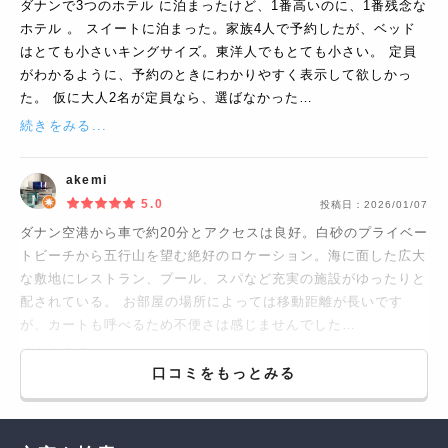
ダナンで3つのホテル に泊まったけど、1番高いのに、1番残念な
ホテル 。 スイートに泊まった。家族4人で予約したが、ベッド
はとても小さいキングサイズ。東洋人でもとても小さい。 定員
がわかるように、予約のときにわかりやすく表示して欲しかっ
た。 仮に大人2名が定員なら、選ばなかった…
続きをみる...
akemi
5.0
投稿日：
2026/01/07
ダナン空港から車で約20分とアクセスは良好。白砂のプライベー
トビーチから五行山を望む絶好のロケーション。海に面した広大
な敷地にレストラン、プール、スパなど充実の施設がゆったりと
配されている。 お部屋の場所によっては移動距離が長いです
が、カートも呼べるため不便さは感じませんでした…
続きをみる...
口コミをもっとみる