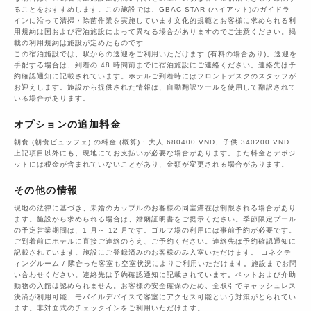
ることをおすすめします。この施設では、GBAC STAR (ハイアット)のガイドラ
インに沿って清掃・除菌作業を実施しています文化的規範とお客様に求められる利
用規約は国および宿泊施設によって異なる場合がありますのでご注意ください。掲
載の利用規約は施設が定めたものです
この宿泊施設では、駅からの送迎をご利用いただけます (有料の場合あり)。送迎を
手配する場合は、到着の 48 時間前までに宿泊施設にご連絡ください。連絡先は予
約確認通知に記載されています。ホテルご到着時にはフロントデスクのスタッフが
お迎えします。施設から提供された情報は、自動翻訳ツールを使用して翻訳されて
いる場合があります。
オプションの追加料金
朝食 (朝食ビュッフェ) の料金 (概算) : 大人 680400 VND、子供 340200 VND
上記項目以外にも、現地にてお支払いが必要な場合があります。また料金とデポジ
ットには税金が含まれていないことがあり、金額が変更される場合があります。
その他の情報
現地の法律に基づき、未婚のカップルのお客様の同室滞在は制限される場合があり
ます。施設から求められる場合は、婚姻証明書をご提示ください。季節限定プール
の予定営業期間は、1 月～ 12 月です。ゴルフ場の利用には事前予約が必要です。
ご到着前にホテルに直接ご連絡のうえ、ご予約ください。連絡先は予約確認通知に
記載されています。施設にご登録済みのお客様のみ入室いただけます。 コネクテ
ィングルーム / 隣合った客室も空室状況によりご利用いただけます。施設までお問
い合わせください。連絡先は予約確認通知に記載されています。ペットおよび介助
動物の入館は認められません。お客様の安全確保のため、全取引でキャッシュレス
決済が利用可能、モバイルデバイスで客室にアクセス可能という対策がとられてい
ます。非対面式のチェックインをご利用いただけます。