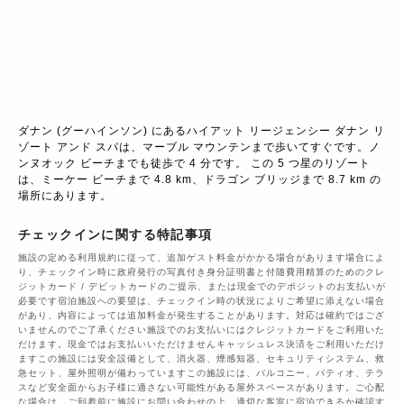
ダナン (グーハインソン) にあるハイアット リージェンシー ダナン リ
ゾート アンド スパは、マーブル マウンテンまで歩いてすぐです。ノ
ンヌオック ビーチまでも徒歩で 4 分です。 この 5 つ星のリゾート
は、ミーケー ビーチまで 4.8 km、ドラゴン ブリッジまで 8.7 km の
場所にあります。
チェックインに関する特記事項
施設の定める利用規約に従って、追加ゲスト料金がかかる場合があります場合によ
り、チェックイン時に政府発行の写真付き身分証明書と付随費用精算のためのクレ
ジットカード / デビットカードのご提示、または現金でのデポジットのお支払いが
必要です宿泊施設への要望は、チェックイン時の状況によりご希望に添えない場合
があり、内容によっては追加料金が発生することがあります。対応は確約ではござ
いませんのでご了承ください施設でのお支払いにはクレジットカードをご利用いた
だけます。現金ではお支払いいただけませんキャッシュレス決済をご利用いただけ
ますこの施設には安全設備として、消火器、煙感知器、セキュリティシステム、救
急セット、屋外照明が備わっていますこの施設には、バルコニー、パティオ、テラ
スなど安全面からお子様に適さない可能性がある屋外スペースがあります。ご心配
な場合は、ご到着前に施設にお問い合わせの上、適切な客室に宿泊できるか確認す