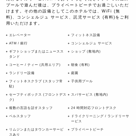
プールで遊んだ後は、プライベートビーチでお過ごしいただ
けます。その他の設備としてこのホテルでは、WiFi (無
料)、コンシェルジュ サービス、託児サービス (有料)をご利
用いただけます。
エレベーター
フィットネス設備
ATM / 銀行
コンシェルジュ サービス
ギフトショップまたはニュースス
ショップ (敷地内)
タンド
コーヒー / ティー (共用エリア)
朝食 (有料)
ランドリー設備
庭園
フィットネスクラブ (スタッフ常
子供用プール
駐)
セーフティボックス (フロントデス
スパサービス (敷地内)
ク)
複数の言語を話すスタッフ
24 時間対応フロントデスク
ベルスタッフ
ドライクリーニング / ランドリーサ
ービス
リムジンまたはタウンカーサービ
プライベートビーチ
スあり