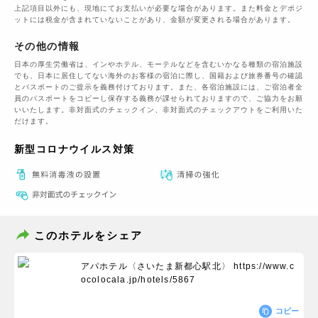
上記項目以外にも、現地にてお支払いが必要な場合があります。また料金とデポジ
ットには税金が含まれていないことがあり、金額が変更される場合があります。
その他の情報
日本の厚生労働省は、インやホテル、モーテルなどを含むいかなる種類の宿泊施設
でも、日本に​居住してない海外のお客様の宿泊に際し、国籍および旅券番号の確認
とパスポートのご提示を義務付け​ております。また、各宿泊施設には、ご宿泊者全
員のパスポートをコピーし保存する義務が課せられておりますの​で、ご協力をお願
いいたします。非対面式のチェックイン、非対面式のチェックアウトをご利用いた
だけます。
新型コロナウイルス対策
このホテルをシェア
アパホテル〈さいたま新都心駅北〉
https://www.c
ocolocala.jp/hotels/5867
コピー