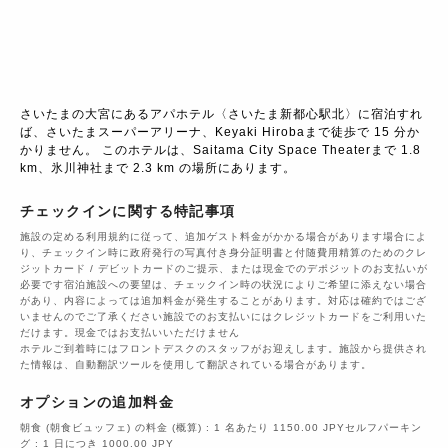
さいたまの大宮にあるアパホテル〈さいたま新都心駅北〉に宿泊すれ
ば、さいたまスーパーアリーナ、Keyaki Hirobaまで徒歩で 15 分か
かりません。 このホテルは、Saitama City Space Theaterまで 1.8 
km、氷川神社まで 2.3 km の場所にあります。
チェックインに関する特記事項
施設の定める利用規約に従って、追加ゲスト料金がかかる場合があります場合によ
り、チェックイン時に政府発行の写真付き身分証明書と付随費用精算のためのクレ
ジットカード / デビットカードのご提示、または現金でのデポジットのお支払いが
必要です宿泊施設への要望は、チェックイン時の状況によりご希望に添えない場合
があり、内容によっては追加料金が発生することがあります。対応は確約ではござ
いませんのでご了承ください施設でのお支払いにはクレジットカードをご利用いた
だけます。現金ではお支払いいただけません
ホテルご到着時にはフロントデスクのスタッフがお迎えします。施設から提供され
た情報は、自動翻訳ツールを使用して翻訳されている場合があります。
オプションの追加料金
朝食 (朝食ビュッフェ) の料金 (概算) : 1 名あたり 1150.00 JPYセルフパーキン
グ : 1 日につき 1000.00 JPY