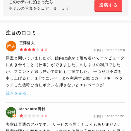
このホテルに泊まったら
投稿する
ホテルの写真を
シェアしましょう
注目の口コミ
三澤哲夫
4.0
投稿日：
2026/06/19
満室と聞いていましたが、館内は静かで落ち着いてコンピュータ
に向き合うこと（仕事）ができました。久しぶりの利用でした
が、フロント近辺も静かで対応も丁寧でした。 一つだけ不満を
申し上げると、１Fでエレベータを利用する際にカードキーをタ
ッチした後呼び出しボタンを押さないとエレベータが…
続きをみる...
Masahiro田村
1.0
投稿日：
2026/05/31
客室は普通のアパです。 サービスも悪くもよくもありません。