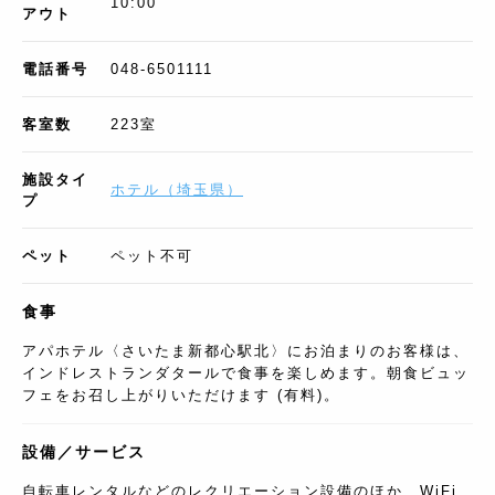
10:00
アウト
電話番号
048-6501111
客室数
223
室
施設タイ
ホテル
（
埼玉県
）
プ
ペット
ペット不可
食事
アパホテル〈さいたま新都心駅北〉にお泊まりのお客様は、
インドレストランダタールで食事を楽しめます。朝食ビュッ
フェをお召し上がりいただけます (有料)。
設備／サービス
自転車レンタルなどのレクリエーション設備のほか、WiFi