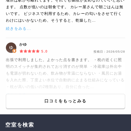
場所は駅から離れてます。それでも値段が安めなのでいいと思い
ます。 点数が低いのは朝食です。 カレー屋さんで朝ごはんは無
いです。 ビジネスで利用するため、カレーの匂いをさせて行く
わけにはいかないため、そうすると、乾燥した…
続きをみる...
かゆ
5.0
投稿日：
2026/05/28
出張で利用しました。よかった点を書きます。 ・枕の近くに照
明のスイッチが集約されており消すのが簡単 ・冷蔵庫は外出中
も電源が切れないため、飲み物が常温にならない ・風呂にお湯
を入れた際、丁度よい水位で自動的に止まる仕組みになっている
・枕が高いの低いの2種類あり、自分に合った…
続きをみる...
口コミをもっとみる
空室を検索