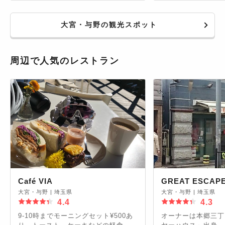
ています。駅を降りてすぐ、子供連れ
に特におすすめ。もともと車両基地だ
大宮・与野の観光スポット
った場所を改装してできてお
り、2018年には新館もオープンす
る予定で、さらに魅力的な施設に。
周辺で人気のレストラン
Café VIA
GREAT ESCAP
大宮・与野
|
埼玉県
大宮・与野
|
埼玉県
4.4
4.3
9-10時までモーニングセット¥500あ
オーナーは本郷三丁