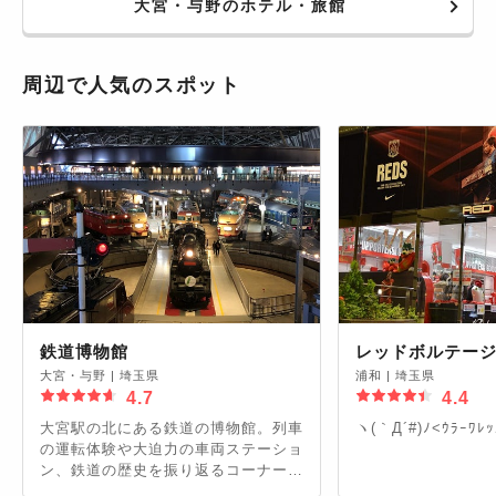
大宮・与野のホテル・旅館
周辺で人気のスポット
鉄道博物館
レッドボルテー
大宮・与野
|
埼玉県
浦和
|
埼玉県
4.7
4.4
大宮駅の北にある鉄道の博物館。列車
ヽ(｀Д´#)ﾉ<ｳﾗｰﾜﾚｯ
の運転体験や大迫力の車両ステーショ
ン、鉄道の歴史を振り返るコーナーに
加え、各種イベントも頻繁に開催され