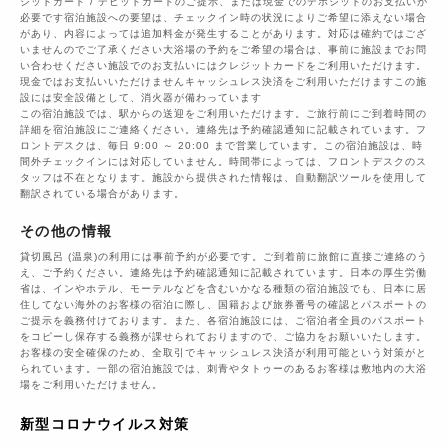
ジットカード / デビットカードのご提示、または現金でのデポジットのお支払いが
必要です宿泊施設への要望は、チェックイン時の状況によりご希望に添えない場合
があり、内容によっては追加料金が発生することがあります。対応は確約ではござ
いませんのでご了承ください大浴場の予約をご希望の場合は、事前に施設までお問
い合わせください施設でのお支払いにはクレジットカードをご利用いただけます。
現金ではお支払いいただけませんキャッシュレス決済をご利用いただけますこの施
設には安全設備として、消火器が備わっています
この宿泊施設では、駅からの送迎をご利用いただけます。ご旅行前にご到着時間の
詳細を宿泊施設にご連絡ください。連絡先は予約確認通知に記載されています。フ
ロントデスクは、毎日 9:00 ～ 20:00 まで営業しています。この宿泊施設は、時
間外チェックインには対応していません。時間帯によっては、フロントデスクのス
タッフは不在となります。施設から提供された情報は、自動翻訳ツールを使用して
翻訳されている場合があります。
その他の情報
貸切風呂 (温泉)の利用には事前予約が必要です。ご到着前に旅館に直接ご連絡のう
え、ご予約ください。連絡先は予約確認通知に記載されています。日本の厚生労働
省は、インやホテル、モーテルなどを含むいかなる種類の宿泊施設でも、日本に​居
住してない海外のお客様の宿泊に際し、国籍および旅券番号の確認とパスポートの
ご提示を義務付け​ております。また、各宿泊施設には、ご宿泊者全員のパスポート
をコピーし保存する義務が課せられておりますの​で、ご協力をお願いいたします。
お客様の安全確保のため、全取引でキャッシュレス決済が利用可能という対策がと
られています。一部の宿泊施設では、刺青やタトゥーのあるお客様は敷地内の大浴
場をご利用いただけません。
新型コロナウイルス対策