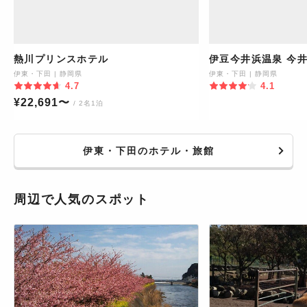
熱川プリンスホテル
伊豆今井浜温泉 今
伊東・下田
|
静岡県
伊東・下田
|
静岡県
4.7
4.1
¥
22,691
〜
/ 2名1泊
伊東・下田のホテル・旅館
周辺で人気のスポット