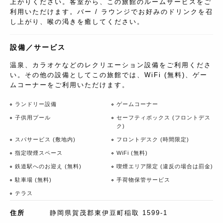
上がりください。客室から、この旅館のルームサービスをご
利用いただけます。バー / ラウンジでお好みのドリンクを召
し上がり、喉の渇きを癒してください。
設備／サービス
温泉、カラオケなどのレクリエーション設備をご利用くださ
い。その他の設備としてこの旅館では、WiFi (無料)、ゲー
ムコーナーをご利用いただけます。
ランドリー設備
ゲームコーナー
子供用プール
セーフティボックス (フロントデス
ク)
スパサービス (敷地内)
フロントデスク (時間限定)
指定喫煙スペース
WiFi (無料)
鉄道駅へのお迎え (無料)
喫煙エリア限定 (違反の場合は罰金)
駐車場 (無料)
手荷物保管サービス
テラス
住所
静岡県賀茂郡東伊豆町稲取 1599-1