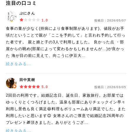
注目の口コミ
ぷにさん
1.0
投稿日：
2026/05/07
食事の量が少なく(持病により食事制限があります)、値段がお手
頃だということで親が「ここを予約して」と言われ予約して行っ
た者です。 親と娘と子の3人で利用しました。 良かった点 ・部
屋からの眺め(部屋によって変わるかもしれませんが…)が良かっ
た 海が目の前に見えて、向こうに伊豆大…
続きをみる...
田中英樹
5.0
投稿日：
2026/03/05
2回目の利用です。結婚記念日、誕生日、家族旅行。お部屋では
ゆっくりとくつろげました。温泉も部屋にありチェックイン早々
利用し景色も良く満足😆料理もボリュームあり満足でした。また
利用したいと思います😊 女将さんのご厚意で結婚記念26周年の
プレゼント🎁頂きました。ありがとうござ…
続きをみる...