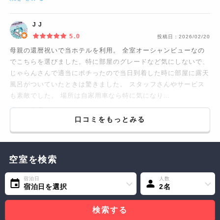
J J
5.0
投稿日：
2026/02/20
母親の還暦祝いで当ホテルを利用。 全室オーシャンビューなの
でこちらを選びました。特に部屋のグレードなど気にしないで、
じゃらんさんで適当にポチったので当日到着した時に部屋に露天
風呂がついていたときは驚きました。 スタッフさんやサービス
も素敵でした。 場所は自家用車なら特に気になり…
続きをみる...
口コミをもっとみる
空室を検索
宿泊日
人数
宿泊日を選択
2名
検索する