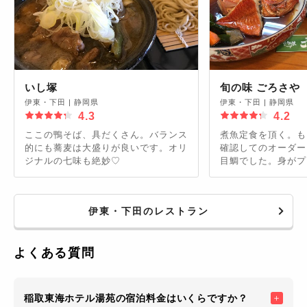
いし塚
旬の味 ごろさや
伊東・下田
|
静岡県
伊東・下田
|
静岡県
4.3
4.2
ここの鴨そば、具だくさん。バランス
煮魚定食を頂く。も
的にも蕎麦は大盛りが良いです。オリ
確認してのオーダー
ジナルの七味も絶妙♡
目鯛でした。身がプ
ロ、最高でした。磯
汁もいい脇役してま
伊東・下田のレストラン
よくある質問
稲取東海ホテル湯苑の宿泊料金はいくらですか？