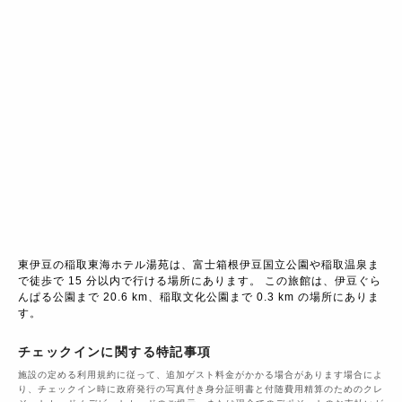
東伊豆の稲取東海ホテル湯苑は、富士箱根伊豆国立公園や稲取温泉ま
で徒歩で 15 分以内で行ける場所にあります。 この旅館は、伊豆ぐら
んぱる公園まで 20.6 km、稲取文化公園まで 0.3 km の場所にありま
す。
チェックインに関する特記事項
施設の定める利用規約に従って、追加ゲスト料金がかかる場合があります場合によ
り、チェックイン時に政府発行の写真付き身分証明書と付随費用精算のためのクレ