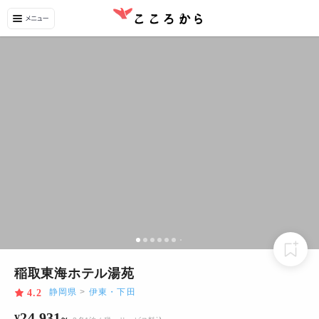
稲取東海ホテル湯苑
静岡県
>
伊東・下田
4.2
24,931
¥
~