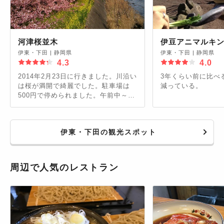
河津桜並木
伊豆アニマルキ
伊東・下田
|
静岡県
伊東・下田
|
静岡県
4.3
4.0
2014年2月23日に行きました。川沿い
3年くらい前に比べ
は桜が満開で綺麗でした。駐車場は
減っている。
500円で停められました。午前中～昼
間は自動車だと渋滞が大変です。川の
近くに日帰り温泉施設もあります。
伊東・下田の観光スポット
周辺で人気のレストラン