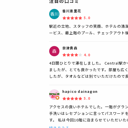
注目の口コミ
香川恵里花
5.0
駅近の立地、スタッフの笑顔、ホテルの清
ービス、最上階のプール、チェックアウト
奈津貴森
4.0
4日間ひとりで滞在しました。 Centra
ましたが、とても良かったです。部屋も広
したが、タオルなどは別でいただけたので
hapico dainagon
5.0
アクセスの良いホテルでした。一階がグラン
手洗いはレセプションに言ってパスワードを
す。 私は今回10階に泊まらせていただい
続きをみる...