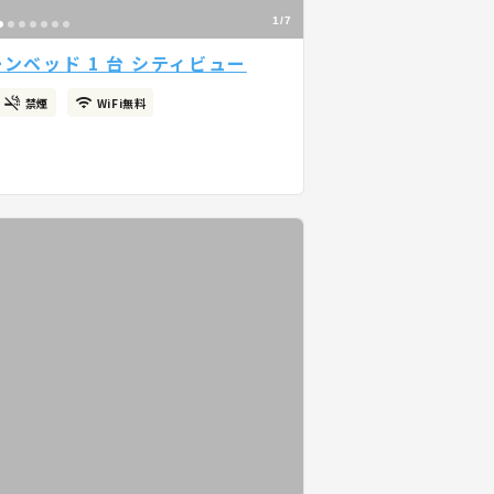
1/7
ンベッド 1 台 シティビュー
禁煙
WiFi無料