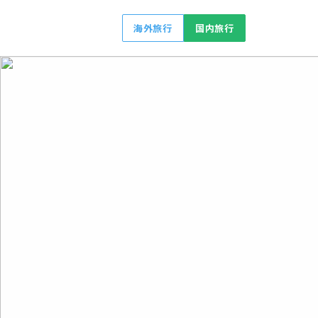
海外旅行
国内旅行