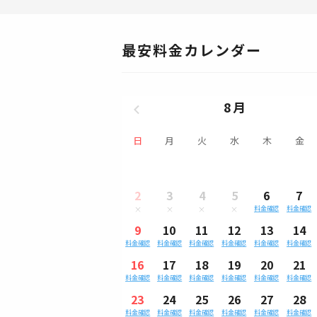
最安料金カレンダー
8月
日
月
火
水
木
金
2
3
4
5
6
7
料金確認
料金確認
9
10
11
12
13
14
料金確認
料金確認
料金確認
料金確認
料金確認
料金確認
16
17
18
19
20
21
料金確認
料金確認
料金確認
料金確認
料金確認
料金確認
23
24
25
26
27
28
料金確認
料金確認
料金確認
料金確認
料金確認
料金確認