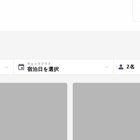
チェックアウト
2
名
宿泊日を選択