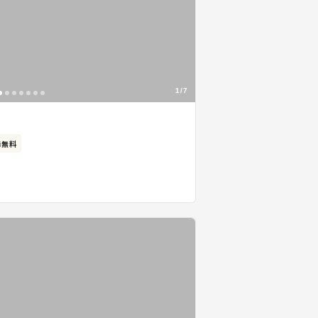
1/7
Fi無料