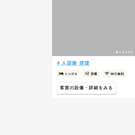
4 人部屋 禁煙
シングル
禁煙
WiFi無料
客室の設備・詳細をみる