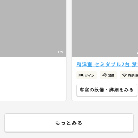
1/9
和洋室 セミダブル2台 
ツイン
禁煙
WiFi
客室の設備・詳細をみる
もっとみる