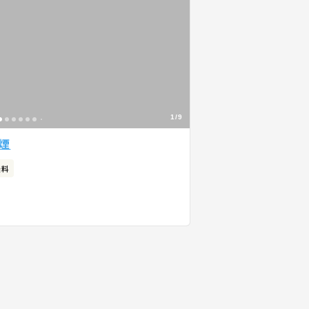
1/9
禁煙
無料