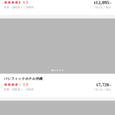
12,095
4.5
¥
~
那覇・国際通り
｜
沖縄県
2
名
1
泊 / 税込
パシフィックホテル沖縄
7,726
3.9
¥
~
那覇・国際通り
｜
沖縄県
2
名
1
泊 / 税込