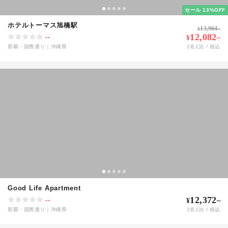
セール 13%OFF
ホテルトーマス旭橋駅
13,964
¥
~
12,082
--
¥
~
那覇・国際通り
｜
沖縄県
2
名
1
泊 / 税込
Good Life Apartment
12,372
--
¥
~
那覇・国際通り
｜
沖縄県
2
名
1
泊 / 税込