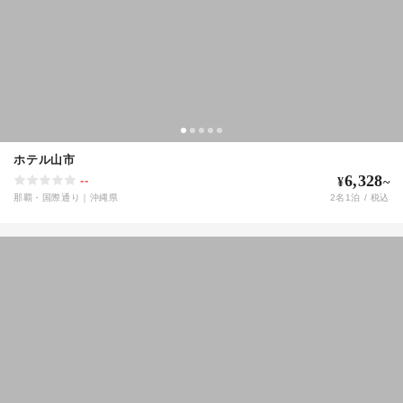
ホテル山市
6,328
--
¥
~
那覇・国際通り
｜
沖縄県
2
名
1
泊 / 税込