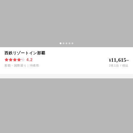
西鉄リゾートイン那覇
11,615
4.2
¥
~
那覇・国際通り
｜
沖縄県
2
名
1
泊 / 税込