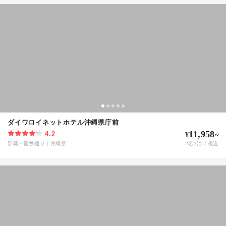
ダイワロイネットホテル沖縄県庁前
11,958
4.2
¥
~
那覇・国際通り
｜
沖縄県
2
名
1
泊 / 税込