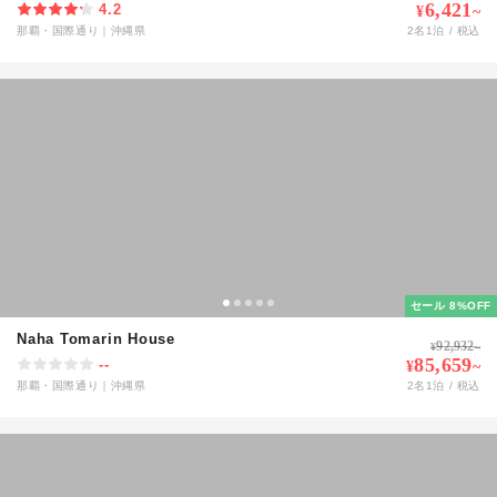
6,421
4.2
¥
~
那覇・国際通り
｜
沖縄県
2
名
1
泊 / 税込
セール 8%OFF
Naha Tomarin House
92,932
¥
~
85,659
--
¥
~
那覇・国際通り
｜
沖縄県
2
名
1
泊 / 税込