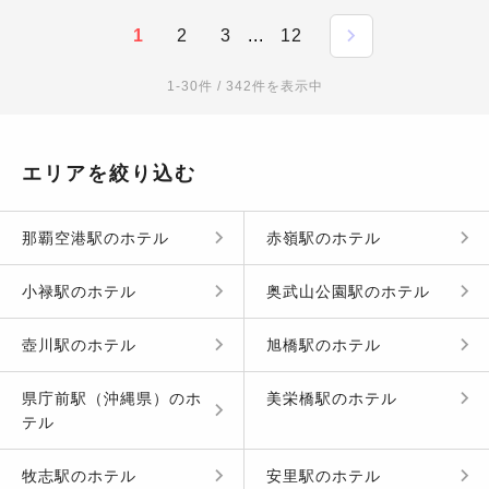
1
2
3
...
12
1-30件 / 342件を表示中
エリアを絞り込む
那覇空港駅
の
ホテル
赤嶺駅
の
ホテル
小禄駅
の
ホテル
奥武山公園駅
の
ホテル
壺川駅
の
ホテル
旭橋駅
の
ホテル
県庁前駅（沖縄県）
の
ホ
美栄橋駅
の
ホテル
テル
牧志駅
の
ホテル
安里駅
の
ホテル