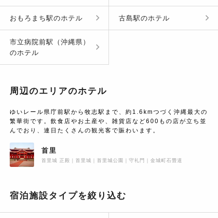
おもろまち駅
の
ホテル
古島駅
の
ホテル
市立病院前駅（沖縄県）
の
ホテル
周辺のエリアの
ホテル
ゆいレール県庁前駅から牧志駅まで、約1.6kmつづく沖縄最大の
繁華街です。飲食店やお土産や、雑貨店など600もの店が立ち並
んでおり、連日たくさんの観光客で賑わいます。
首里
首里城 正殿
首里城
首里城公園
守礼門
金城町石畳道
宿泊施設タイプを絞り込む