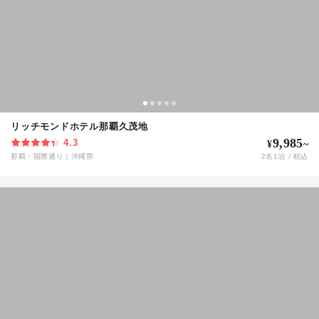
リッチモンドホテル那覇久茂地
9,985
4.3
¥
~
那覇・国際通り
｜
沖縄県
2
名
1
泊 / 税込