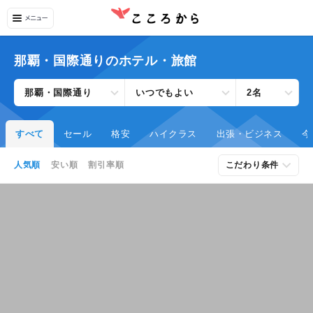
那覇・国際通りのホテル・旅館
那覇・国際通り
いつでもよい
2名
すべて
セール
格安
ハイクラス
出張・ビジネス
今
人気順
安い順
割引率順
こだわり条件