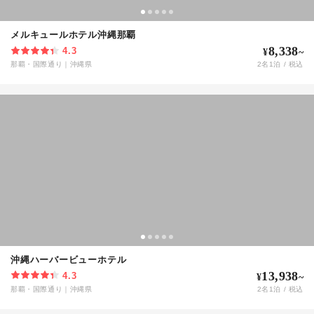
メルキュールホテル沖縄那覇
8,338
4.3
¥
~
那覇・国際通り
｜
沖縄県
2
名
1
泊 / 税込
沖縄ハーバービューホテル
13,938
4.3
¥
~
那覇・国際通り
｜
沖縄県
2
名
1
泊 / 税込