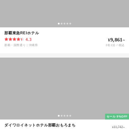
那覇東急REIホテル
9,861
4.3
¥
~
那覇・国際通り
｜
沖縄県
2
名
1
泊 / 税込
セール 9%OFF
ダイワロイネットホテル那覇おもろまち
11,742
¥
~