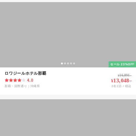
セール 23%OFF
ロワジールホテル那覇
16,891
¥
~
13,048
4.0
¥
~
那覇・国際通り
｜
沖縄県
2
名
1
泊 / 税込