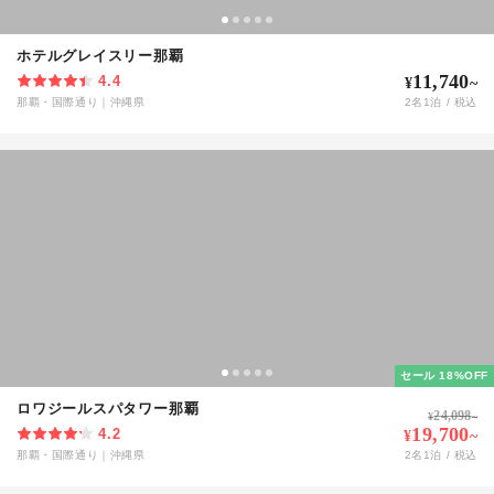
ホテルグレイスリー那覇
11,740
4.4
¥
~
那覇・国際通り
｜
沖縄県
2
名
1
泊 / 税込
セール 18%OFF
ロワジールスパタワー那覇
24,098
¥
~
19,700
4.2
¥
~
那覇・国際通り
｜
沖縄県
2
名
1
泊 / 税込