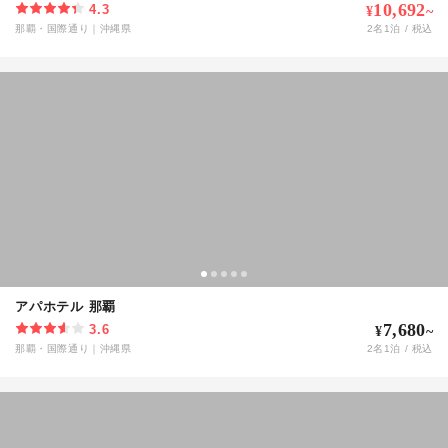
10,692
4.3
¥
~
那覇・国際通り
｜
沖縄県
2
名
1
泊 / 税込
アパホテル 那覇
7,680
3.6
¥
~
那覇・国際通り
｜
沖縄県
2
名
1
泊 / 税込