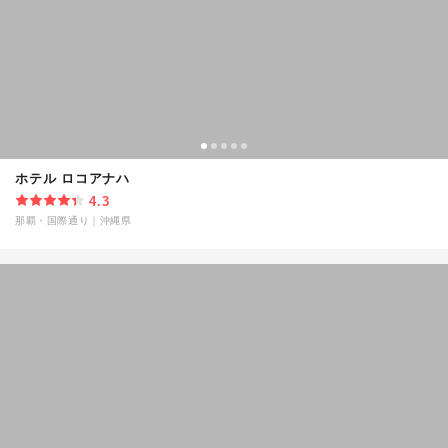
ホテル ロコアナハ
4.3
那覇・国際通り
｜
沖縄県