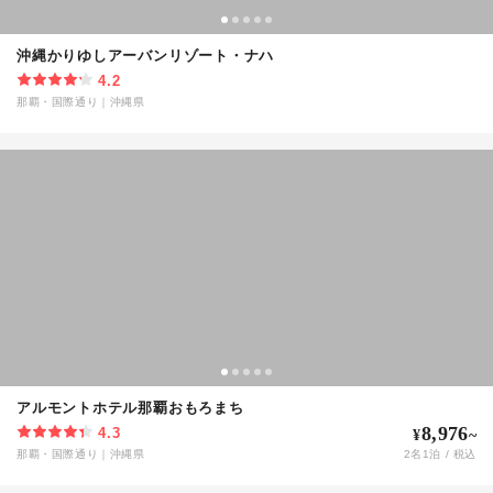
沖縄かりゆしアーバンリゾート・ナハ
4.2
那覇・国際通り
｜
沖縄県
アルモントホテル那覇おもろまち
8,976
4.3
¥
~
那覇・国際通り
｜
沖縄県
2
名
1
泊 / 税込