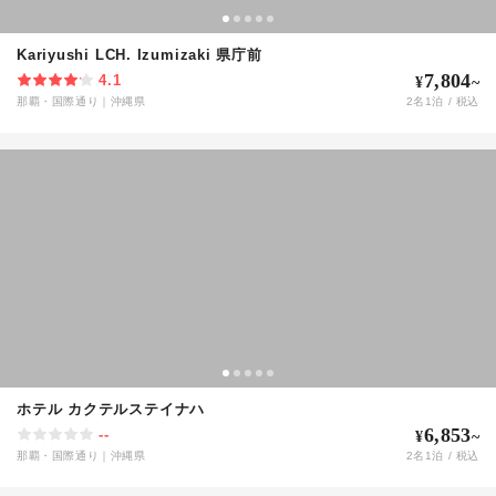
Kariyushi LCH. Izumizaki 県庁前
7,804
4.1
¥
~
那覇・国際通り
｜
沖縄県
2
名
1
泊 / 税込
ホテル カクテルステイナハ
6,853
--
¥
~
那覇・国際通り
｜
沖縄県
2
名
1
泊 / 税込