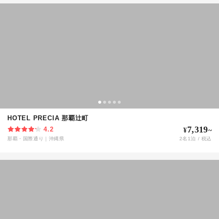
HOTEL PRECIA 那覇辻町
7,319
4.2
¥
~
那覇・国際通り
｜
沖縄県
2
名
1
泊 / 税込