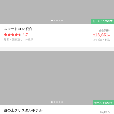
セール 19%OFF
スマートコンド泊
16,788
¥
~
13,661
4.7
¥
~
那覇・国際通り
｜
沖縄県
2
名
1
泊 / 税込
セール 9%OFF
波の上クリスタルホテル
7,057
¥
~