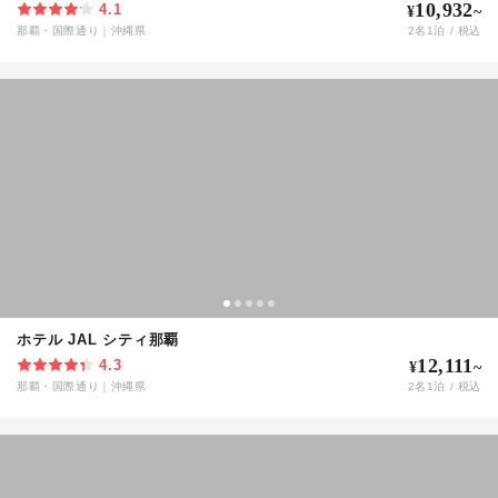
10,932
4.1
¥
~
那覇・国際通り
｜
沖縄県
2
名
1
泊 / 税込
ホテル JAL シティ那覇
12,111
4.3
¥
~
那覇・国際通り
｜
沖縄県
2
名
1
泊 / 税込