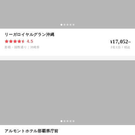
リーガロイヤルグラン沖縄
17,052
4.5
¥
~
那覇・国際通り
｜
沖縄県
2
名
1
泊 / 税込
アルモントホテル那覇県庁前