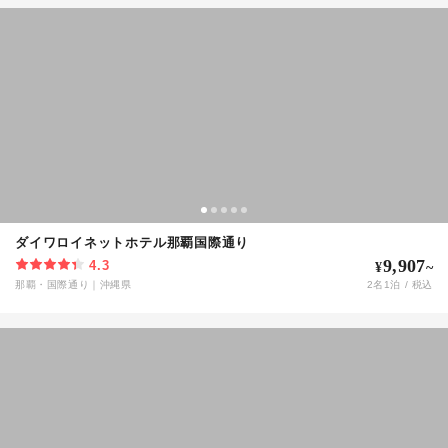
ダイワロイネットホテル那覇国際通り
9,907
4.3
¥
~
那覇・国際通り
｜
沖縄県
2
名
1
泊 / 税込