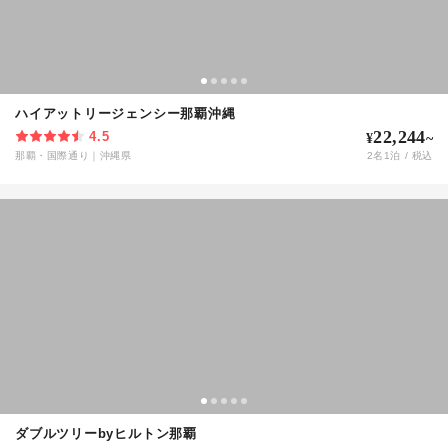
ハイアットリージェンシー那覇沖縄
22,244
4.5
¥
~
那覇・国際通り
｜
沖縄県
2
名
1
泊 / 税込
ダブルツリーbyヒルトン那覇