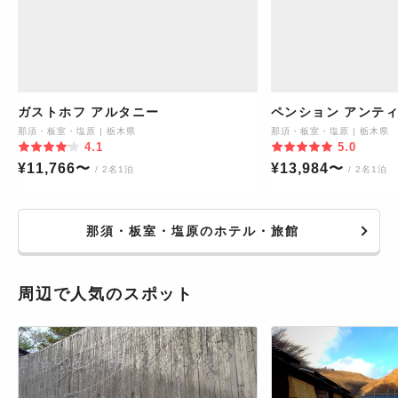
ガストホフ アルタニー
ペンション アンテ
那須・板室・塩原
|
栃木県
那須・板室・塩原
|
栃木県
4.1
5.0
¥
11,766
〜
¥
13,984
〜
/ 2名1泊
/ 2名1泊
那須・板室・塩原のホテル・旅館
周辺で人気のスポット