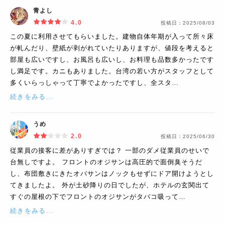
青よし
4.0
投稿日：
2025/08/03
この夏に利用させてもらいました。建物自体年期が入って所々床
が軋んだり、壁紙が剥がれていたりありますが、値段を考えると
部屋も広いですし、お風呂も広いし、お料理も品数多かったです
し満足です。カニもありました。台湾の若い方がスタッフとして
多くいらっしゃって丁寧でよかったですし、全スタ…
続きをみる...
うめ
2.0
投稿日：
2025/06/30
従業員の接客に差がありすぎでは？ 一部のダメ従業員のせいで
台無しですよ。 フロントのオジサンは高圧的で面倒臭そうだ
し、布団敷きにきたオバサンはノックもせずにドア開けようとし
てきましたよ。 外が土砂降りの日でしたが、ホテルの玄関出て
すぐの屋根の下でフロントのオジサンがタバコ吸って…
続きをみる...