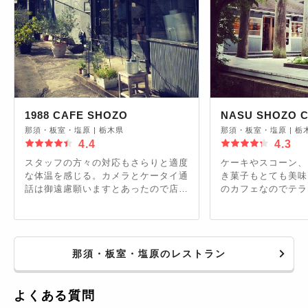
1988 CAFE SHOZO
NASU SHOZO 
那須・板室・塩原
|
栃木県
那須・板室・塩原
|
栃
4.4
4.3
スタッフの方々の対応もさらりと適度
ケーキやスコーン、
な体温を感じる。カメラとケータイ通
き菓子もとても美味
話は御遠慮願いますとあったので店内
のカフェなのでテラ
の写真はナシ。
スメです。
那須・板室・塩原のレストラン
よくある質問