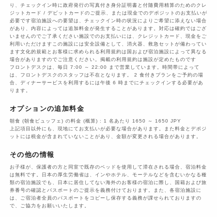
り、チェックイン時に政府発行の写真付き身分証明書と付随費用精算のためのクレ
ジットカード / デビットカードのご提示、または現金でのデポジットのお支払いが
必要です宿泊施設への要望は、チェックイン時の状況によりご希望に添えない場合
があり、内容によっては追加料金が発生することがあります。対応は確約ではござ
いませんのでご了承ください施設でのお支払いには、クレジットカード、現金をご
利用いただけますこの施設には安全設備として、消火器、救急セットが備わってい
ます文化的規範とお客様に求められる利用規約は国および宿泊施設によって異なる
場合がありますのでご注意ください。掲載の利用規約は施設が定めたものです
フロントデスクは、毎日 7:00 ～ 22:00 まで営業しています。時間帯によって
は、フロントデスクのスタッフは不在となります。 2 食付きプランをご予約の場
合、ディナーサービスを利用するには午後 6 時までにチェックインする必要があ
ります。
オプションの追加料金
朝食 (朝食ビュッフェ) の料金 (概算) : 1 名あたり 1650 ～ 1650 JPY
上記項目以外にも、現地にてお支払いが必要な場合があります。また料金とデポジ
ットには税金が含まれていないことがあり、金額が変更される場合があります。
その他の情報
お子様が、保護者の方と同室で既存のベッドを使用して滞在される場合、宿泊料金
は無料です。日本の厚生労働省は、インやホテル、モーテルなどを含むいかなる種
類の宿泊施設でも、日本に​居住してない海外のお客様の宿泊に際し、国籍および旅
券番号の確認とパスポートのご提示を義務付け​ております。また、各宿泊施設に
は、ご宿泊者全員のパスポートをコピーし保存する義務が課せられておりますの​
で、ご協力をお願いいたします。