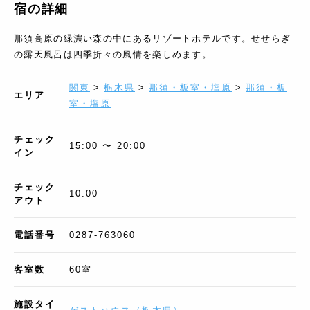
宿の詳細
那須高原の緑濃い森の中にあるリゾートホテルです。せせらぎ
の露天風呂は四季折々の風情を楽しめます。
関東
>
栃木県
>
那須・板室・塩原
>
那須・板
エリア
室・塩原
チェック
15:00 〜 20:00
イン
チェック
10:00
アウト
電話番号
0287-763060
客室数
60
室
施設タイ