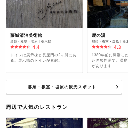
藤城清治美術館
鹿の湯
那須・板室・塩原
|
栃木県
那須・板室・塩原
|
栃
4.4
4.3
トイレは展示棟と長屋門の2ヶ所にあ
1380年前に開湯し
る。展示棟のトイレが素敵。
た強酸性湯で、温度
があります
那須・板室・塩原の観光スポット
周辺で人気のレストラン