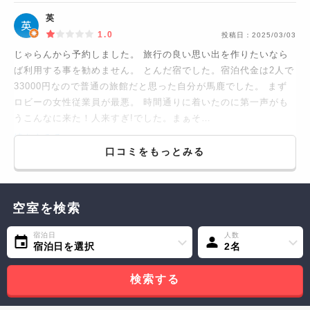
英
1.0
投稿日：
2025/03/03
じゃらんから予約しました。 旅行の良い思い出を作りたいなら
ば利用する事を勧めません。 とんだ宿でした。宿泊代金は2人で
33000円なので普通の旅館だと思った自分が馬鹿でした。 まず
ロビーの女性従業員が最悪。 時間通りに着いたのに第一声がも
うこんなに来た！人来すぎ!でした。まぁそ…
続きをみる...
口コミをもっとみる
空室を検索
宿泊日
人数
宿泊日を選択
2名
検索する