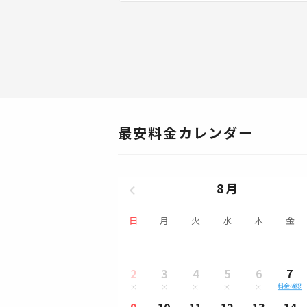
最安料金カレンダー
8月
日
月
火
水
木
金
2
3
4
5
6
7
料金確認
9
10
11
12
13
14