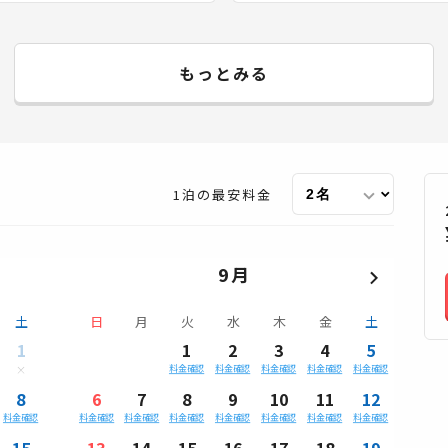
もっとみる
1泊の最安料金
9月
土
日
月
火
水
木
金
土
1
1
2
3
4
5
料金確認
料金確認
料金確認
料金確認
料金確認
8
6
7
8
9
10
11
12
料金確認
料金確認
料金確認
料金確認
料金確認
料金確認
料金確認
料金確認
15
13
14
15
16
17
18
19