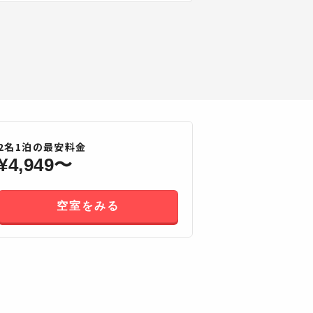
2
名
1
泊の最安料金
¥
4,949
〜
空室をみる