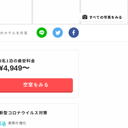
すべての写真をみる
のホテルを共有
2
名
1
泊の最安料金
¥
4,949
〜
空室をみる
新型コロナウイルス対策
すべてみる
清掃の強化