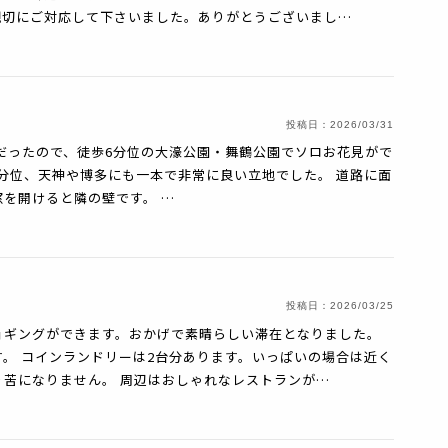
親切にご対応して下さいました。ありがとうございまし…
投稿日：
2026/03/31
の季節だったので、徒歩6分位の大濠公園・舞鶴公園でソロお花見がで
0分位、天神や博多にも一本で非常に良い立地でした。 道路に面
を開けると隣の壁です。 …
投稿日：
2026/03/25
ョギングができます。おかげで素晴らしい滞在となりました。
。 コインランドリーは2台分あります。いっぱいの場合は近く
苦になりません。 周辺はおしゃれなレストランが…