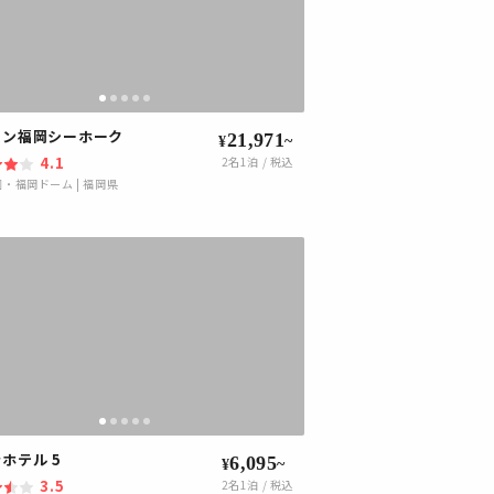
トン福岡シーホーク
21,971
~
¥
4.1
2
名1泊 / 税込
園・福岡ドーム
|
福岡県
ホテル 5
6,095
~
¥
3.5
2
名1泊 / 税込