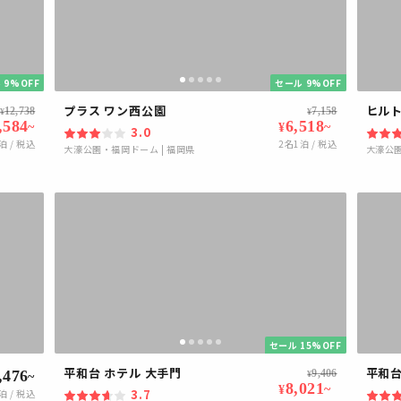
 9%OFF
セール 9%OFF
プラス ワン西公園
ヒル
12,738
7,158
¥
¥
,584
6,518
~
~
¥
3.0
泊 / 税込
2
名1泊 / 税込
大濠公園・福岡ドーム
|
福岡県
大濠公
セール 15%OFF
平和台 ホテル 大手門
平和台
,476
9,406
¥
~
8,021
~
¥
3.7
泊 / 税込