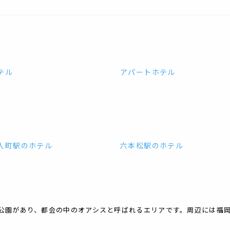
テル
アパートホテル
人町駅
の
ホテル
六本松駅
の
ホテル
公園があり、都会の中のオアシスと呼ばれるエリアです。周辺には福