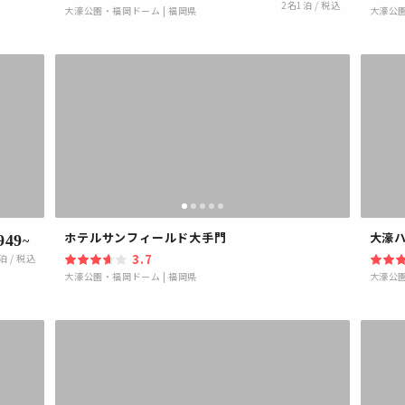
2
名1泊 / 税込
大濠公園・福岡ドーム
|
福岡県
大濠公
ホテルサンフィールド大手門
大濠
949
~
3.7
泊 / 税込
大濠公園・福岡ドーム
|
福岡県
大濠公