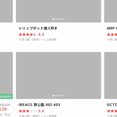
トリップポッド唐人町B
AMP 
4.4
大濠公園・福岡ドーム
|
福岡県
大濠公
33%OFF
IREACO 西公園 402 403
OCT
12,221
¥
159
~
3.0
泊 / 税込
大濠公園・福岡ドーム
|
福岡県
大濠公