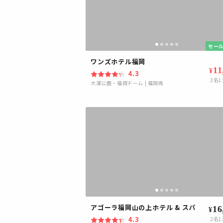
セール
ワンズホテル福岡
11
¥
4.3
2
名1
大濠公園・福岡ドーム
|
福岡県
アゴーラ福岡山の上ホテル & スパ
16
¥
4.3
2
名1