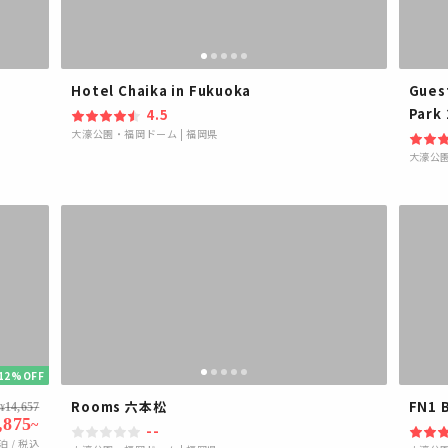
Hotel Chaika in Fukuoka
Gues
Park 
4.5
大濠公園・福岡ドーム
|
福岡県
大濠公
12%OFF
Rooms 六本松
FN1 
14,657
¥
,875
~
--
泊 / 税込