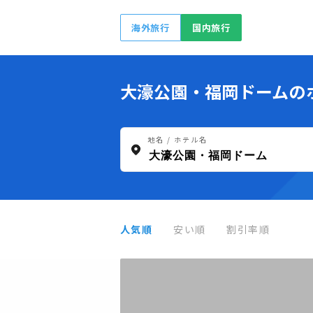
海外旅行
国内旅行
大濠公園・福岡ドームの
地名 / ホテル名
人気順
安い順
割引率順