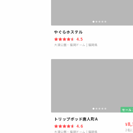
やぐらホステル
4.5
大濠公園・福岡ドーム
|
福岡県
セール 
トリップポッド唐人町A
8,
¥
4.6
2
名1
大濠公園・福岡ドーム
|
福岡県