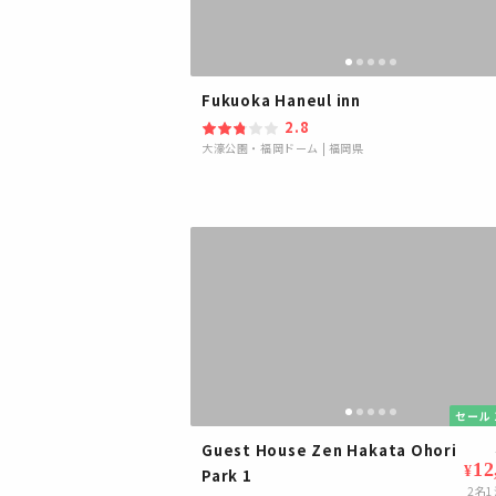
Fukuoka Haneul inn
2.8
大濠公園・福岡ドーム
|
福岡県
セール 
Guest House Zen Hakata Ohori
12
¥
Park 1
2
名1