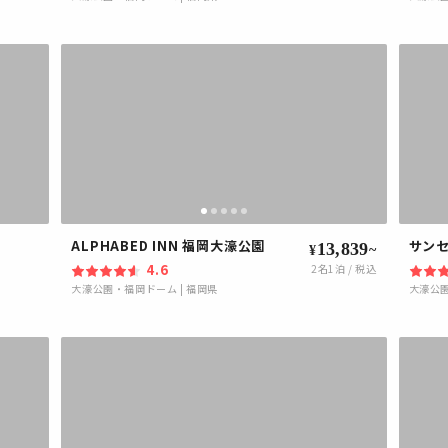
ALPHABED INN 福岡大濠公園
サン
13,839
~
¥
4.6
2
名1泊 / 税込
大濠公園・福岡ドーム
|
福岡県
大濠公