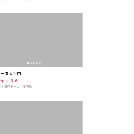
セーヌ大手門
3.6
園・福岡ドーム
|
福岡県