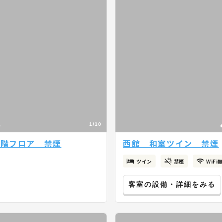
1/10
0階フロア 禁煙
西館 和室ツイン 禁煙
ツイン
禁煙
WiFi
客室の設備・詳細をみる