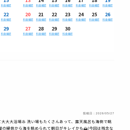
料金確認
料金確認
料金確認
料金確認
料金確認
料金確認
料金確認
料金確認
22
20
21
22
23
24
25
26
料金確認
料金確認
料金確認
料金確認
料金確認
料金確認
料金確認
料金確認
29
27
28
29
30
料金確認
料金確認
料金確認
料金確認
料金確認
投稿日：
2026/05/27
て大大大浴場♨️ 洗い場もたくさんあって、露天風呂も海側で眺
屋の縁側から海を眺められて朝日がキレイかも🌅(今回は残念な