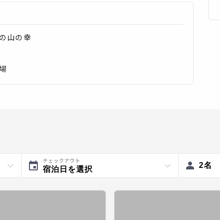
の山の幸
場
チェックアウト
2
名
宿泊日を選択