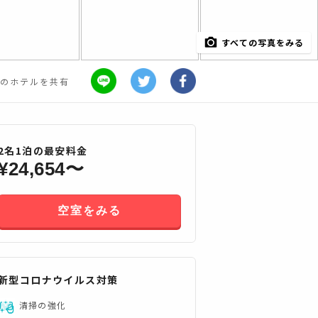
すべての写真をみる
のホテルを共有
2
名
1
泊の最安料金
¥
24,654
〜
空室をみる
新型コロナウイルス対策
すべてみる
清掃の強化