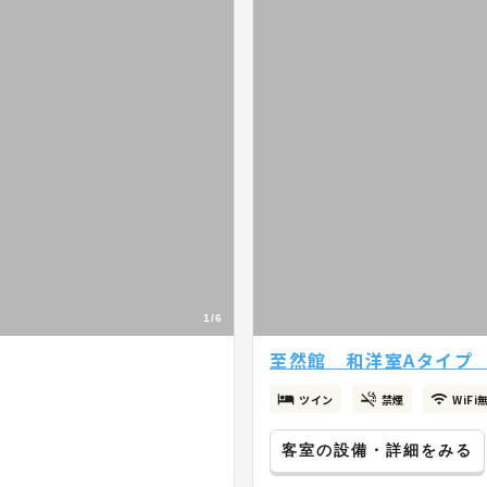
1/6
至然館 和洋室Aタイプ
ツイン
禁煙
WiFi
客室の設備・詳細をみる