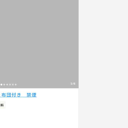
1/6
 布団付き 禁煙
無料