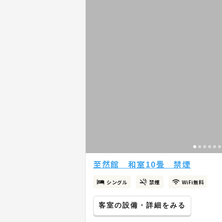
至然館 和室10畳 禁煙
シングル
禁煙
WiFi無料
客室の設備・詳細をみる