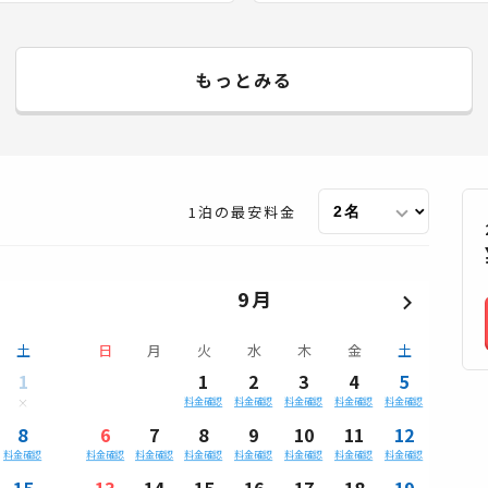
もっとみる
1泊の最安料金
9月
土
日
月
火
水
木
金
土
1
1
2
3
4
5
料金確認
料金確認
料金確認
料金確認
料金確認
8
6
7
8
9
10
11
12
料金確認
料金確認
料金確認
料金確認
料金確認
料金確認
料金確認
料金確認
15
13
14
15
16
17
18
19