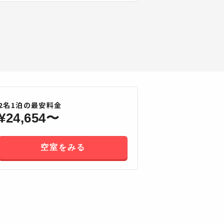
2
名
1
泊の最安料金
¥
24,654
〜
空室をみる