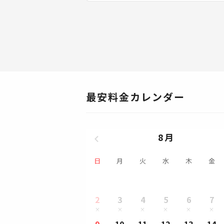
最安料金カレンダー
8月
日
月
火
水
木
金
2
3
4
5
6
7
9
10
11
12
13
14