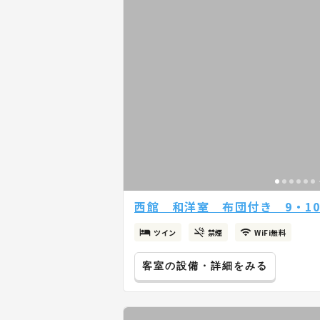
西館 和洋室 布団付き 9・1
ツイン
禁煙
WiFi無料
客室の設備・詳細をみる