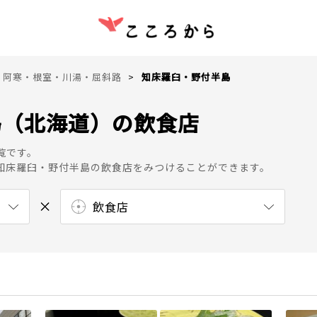
・阿寒・根室・川湯・屈斜路
知床羅臼・野付半島
島（北海道）の飲食店
覧です。
知床羅臼・野付半島の飲食店をみつけることができます。
飲食店
寿司屋
カフェ
エンターテイメント
自然・名所
カフェ・スイーツ