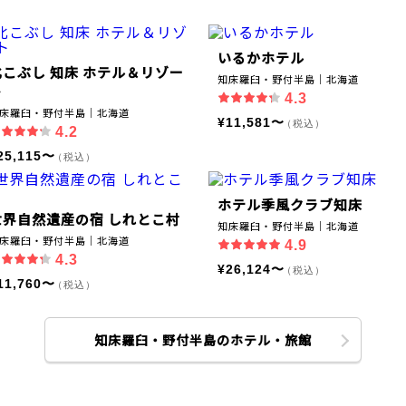
いるかホテル
北こぶし 知床 ホテル＆リゾー
知床羅臼・野付半島｜北海道
ト
4.3
床羅臼・野付半島｜北海道
¥11,581〜
（税込）
4.2
25,115〜
（税込）
ホテル季風クラブ知床
世界自然遺産の宿 しれとこ村
知床羅臼・野付半島｜北海道
床羅臼・野付半島｜北海道
4.9
4.3
¥26,124〜
（税込）
11,760〜
（税込）
知床羅臼・野付半島のホテル・旅館