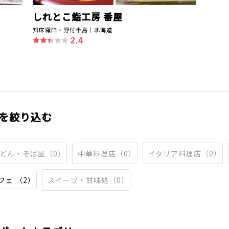
しれとこ鮨工房 番屋
知床羅臼・野付半島｜北海道
2.4
を絞り込む
どん・そば屋（0）
中華料理店（0）
イタリア料理店（0）
フェ （2）
スイーツ・甘味処（0）