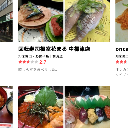
回転寿司根室花まる 中標津店
onca
知床羅臼・野付半島｜北海道
知床羅
2.7
時しらずを食べました。
オンカ
タイザー