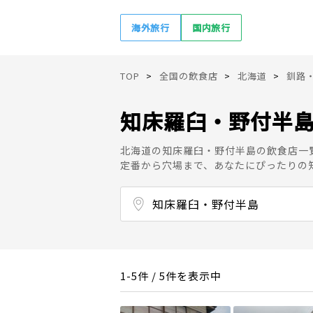
海外旅行
国内旅行
TOP
全国の飲食店
北海道
釧路
知床羅臼・野付半
北海道の知床羅臼・野付半島の飲食店一
定番から穴場まで、あなたにぴったりの
知床羅臼・野付半島
釧路
釧路湿原・屈斜路湖・摩周湖
根室・霧多布
1-5件 / 5件を表示中