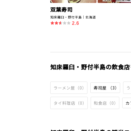
双葉寿司
知床羅臼・野付半島｜北海道
2.6
知床羅臼・野付半島の飲食店
ラーメン屋（0）
寿司屋 （3）
う
タイ料理店（0）
和食店（0）
カ