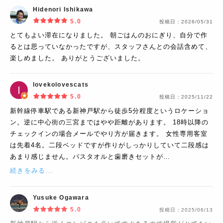
Hidenori Ishikawa
5.0
投稿日：
2026/05/31
とてもよい滞在になりました。 朝ごはんのおにぎり、自分で作
るとは思っていなかったですが、スタッフさんとの会話含めて、
楽しめました。 ありがとうございました。
lovekolovescats
5.0
投稿日：
2025/11/22
新幹線停車駅である新神戸駅から徒歩5分程度というロケーショ
ン。逆に中心街の三宮まではやや距離があります。 18時以降の
チェックインの場合メールでやり方が届きます。 女性専用客室
は先着4名。二段ベッドですが作りがしっかりしていて二段感は
あまり感じません。バスタオルと歯磨きセットが…
続きをみる...
Yusuke Ogawara
5.0
投稿日：
2025/06/13