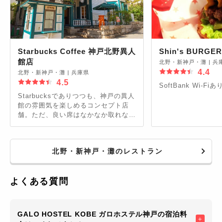
Starbucks Coffee 神戸北野異人
Shin's BURGER
館店
北野・新神戸・灘
|
兵
4.4
北野・新神戸・灘
|
兵庫県
4.5
SoftBank Wi-Fi
Starbucksでありつつも、神戸の異人
館の雰囲気を楽しめるコンセプト店
舗。ただ、良い席はなかなか取れな
い。北野の異人館に向かって急な坂を
上るついでに。
北野・新神戸・灘のレストラン
よくある質問
GALO HOSTEL KOBE ガロホステル神戸の宿泊料