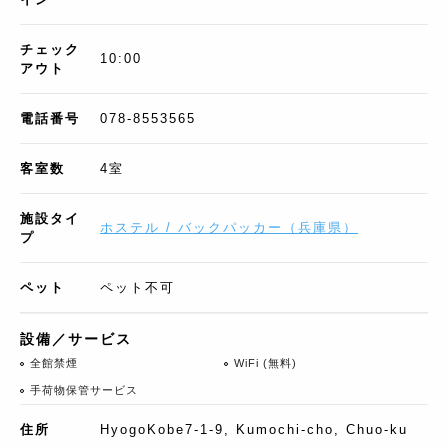
チェック
10:00
アウト
電話番号
078-8553565
客室数
4
室
施設タイ
ホステル / バックパッカー
（
兵庫県
）
プ
ペット
ペット不可
設備／サービス
全館禁煙
WiFi (無料)
手荷物保管サービス
住所
HyogoKobe7-1-9, Kumochi-cho, Chuo-ku