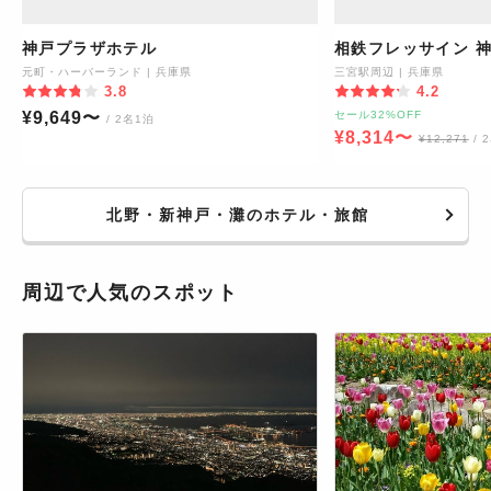
神戸プラザホテル
相鉄フレッサイン 
元町・ハーバーランド
|
兵庫県
三宮駅周辺
|
兵庫県
3.8
4.2
¥
9,649
〜
セール32%OFF
/ 2名1泊
¥
8,314
〜
¥
12,271
/ 
北野・新神戸・灘のホテル・旅館
周辺で人気のスポット