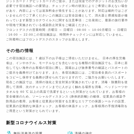
ジットカード / デビットカードのご提示、または現金でのデポジットのお支払いが
必要です宿泊施設への要望は、チェックイン時の状況によりご希望に添えない場合
があり、内容によっては追加料金が発生することがあります。対応は確約ではござ
いませんのでご了承くださいこの施設には安全設備として、消火器と煙感知器が備
わっています新型コロナウイルスに関する注意事項 : ご出発前に、最新の旅行要件
や現地で実施されている感染防止対策をご確認ください。
フロントデスクの営業時間 :月曜日 ～ 日曜日 : 08:00 ～ 10:00月曜日 ～ 日曜日
: 16:00 ～ 22:00この宿泊施設は、時間外チェックインには対応していません。
ご到着時にはフロントデスクのスタッフがお迎えします。
その他の情報
この宿泊施設には、7 歳以下のお子様はご滞在いただけません。 日本の厚生労働
省は、インやホテル、モーテルなどを含むいかなる種類の宿泊施設でも、日本に​居
住してない海外のお客様の宿泊に際し、国籍および旅券番号の確認とパスポートの
ご提示を義務付け​ております。また、各宿泊施設には、ご宿泊者全員のパスポート
をコピーし保存する義務が課せられておりますの​で、ご協力をお願いいたします。
現在この施設では、清掃の強化と安全対策が実施されています。消毒・除菌剤を使
用して清掃、次のチェックインまでに人がよく触れる場所を消毒、ベッドシーツや
タオルを 60 ℃ 以上の高温で洗濯するといった対策がとられています。お客様の
安全確保のため、ソーシャルディスタンス (身体的距離) の確保、従業員の感染予
防用品の着用、お客様と従業員が対面する主要なエリアでの保護シールドの設置、
従業員の定期的な体温チェック、お客様の体温チェック、お客様用の手指消毒剤を
ご用意という対策がとられています。
新型コロナウイルス対策