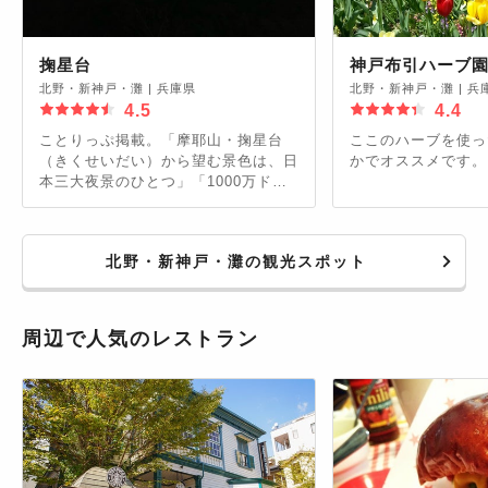
掬星台
神戸布引ハーブ
北野・新神戸・灘
|
兵庫県
北野・新神戸・灘
|
兵
4.5
4.4
ことりっぷ掲載。「摩耶山・掬星台
ここのハーブを使っ
（きくせいだい）から望む景色は、日
かでオススメです。
本三大夜景のひとつ」「1000万ドル
の夜景」／火休み、ケーブル＋ロープ
ウェイ片道880円／往復1540円、時刻
表 http://bit.ly/2grxOE1 https://co-
北野・新神戸・灘の観光スポット
trip.jp/article/8212/
周辺で人気のレストラン