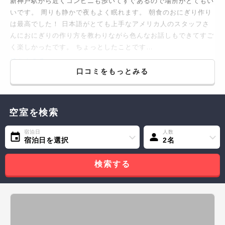
新神戸駅から近くコンビニも歩いてすぐあるので場所がとてもい
いです。 周りも静かで夜もよく眠れます。 朝食のおにぎり作り
は最高でした！ 日本語がとても上手なアメリカ人のスタッフさ
んにおにぎりの作り方を教わりながら色んなお話しもできてすご
く楽しかったです。 ちょっとしたことです…
続きをみる...
口コミをもっとみる
空室を検索
宿泊日
人数
宿泊日を選択
2名
検索する