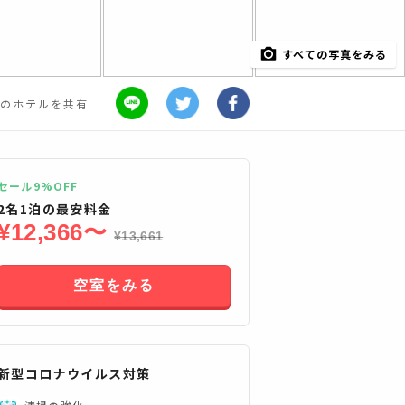
すべての写真をみる
のホテルを共有
セール9%OFF
2
名
1
泊の最安料金
¥
12,366
〜
¥
13,661
空室をみる
すべてみる
新型コロナウイルス対策