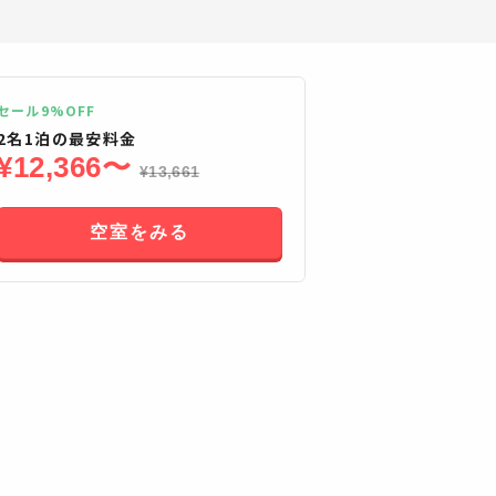
セール9%OFF
2
名
1
泊の最安料金
¥
12,366
〜
¥
13,661
空室をみる