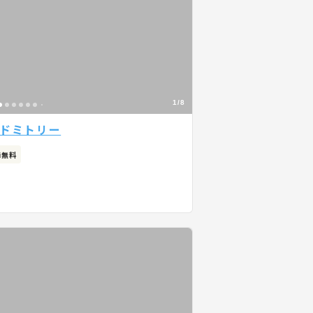
1/8
用ドミトリー
Fi無料