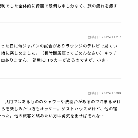
便利でした全体的に綺麗で設備も申し分なく、旅の疲れを癒す
投稿日：
2025/11/17
まった日に侍ジャパンの試合がありラウンジのテレビで見てい
一緒に楽しめました。（長時間居座ってごめんなさい）キッチ
由ありません。 部屋にロッカーがあるのですが、小さ…
投稿日：
2025/10/09
。 共用ではあるもののシャワーや洗面台があるので泊まるだけ
ちらを楽しみたい方もオッケー。ゲストハウスだけど、他の宿
かった。他の旅客と絡みたい方は勇気を出せばそれな…