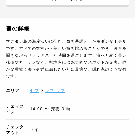
宿の詳細
マクタン島の海岸沿いに佇む、白を基調としたモダンなホテル
です。すべての客室から美しい海を眺めることができ、波音を
聞きながらリラックスした時間を過ごせます。海へと続く長い
桟橋やガーデンなど、敷地内には魅力的なスポットが充実。静
かな環境で海を身近に感じたい方に最適な、隠れ家のような宿
です。
エリア
セブ
>
ラプ ラプ
チェック
14:00 〜 深夜 0 時
イン
チェック
正午
アウト