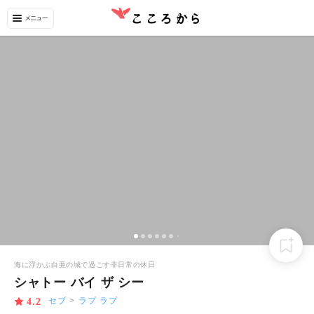
海に浮かぶ白亜の城で過ごす非日常の休日
シャトー バイ ザ シー
セブ
>
ラプ ラプ
4.2