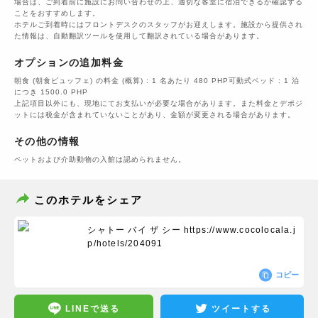
場合は、ご到着前に施設にお問い合わせの上、適切な客室に宿泊できるか確認する
ことをおすすめします。
ホテルご到着時にはフロントデスクのスタッフがお迎えします。施設から提供され
た情報は、自動翻訳ツールを使用して翻訳されている場合があります。
オプションの追加料金
朝食 (朝食ビュッフェ) の料金 (概算) : 1 名あたり 480 PHP可動式ベッド : 1 泊
につき 1500.0 PHP
上記項目以外にも、現地にてお支払いが必要な場合があります。また料金とデポジ
ットには税金が含まれていないことがあり、金額が変更される場合があります。
その他の情報
ペットおよび介助動物の入館は認められません。
このホテルをシェア
シャトー バイ ザ シー
https://www.cocolocala.j
p/hotels/204091
コピー
LINEで送る
ツイートする