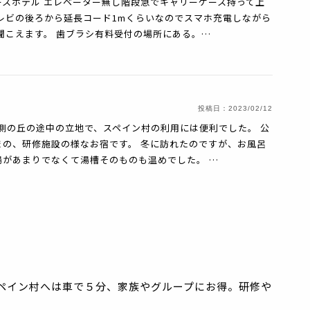
スホテル エレベーター無し階段急でキャリーケース持って上
レビの後ろから延長コード1mくらいなのでスマホ充電しながら
聞こえます。 歯ブラシ有料受付の場所にある。…
投稿日：
2023/02/12
側の丘の途中の立地で、スペイン村の利用には便利でした。 公
の、研修施設の様なお宿です。 冬に訪れたのですが、お風呂
があまりでなくて湯槽そのものも温めでした。 …
ペイン村へは車で５分、家族やグループにお得。研修や