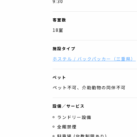
9:30
客室数
18
室
施設タイプ
ホステル / バックパッカー
（
三重県
）
ペット
ペット不可、介助動物の同伴不可
設備／サービス
ランドリー設備
全館禁煙
駐車場 (台数制限あり)