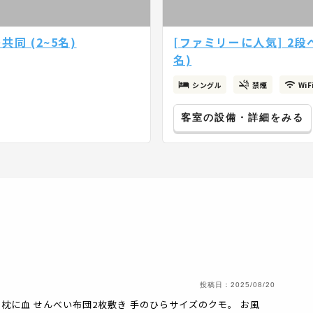
同 (2~5名)
[ファミリーに人気] 2段ベ
名)
シングル
禁煙
Wi
客室の設備・詳細をみる
投稿日：
2025/08/20
枕に血 せんべい布団2枚敷き 手のひらサイズのクモ。 お風