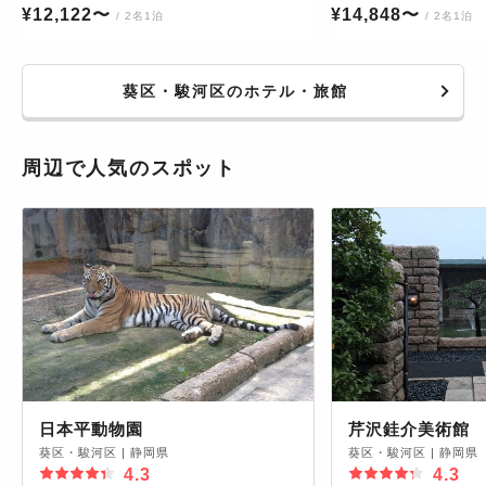
¥
12,122
〜
¥
14,848
〜
/ 2名1泊
/ 2名1泊
葵区・駿河区のホテル・旅館
周辺で人気のスポット
日本平動物園
芹沢銈介美術館
葵区・駿河区
|
静岡県
葵区・駿河区
|
静岡県
4.3
4.3