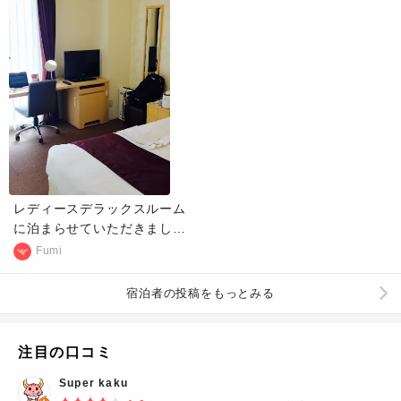
レディースデラックスルーム
に泊まらせていただきまし
た。 クイーンサイズのベッ
Fumi
ド、化粧水まで用意されたア
メニティ、ボディケアグッズ
宿泊者の投稿をもっとみる
など 女性にとって嬉しい備品
が至れり尽くせり。 元を取る
のに必死であれこれ使い倒す
注目の口コミ
のに忙しく、 １泊で終わるに
Super kaku
はとても名残惜しいものがあ