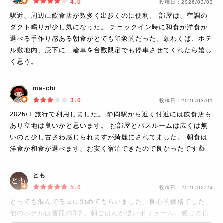
りました。 この客室に行くに
4.0
投稿日：
2026/03/03
はレディースエリア専用のキ
駅近、周辺に飲食店が数多く出歩くのに便利。 部屋は、空調の
ーが必要でセキュリティもし
ダクト鳴りが少し気になった。 チェックイン時に和食か洋食か
っかりしています。 アメニテ
選べる手作り感ある朝食がとても印象的だった。願わくば、ホテ
ィは廊下にも置かれているの
ル敷地内、庇下に二輪車を台数限定でも停車させてくれたら嬉し
で自分で自由に補充する事が
く思う。
出来ました。（リラックスし
たボサボサの状態でフロント
ma-chi
まで取りに行くのって、結構
3.0
気まずかったりします。） 朝
投稿日：
2026/03/01
食の会場は広々としていて、
2026/1 旅行で利用しました。 静岡駅から近く付近には飲食店も
駅前の人通りをのんびり眺め
あり立地は良いかと思います。 お部屋とバスルームは広くは無
ながらゆっくりと食事する事
いのと少し古さわ感じられますが綺麗にされてました。 朝食は
が出来ました。 女性におすす
洋食か和食が選べます、お安く宿泊できたので良かったです👍
めです。 ぜひレディースルー
ムを体感してみてください。
とも
5.0
投稿日：
2026/02/24
とっても混んでる日に泊めてもらいました。良心的価格でした。
他のホテルは普段の3倍。朝ごはんが凄いボリューム。感じの良