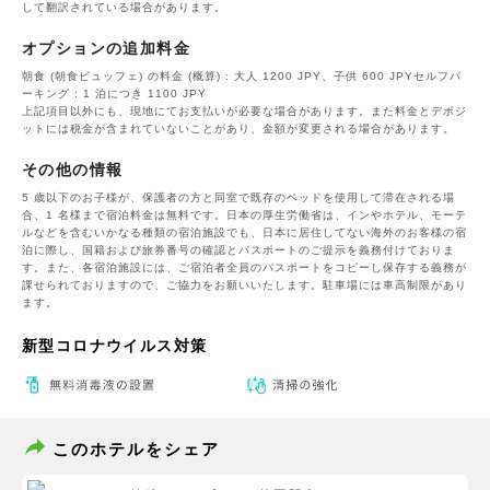
して翻訳されている場合があります。
オプションの追加料金
朝食 (朝食ビュッフェ) の料金 (概算) : 大人 1200 JPY、子供 600 JPYセルフパ
ーキング : 1 泊につき 1100 JPY
上記項目以外にも、現地にてお支払いが必要な場合があります。また料金とデポジ
ットには税金が含まれていないことがあり、金額が変更される場合があります。
その他の情報
5 歳以下のお子様が、保護者の方と同室で既存のベッドを使用して滞在される場
合、1 名様まで宿泊料金は無料です。日本の厚生労働省は、インやホテル、モーテ
ルなどを含むいかなる種類の宿泊施設でも、日本に​居住してない海外のお客様の宿
泊に際し、国籍および旅券番号の確認とパスポートのご提示を義務付け​ておりま
す。また、各宿泊施設には、ご宿泊者全員のパスポートをコピーし保存する義務が
課せられておりますの​で、ご協力をお願いいたします。駐車場には車高制限があり
ます。
新型コロナウイルス対策
このホテルをシェア