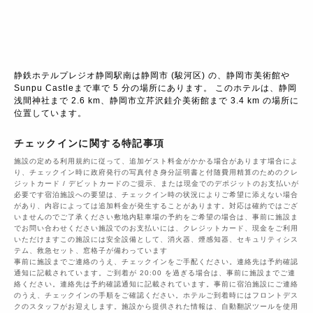
静鉄ホテルプレジオ静岡駅南は静岡市 (駿河区) の、静岡市美術館や
Sunpu Castleまで車で 5 分の場所にあります。 このホテルは、静岡
浅間神社まで 2.6 km、静岡市立芹沢銈介美術館まで 3.4 km の場所に
位置しています。
チェックインに関する特記事項
施設の定める利用規約に従って、追加ゲスト料金がかかる場合があります場合によ
り、チェックイン時に政府発行の写真付き身分証明書と付随費用精算のためのクレ
ジットカード / デビットカードのご提示、または現金でのデポジットのお支払いが
必要です宿泊施設への要望は、チェックイン時の状況によりご希望に添えない場合
があり、内容によっては追加料金が発生することがあります。対応は確約ではござ
いませんのでご了承ください敷地内駐車場の予約をご希望の場合は、事前に施設ま
でお問い合わせください施設でのお支払いには、クレジットカード、現金をご利用
いただけますこの施設には安全設備として、消火器、煙感知器、セキュリティシス
テム、救急セット、窓格子が備わっています
事前に施設までご連絡のうえ、チェックインをご手配ください。連絡先は予約確認
通知に記載されています。ご到着が 20:00 を過ぎる場合は、事前に施設までご連
絡ください。連絡先は予約確認通知に記載されています。事前に宿泊施設にご連絡
のうえ、チェックインの手順をご確認ください。ホテルご到着時にはフロントデス
クのスタッフがお迎えします。施設から提供された情報は、自動翻訳ツールを使用