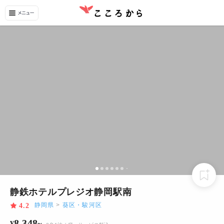
静鉄ホテルプレジオ静岡駅南
静岡県
>
葵区・駿河区
4.2
8,348
¥
~