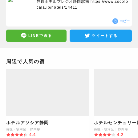
静鉄ホテルプレジオ静岡駅南
https://www.cocolo
cala.jp/hotels/14411
コピー
LINEで送る
ツイートする
周辺で人気の宿
ホテルアソシア静岡
ホテルセンチュリー
葵区・駿河区
|
静岡県
葵区・駿河区
|
静岡県
4.4
4.2