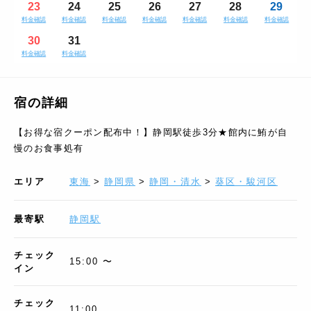
23
24
25
26
27
28
29
料金確認
料金確認
料金確認
料金確認
料金確認
料金確認
料金確認
30
31
料金確認
料金確認
宿の詳細
【お得な宿クーポン配布中！】静岡駅徒歩3分★館内に鮪が自
慢のお食事処有
エリア
東海
>
静岡県
>
静岡・清水
>
葵区・駿河区
最寄駅
静岡駅
チェック
15:00 〜
イン
チェック
11:00