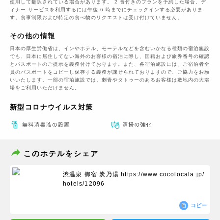
使用して翻訳されている場合があります。 2 食付きのプランを予約した場合、デ
ィナー サービスを利用するには午後 6 時までにチェックインする必要がありま
す。食事制限および特定の食べ物のリクエストは受け付けていません。
その他の情報
日本の厚生労働省は、インやホテル、モーテルなどを含むいかなる種類の宿泊施設
でも、日本に​居住してない海外のお客様の宿泊に際し、国籍および旅券番号の確認
とパスポートのご提示を義務付け​ております。また、各宿泊施設には、ご宿泊者全
員のパスポートをコピーし保存する義務が課せられておりますの​で、ご協力をお願
いいたします。一部の宿泊施設では、刺青やタトゥーのあるお客様は敷地内の大浴
場をご利用いただけません。
新型コロナウイルス対策
このホテルをシェア
渋温泉 御宿 炭乃湯
https://www.cocolocala.jp/
hotels/12096
コピー