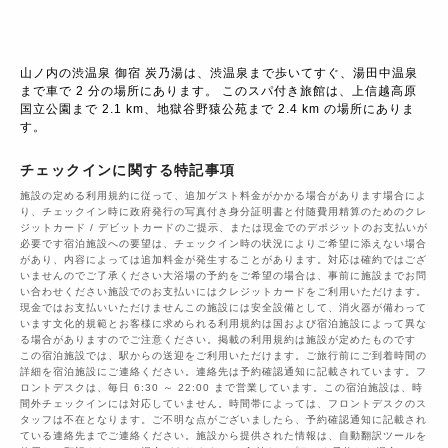
山ノ内の渋温泉 御宿 炭乃湯は、渋温泉まで歩いてすぐ、湯田中温泉
まで車で 2 分の場所にあります。 このスパ付き旅館は、上信越高原
国立公園まで 2.1 km、地獄谷野猿公苑まで 2.4 km の場所にありま
す。
チェックインに関する特記事項
施設の定める利用規約に従って、追加ゲスト料金がかかる場合があります場合によ
り、チェックイン時に政府発行の写真付き身分証明書と付随費用精算のためのクレ
ジットカード / デビットカードのご提示、または現金でのデポジットのお支払いが
必要です宿泊施設への要望は、チェックイン時の状況によりご希望に添えない場合
があり、内容によっては追加料金が発生することがあります。対応は確約ではござ
いませんのでご了承ください大浴場の予約をご希望の場合は、事前に施設までお問
い合わせください施設でのお支払いにはクレジットカードをご利用いただけます。
現金ではお支払いいただけませんこの施設には安全設備として、消火器が備わって
います文化的規範とお客様に求められる利用規約は国および宿泊施設によって異な
る場合がありますのでご注意ください。掲載の利用規約は施設が定めたものです
この宿泊施設では、駅からの送迎をご利用いただけます。ご旅行前にご到着時間の
詳細を宿泊施設にご連絡ください。連絡先は予約確認通知に記載されています。フ
ロントデスクは、毎日 6:30 ～ 22:00 まで営業しています。この宿泊施設は、時
間外チェックインには対応していません。時間帯によっては、フロントデスクのス
タッフは不在となります。ご不明な点がございましたら、予約確認通知に記載され
ている連絡先までご連絡ください。施設から提供された情報は、自動翻訳ツールを