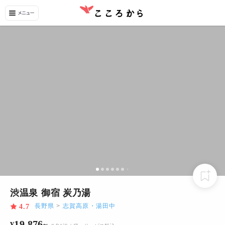
渋温泉 御宿 炭乃湯
長野県
>
志賀高原・湯田中
4.7
19,876
¥
~