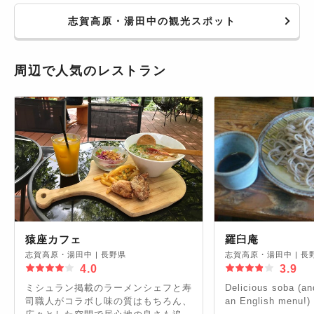
歩くのでハイキング気分で楽しんでみ
志賀高原・湯田中の観光スポット
てください。
周辺で人気のレストラン
猿座カフェ
羅臼庵
志賀高原・湯田中
|
長野県
志賀高原・湯田中
|
長
4.0
3.9
ミシュラン掲載のラーメンシェフと寿
Delicious soba (and
司職人がコラボし味の質はもちろん、
an English menu!)