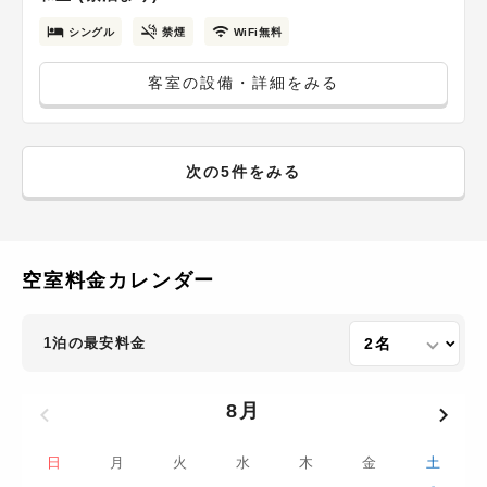
シングル
禁煙
WiFi無料
客室の設備・詳細をみる
次の5件をみる
空室料金カレンダー
1泊の最安料金
8月
日
月
火
水
木
金
土