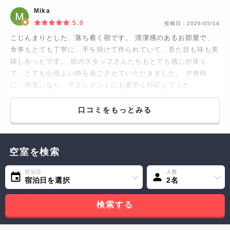
Mika
5.0
投稿日：
2026/05/14
こじんまりとした、落ち着く宿です。 清潔感のあるお部屋で、
食事もとても丁寧に、手を掛けて作られていて、見た目も味も美
味しかったです。 宿のスタッフさんたちもとても感じが良く
て、とても心地よい時を過ごさせていだだきました。 夕食時
に、停電になり、アクシデントにも素早く対応してくだ…
続きをみる...
口コミをもっとみる
空室を検索
宿泊日
人数
宿泊日を選択
2名
検索する