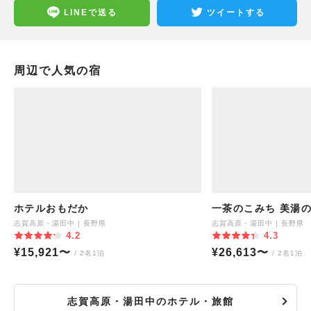
LINEで送る
ツイートする
周辺で人気の宿
ホテルおもだか
一茶のこみち 美湯
志賀高原・湯田中
|
長野県
志賀高原・湯田中
|
長野県
4.2
4.3
¥
15,921
〜
¥
26,613
〜
/ 2名1泊
/ 2名1泊
志賀高原・湯田中のホテル・旅館