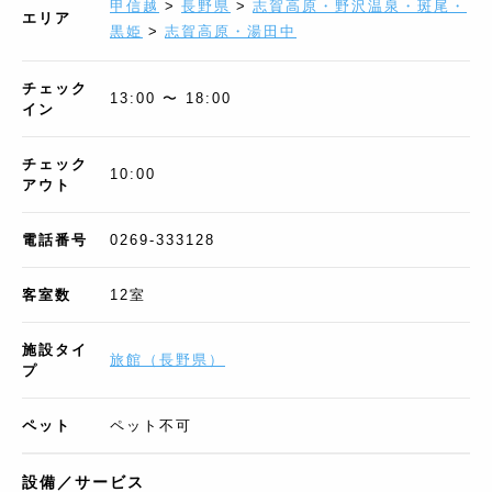
甲信越
>
長野県
>
志賀高原・野沢温泉・斑尾・
エリア
黒姫
>
志賀高原・湯田中
チェック
13:00 〜 18:00
イン
チェック
10:00
アウト
電話番号
0269-333128
客室数
12
室
施設タイ
旅館
（
長野県
）
プ
ペット
ペット不可
設備／サービス