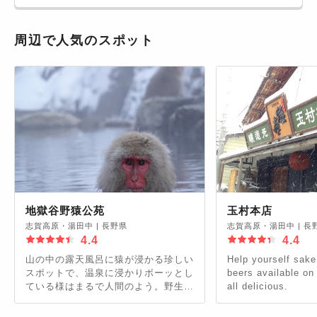
周辺で人気のスポット
地獄谷野猿公苑
玉村本店
志賀高原・湯田中
|
長野県
志賀高原・湯田中
|
長
4.4
4.4
山の中の露天風呂に猿が浸かる珍しい
Help yourself sake
スポットで、温泉に浸かりボーッとし
beers available on 
ている様はまるで人間のよう。野生の
all delicious.
ニホンザルを安心して間近に見られる
ことで海外でも有名です。30分近く