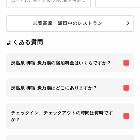
広々とした空間で居心地の良さも追求
したお店。地元長野の味噌を使ったラ
ーメンや寿司ロールが人気です。猿の
顔が描かれたカフェラテは可愛らしく
志賀高原・湯田中のレストラン
て飲むのが惜しくなります。
よくある質問
渋温泉 御宿 炭乃湯の宿泊料金はいくらですか？
渋温泉 御宿 炭乃湯はどこにありますか？
チェックイン、チェックアウトの時間は何時です
か？