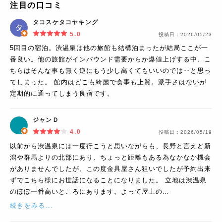
注目の口コミ
タコスケタコヤキング
5.0
投稿日：
2026/05/23
5回目の宿泊。渋温泉は他の旅館も結構泊まったが結局ここが一
番良い。他の旅館がインバウンド需要からか爆値上げする中、こ
ちらはそんな事も無く逆にもう少し高くてもいいのでは‥と思っ
てしまった。 館内はどこも綺麗で食事も上質。派手さはないが
定期的に通ってしまう良宿です。
ジャンＤ
4.0
投稿日：
2026/05/19
以前から渋温泉には一度行こうと思いながらも、長野と言えど新
潟や群馬よりの北部にあり、ちょっと距離もある為なかなか機会
がありませんでしたが、この度金具屋さん狙いでしたが予約出来
ずでこちら様にお世話になることになりました。 立地は渋温泉
のほぼ一番高いところにあります。よって屋上の…
続きをみる...