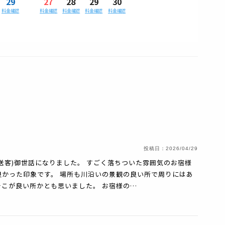
29
27
28
29
30
料金確認
料金確認
料金確認
料金確認
料金確認
投稿日：
2026/04/29
送客)御世話になりました。 すごく落ちついた雰囲気のお宿様
かった印象です。 場所も川沿いの景観の良い所で周りにはあ
こが良い所かとも思いました。 お宿様の…