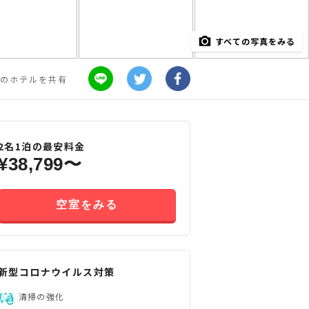
すべての写真をみる
のホテルを共有
2
名
1
泊の最安料金
¥
38,799
〜
空室をみる
新型コロナウイルス対策
すべてみる
清掃の強化