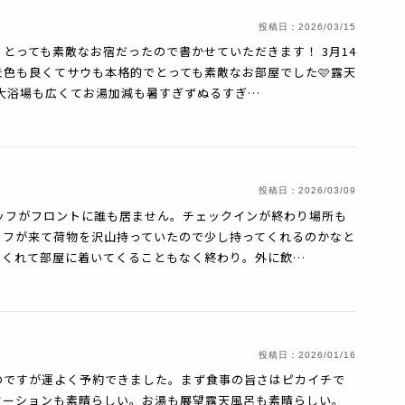
投稿日：
2026/03/15
とっても素敵なお宿だったので書かせていただきます！ 3月14
色も良くてサウも本格的でとっても素敵なお部屋でした🩷露天
大浴場も広くてお湯加減も暑すぎずぬるすぎ…
投稿日：
2026/03/09
ッフがフロントに誰も居ません。チェックインが終わり場所も
ッフが来て荷物を沢山持っていたので少し持ってくれるのかなと
てくれて部屋に着いてくることもなく終わり。外に飲…
投稿日：
2026/01/16
のですが運よく予約できました。まず食事の旨さはピカイチで
ケーションも素晴らしい。お湯も展望露天風呂も素晴らしい。