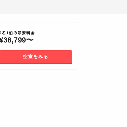
2
名
1
泊の最安料金
¥
38,799
〜
空室をみる