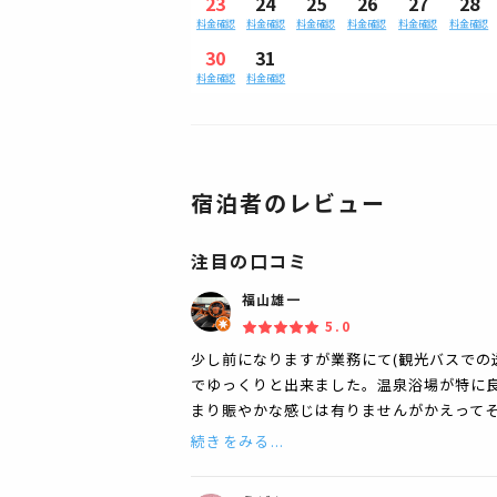
23
24
25
26
27
28
料金確認
料金確認
料金確認
料金確認
料金確認
料金確認
30
31
料金確認
料金確認
宿泊者のレビュー
注目の口コミ
福山雄一
5.0
少し前になりますが業務にて(観光バスでの
でゆっくりと出来ました。温泉浴場が特に良
まり賑やかな感じは有りませんがかえってそ
続きをみる...