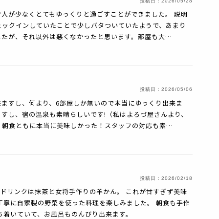
投稿日：
2026/05/28
人が少なくとてもゆっくりと過ごすことができました。 説明
ェックインしていたことで少しバタついていたようで、あまり
したが、それ以外は悪くなかったと思います。部屋も大…
投稿日：
2026/05/06
来ますし、何より、6部屋しか無いので本当にゆっくり出来ま
すし、宿の温泉も素晴らしいです!（私はよろづ屋さんより、
、朝食ともに本当に美味しかった！スタッフの対応も素…
投稿日：
2026/02/18
ムドリンクは抹茶と女将手作りの羊かん。 これが甘すぎず美味
丁寧に自家製の野菜を使った料理を楽しみました。 朝食も手作
ち着いていて、お風呂ものんびり出来ます。