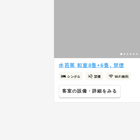
水芭蕉 和室8畳+6畳, 禁煙
シングル
禁煙
WiFi無料
客室の設備・詳細をみる