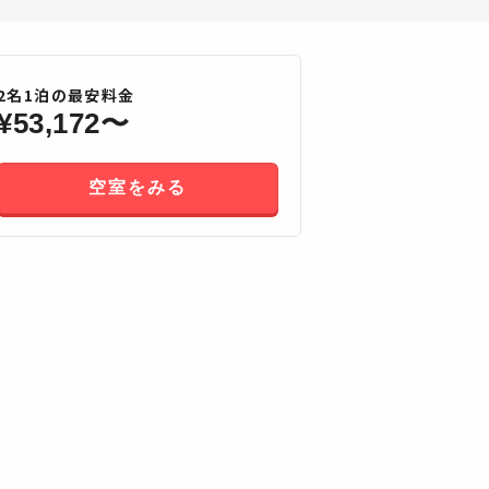
2
名
1
泊の最安料金
¥
53,172
〜
空室をみる