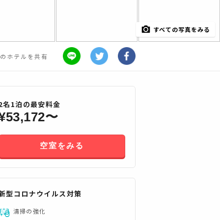
すべての写真をみる
のホテルを共有
2
名
1
泊の最安料金
¥
53,172
〜
空室をみる
すべてみる
新型コロナウイルス対策
清掃の強化