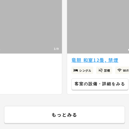
1/9
竜胆 和室12畳, 禁煙
シングル
禁煙
Wi
客室の設備・詳細をみる
もっとみる