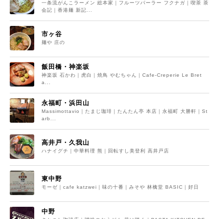
一条流がんこラーメン 総本家｜フルーツパーラー フクナガ｜喫茶 茶
会記｜香港麺 新記...
市ヶ谷
麺や 庄の
飯田橋・神楽坂
神楽坂 石かわ｜虎白｜焼鳥 やむちゃん｜Cafe-Creperie Le Bret
a...
永福町・浜田山
Massimottavio｜たまじ珈琲｜たんたん亭 本店｜永福町 大勝軒｜St
arb...
高井戸・久我山
ハナイグチ｜中華料理 熊｜回転すし美登利 高井戸店
東中野
モーゼ｜cafe katzwei｜味の十番｜みそや 林檎堂 BASIC｜好日
中野