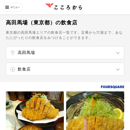
高田馬場（東京都）の飲食店
東京都の高田馬場エリアの飲食店一覧です。定番から穴場まで、あな
たにぴったりの飲食店をみつけることができます。
高田馬場
新宿
大久保・新大久保
早稲田
千駄ヶ谷・信濃町
四ツ谷
曙橋・四谷三丁目
市ヶ谷
飯田橋・神楽坂
永福町・浜田山
高井戸・久我山
東中野
中野
中野坂上・方南町
高円寺
阿佐ヶ谷
荻窪
西荻窪
石神井公園・大泉学園
下落合・鷺ノ宮・下井草
井荻・上石神井・武蔵関
吉祥寺
三鷹
武蔵境
飲食店
エンターテイメント
カフェ・スイーツ
ラーメン屋
うどん・そば屋
和食店
カフェ