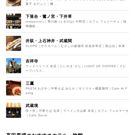
菓子 おだふじ｜麺...
下落合・鷺ノ宮・下井草
rompercicci｜季の葩 (ときのは) 中野店｜カフェ フェリーチェ｜味
噌麺処...
井荻・上石神井・武蔵関
SLOPE｜サラカーム｜むさしの森珈琲 杉並井草店｜梁山泊｜幸来
吉祥寺
ウッドベリーズ 本店｜たいやき そら｜LIGHT UP COFFEE｜クレ
ープハウス...
三鷹
PASTA わざや｜中華そば みたか｜モリスケ＋横森珈琲｜Cafe Hi F
amig...
武蔵境
珍々亭｜中華そば 丸幸｜ラーメン大山家 本店｜カフェ フェルマータ
｜Cafe Sacai