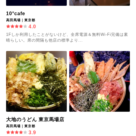
10°cafe
高田馬場｜東京都
4.0
1Fしか利用したことがないけど、全席電源＆無料Wi-Fi完備は素
晴らしい。席の間隔も他店の標準より...
大地のうどん 東京馬場店
高田馬場｜東京都
3.9