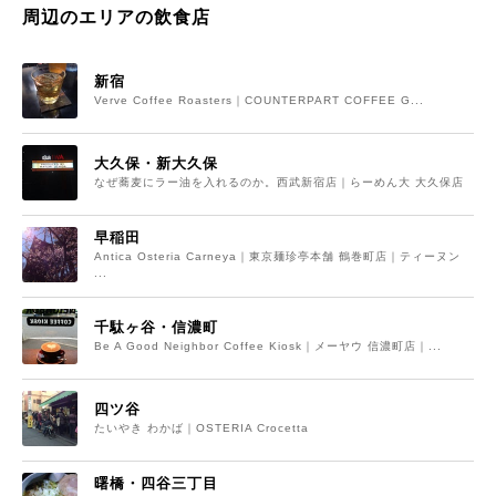
周辺のエリアの飲食店
新宿
Verve Coffee Roasters｜COUNTERPART COFFEE G...
大久保・新大久保
なぜ蕎麦にラー油を入れるのか。西武新宿店｜らーめん大 大久保店
早稲田
Antica Osteria Carneya｜東京麺珍亭本舗 鶴巻町店｜ティーヌン
...
千駄ヶ谷・信濃町
Be A Good Neighbor Coffee Kiosk｜メーヤウ 信濃町店｜...
四ツ谷
たいやき わかば｜OSTERIA Crocetta
曙橋・四谷三丁目