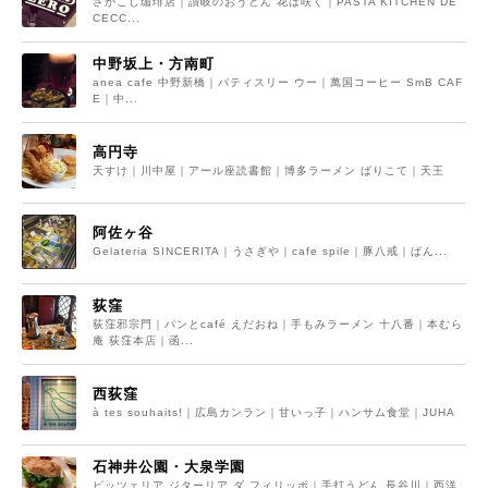
さかこし珈琲店｜讃岐のおうどん 花は咲く｜PASTA KITCHEN DE
CECC...
中野坂上・方南町
anea cafe 中野新橋｜パティスリー ウー｜萬国コーヒー SmB CAF
E｜中...
高円寺
天すけ｜川中屋｜アール座読書館｜博多ラーメン ばりこて｜天王
阿佐ヶ谷
Gelateria SINCERITA｜うさぎや｜cafe spile｜豚八戒｜ぱん...
荻窪
荻窪邪宗門｜パンとcafé えだおね｜手もみラーメン 十八番｜本むら
庵 荻窪本店｜函...
西荻窪
à tes souhaits!｜広島カンラン｜甘いっ子｜ハンサム食堂｜JUHA
石神井公園・大泉学園
ピッツェリア ジターリア ダ フィリッポ｜手打うどん 長谷川｜西洋