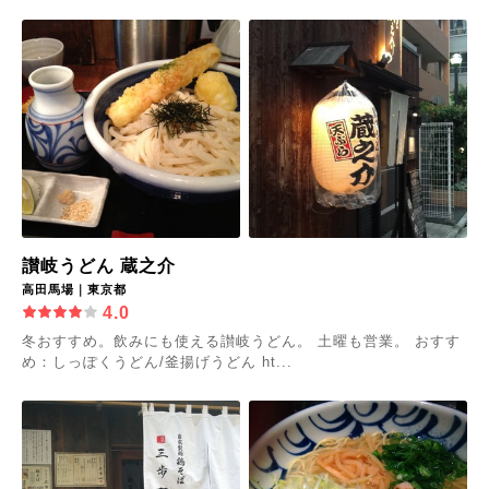
讃岐うどん 蔵之介
高田馬場｜東京都
4.0
冬おすすめ。飲みにも使える讃岐うどん。 土曜も営業。 おすす
め：しっぽくうどん/釜揚げうどん ht...