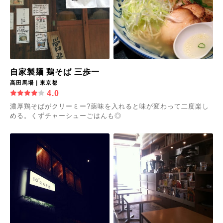
自家製麺 鶏そば 三歩一
高田馬場｜東京都
4.0
濃厚鶏そばがクリーミー?薬味を入れると味が変わって二度楽し
める。くずチャーシューごはんも◎