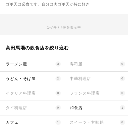
ゴボ天は必食です。自分は肉ゴボ天が特に好き
1-7件 / 7件を表示中
高田馬場の飲食店を絞り込む
ラーメン屋
寿司屋
3
0
うどん・そば屋
中華料理店
2
0
イタリア料理店
フランス料理店
0
0
タイ料理店
和食店
0
1
カフェ
スイーツ・甘味処
1
0