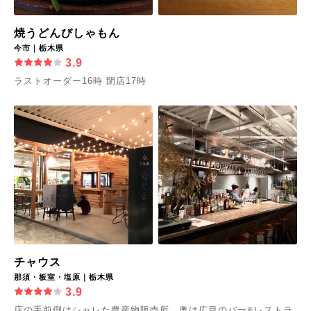
焼うどんびしゃもん
今市｜栃木県
3.9
ラストオーダー16時 閉店17時
チャウス
那須・板室・塩原｜栃木県
3.9
店の手前側はシャレた農産物販売所、奥は広目のバー&レストラ