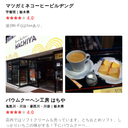
マツガミネコーヒービルヂング
宇都宮｜栃木県
4.0
波(Wi-Fi)はfonあり。
バウムクーヘン工房 はちや
鬼怒川・川治・湯西川・川俣｜栃木県
4.0
店内ではソフトクリームも売っています。とちおとめソフト、し
っかりいちごの味がする！下にバウムクーヘ...