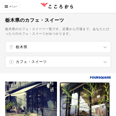
栃木県のカフェ・スイーツ
栃木県のカフェ・スイーツ一覧です。定番から穴場まで、あなたにぴ
ったりのカフェ・スイーツがみつかります。
栃木県
茨城県
群馬県
埼玉県
千葉県
東京都
神奈川県
宇都宮・さくら
日光・中禅寺湖・奥日光・今市
小山・足利・佐野・栃木
鬼怒川・川治・湯西川・川俣
真岡・益子・茂木
矢板・大田原・馬頭温泉
那須・板室・塩原
カフェ・スイーツ
エンターテイメント
ショッピング
温泉・スパ
自然・名所
博物館・美術館
飲食店
カフェ
スイーツ・甘味処