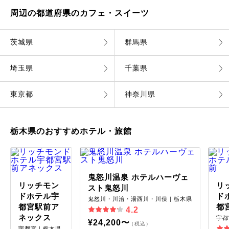
周辺の都道府県のカフェ・スイーツ
茨城県
群馬県
埼玉県
千葉県
東京都
神奈川県
栃木県のおすすめホテル・旅館
鬼怒川温泉 ホテルハーヴェ
リッチモン
リ
スト鬼怒川
ドホテル宇
ド
鬼怒川・川治・湯西川・川俣｜栃木県
都宮駅前ア
都
4.2
ネックス
宇都
¥24,200〜
（税込）
宇都宮｜栃木県