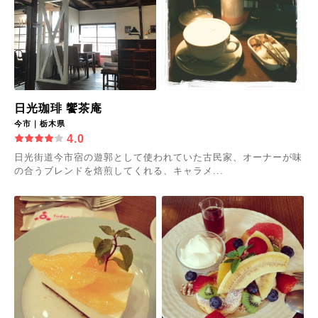
日光珈琲 饗茶庵
今市｜栃木県
4.0
日光街道今市宿の遊郭として使われていた古民家、オーナーが味
の合うブレンドを焙煎してくれる、キャラメ...