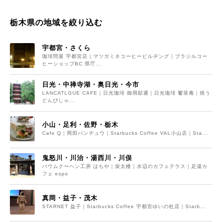
栃木県の地域を絞り込む
宇都宮・さくら
珈琲問屋 宇都宮店｜マツガミネコーヒービルヂング｜ブラジルコー
ヒーショップBC 県庁...
日光・中禅寺湖・奥日光・今市
LANCATLGUE CAFE｜日光珈琲 御用邸通｜日光珈琲 饗茶庵｜焼う
どんびしゃ...
小山・足利・佐野・栃木
Cafe Q｜岡田パンヂュウ｜Starbucks Coffee VAL小山店｜Sta...
鬼怒川・川治・湯西川・川俣
バウムクーヘン工房 はちや｜栄太楼｜水辺のカフェテラス｜足湯カ
フェ espo
真岡・益子・茂木
STARNET 益子｜Starbucks Coffee 宇都宮ゆいの杜店｜Starb...