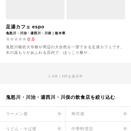
足湯カフェ espo
鬼怒川・川治・湯西川・川俣｜栃木県
0.0
鬼怒川楯岩大吊橋や周辺の大自然を一望できる足湯カフェです。
木の温もりがあふれる店内で、ほっこり癒や...
1-4件 / 4件を表示中
鬼怒川・川治・湯西川・川俣の飲食店を絞り込む
ラーメン屋
寿司屋
0
0
うどん・そば屋
中華料理店
0
0