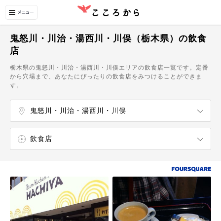
鬼怒川・川治・湯西川・川俣（栃木県）の飲食
店
栃木県の鬼怒川・川治・湯西川・川俣エリアの飲食店一覧です。定番
から穴場まで、あなたにぴったりの飲食店をみつけることができま
す。
鬼怒川・川治・湯西川・川俣
飲食店
エンターテイメント
温泉・スパ
博物館・美術館
カフェ・スイーツ
カフェ
スイーツ・甘味処