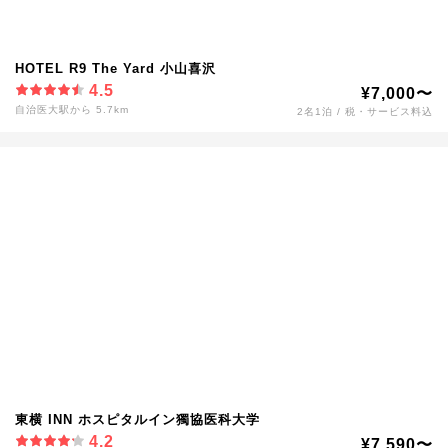
HOTEL R9 The Yard 小山喜沢
4.5
¥7,000〜
自治医大駅から 5.7km
2名1泊 / 税・サービス料込
東横 INN ホスピタルイン獨協医科大学
4.2
¥7,590〜