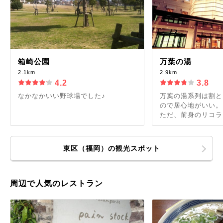
箱崎公園
万葉の湯
2.1km
2.9km
4.2
3.8
なかなかいい野球場でした♪
万葉の湯系列は割と
ので居心地がいい。
ただ、前身のリコラン
東区（福岡）の観光スポット
周辺で人気のレストラン