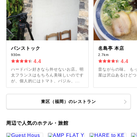
パンストック
名島亭 本店
930m
2.7km
4.4
4.4
ハードパン好きなら外せないお店。明
昔ながらの味。 も
太フランスはもちろん美味しいのです
屋は沢山あるけどつ
が、個人的にはトマト、バジル、...
東区（福岡）のレストラン
周辺で人気のホテル・旅館