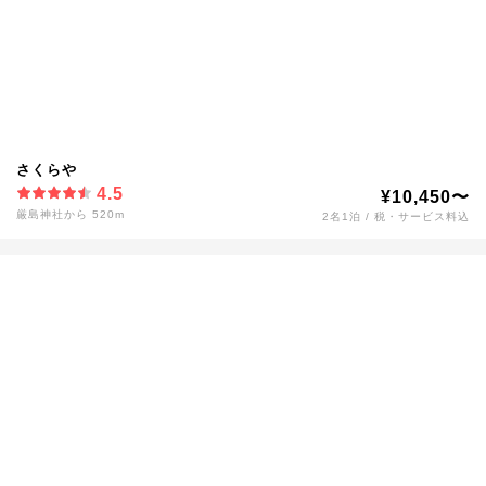
さくらや
4.5
¥10,450〜
厳島神社から 520m
2名1泊 / 税・サービス料込