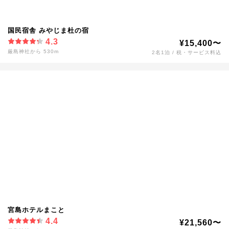
国民宿舎 みやじま杜の宿
4.3
¥15,400〜
厳島神社から 530m
2名1泊 / 税・サービス料込
宮島ホテルまこと
4.4
¥21,560〜