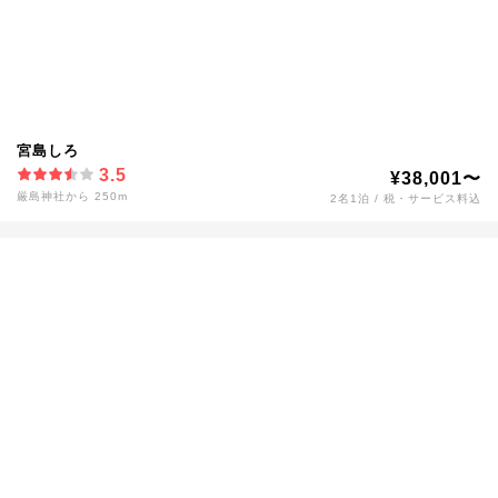
宮島しろ
3.5
¥38,001〜
厳島神社から 250m
2名1泊 / 税・サービス料込