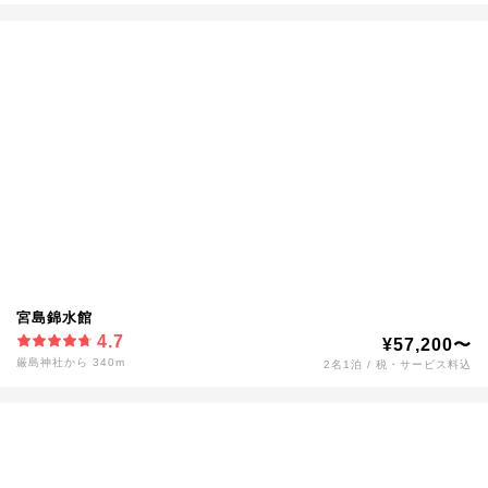
宮島錦水館
4.7
¥57,200〜
厳島神社から 340m
2名1泊 / 税・サービス料込