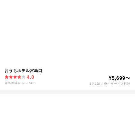
おうちホテル宮島口
4.0
¥5,699〜
厳島神社から 2.5km
2名1泊 / 税・サービス料込