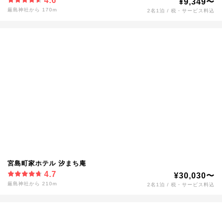
4.6
¥9,349〜
厳島神社から 170m
2名1泊 / 税・サービス料込
宮島町家ホテル 汐まち庵
4.7
¥30,030〜
厳島神社から 210m
2名1泊 / 税・サービス料込