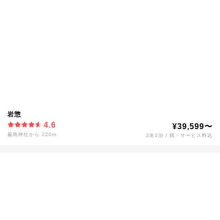
岩惣
4.6
¥39,599〜
厳島神社から 220m
2名1泊 / 税・サービス料込