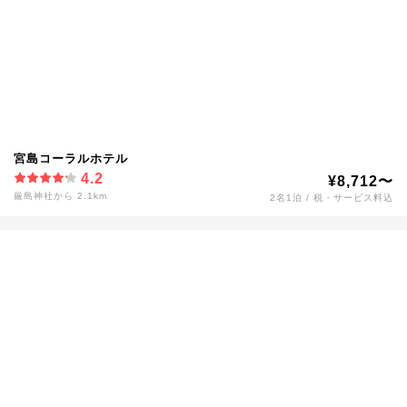
宮島コーラルホテル
4.2
¥8,712〜
厳島神社から 2.1km
2名1泊 / 税・サービス料込