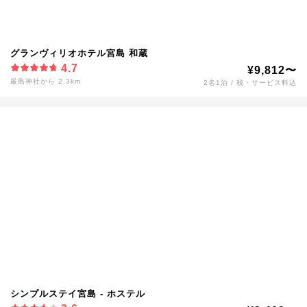
グランヴィリオホテル宮島 和蔵
4.7
¥9,812〜
厳島神社から 2.3km
2名1泊 / 税・サービス料込
シンプルステイ宮島 - ホステル