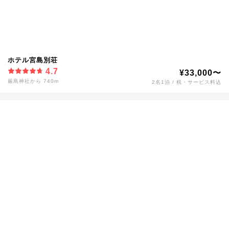
ホテル宮島別荘
4.7
¥33,000〜
厳島神社から 740m
2名1泊 / 税・サービス料込