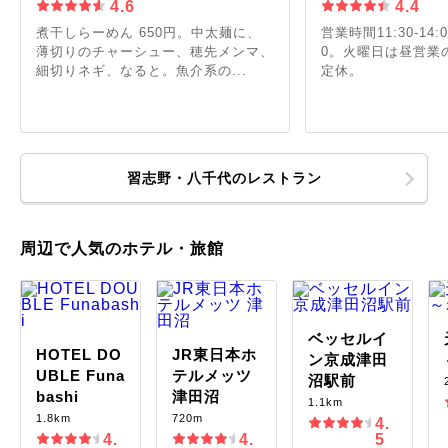
4.6
4.4
煮干しらーめん 650円。中太麺に、
営業時間11:30-14:00
薄切りのチャーシュー、穂先メンマ、
0。火曜日は昼営業
細切りネギ、なると。魚介系の...
定休。
習志野・八千代のレストラン
周辺で人気のホテル・旅館
ベッセルイ
HOTEL DO
JR東日本ホ
ン京成津田
UBLE Funa
テルメッツ
沼駅前
bashi
津田沼
1.1km
1.8km
720m
4.
4.
4.
5