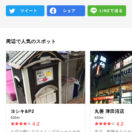
周辺で人気のスポット
ヨシキ&P2
丸善 津田沼店
500m
650m
4.2
4.2
お店の横にクライミングウォールがあ
市川、船橋あたりか