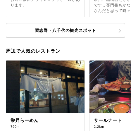
ります。
ですし専門書もかな
さんだと思って時々利
習志野・八千代の観光スポット
周辺で人気のレストラン
栄昇らーめん
サールナート
790m
2.2km