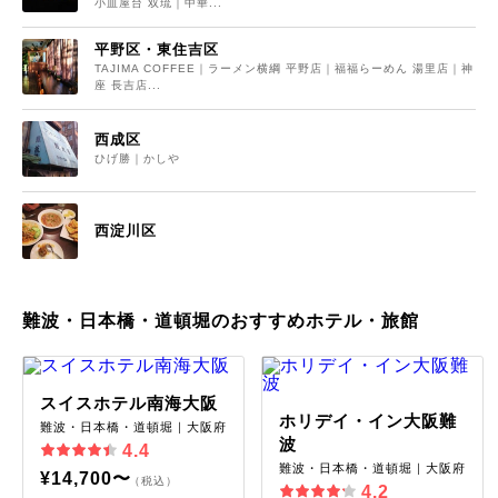
小皿屋台 双琉｜中華...
平野区・東住吉区
TAJIMA COFFEE｜ラーメン横綱 平野店｜福福らーめん 湯里店｜神
座 長吉店...
西成区
ひげ勝｜かしや
西淀川区
難波・日本橋・道頓堀のおすすめホテル・旅館
スイスホテル南海大阪
ホリデイ・イン大阪難
難波・日本橋・道頓堀｜大阪府
波
4.4
難波・日本橋・道頓堀｜大阪府
¥14,700〜
（税込）
4.2