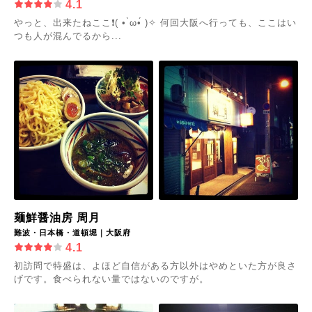
4.1
やっと、出来たねここ❗️( • ̀ω•́ )✧ 何回大阪へ行っても、ここはい
つも人が混んでるから...
麺鮮醤油房 周月
難波・日本橋・道頓堀｜大阪府
4.1
初訪問で特盛は、よほど自信がある方以外はやめといた方が良さ
げです。食べられない量ではないのですが。