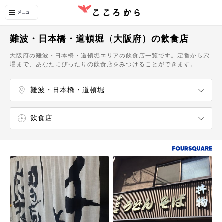
難波・日本橋・道頓堀（大阪府）の飲食店
大阪府の難波・日本橋・道頓堀エリアの飲食店一覧です。定番から穴
場まで、あなたにぴったりの飲食店をみつけることができます。
難波・日本橋・道頓堀
大阪駅・梅田・新地
北浜・淀屋橋・肥後橋
南森町・天満・天神
天満橋・谷町四丁目
阿波座・西長堀
本町・船場
京橋・森ノ宮・大阪城
福島・野田
心斎橋・南船場・長堀橋
天王寺・阿倍野
松屋町・玉造
鶴橋・上本町
恵美須・今宮・芦原
新大阪駅周辺
塚本・十三・三国
都島区・旭区
城東区・鶴見区
東成区・生野区
東淀川区
弁天町・西九条・大阪ドーム
天保山・大阪南港
舞洲・ユニバーサルスタジオジャパン
住之江区・住吉区
平野区・東住吉区
西成区
飲食店
エンターテイメント
ショッピング
温泉・スパ
自然・名所
カフェ・スイーツ
ラーメン屋
寿司屋
うどん・そば屋
中華料理店
イタリア料理店
タイ料理店
和食店
カフェ
スイーツ・甘味処