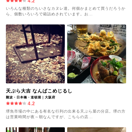
4.2
いろんな種類のちいさなカヌレ達。何個かまとめて買うだろうか
ら、個数いろいろで箱詰めされています。お...
天ぷら大吉 なんばこめじるし
難波・日本橋・道頓堀｜大阪府
4.2
堺魚市場の中にある有名な行列の出来る天ぷら屋の分店。堺の方
は営業時間が夜～朝なんですが、こちらの店...