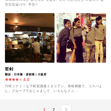
맛있었습니다. 추천-!
哲剣
難波・日本橋・道頓堀｜大阪府
4.0
THEミナミ！な下町居酒屋イタリアン。美味満腹で、コスパよ
し。グループでおじゃまして、いろんなメニ...
1
2