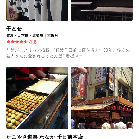
千とせ
難波・日本橋・道頓堀｜大阪府
4.6
別館がことりっぷ掲載。“難波千日前に店を構えて50年、多くの
芸人さんに愛されるうどん屋”“看板メニ...
たこやき道楽 わなか 千日前本店