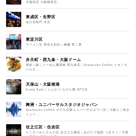
式珈琲店 大阪鶴見店...
東成区・生野区
金久右衛門 本店
東淀川区
ラーメン荘 歴史を刻め｜極麺 青二犀
弁天町・西九条・大阪ドーム
博多っ娘｜らーめん麺泥棒 西九条店｜Starbucks Coffee イオンモ
ール大...
天保山・大阪南港
Kuma Kafe｜とんかつ ながた園 WTC店
舞洲・ユニバーサルスタジオジャパン
Starbucks Coffee ホテル京阪ユニバーサルタワー店｜大阪たこ焼き
ミュー...
住之江区・住吉区
りくろーおじさんの店 住之江公園店｜あげたて饂飩 つきろう｜中国