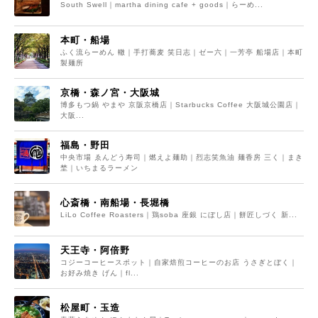
South Swell｜martha dining cafe + goods｜らーめ...
本町・船場
ふく流らーめん 轍｜手打蕎麦 笑日志｜ゼー六｜一芳亭 船場店｜本町
製麺所
京橋・森ノ宮・大阪城
博多もつ鍋 やまや 京阪京橋店｜Starbucks Coffee 大阪城公園店｜
大阪...
福島・野田
中央市場 ゑんどう寿司｜燃えよ麺助｜烈志笑魚油 麺香房 三く｜まき
埜｜いちまるラーメン
心斎橋・南船場・長堀橋
LiLo Coffee Roasters｜鶏soba 座銀 にぼし店｜餅匠しづく 新...
天王寺・阿倍野
コジーコーヒースポット｜自家焙煎コーヒーのお店 うさぎとぼく｜
お好み焼き げん｜fl...
松屋町・玉造