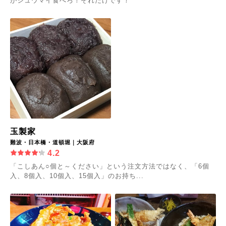
がシュウマイ食べろ！それだけです！
玉製家
難波・日本橋・道頓堀｜大阪府
4.2
「こしあん○個と～ください」という注文方法ではなく、「6個
入、8個入、10個入、15個入」のお持ち...