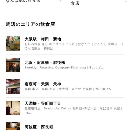
なんば駅の飲食店
食店
周辺のエリアの飲食店
大阪駅・梅田・新地
お好み焼き きじ 梅田スカイビル店｜はなだこ｜どんたく 堂山店｜う
てな喫茶店｜梅田は...
北浜・淀屋橋・肥後橋
Brooklyn Roasting Company Kitahama｜Bogart'...
南森町・天満・天神
春駒 本店｜春駒 支店｜総大醤｜串カツ 七福神｜裏HIROYA
天満橋・谷町四丁目
星霜珈琲店｜Starbucks Coffee 谷町筋NSビル店｜そば切り 蔦屋｜
Pa...
阿波座・西長堀