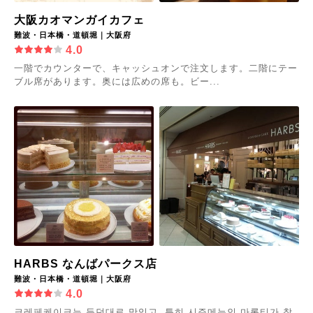
大阪カオマンガイカフェ
難波・日本橋・道頓堀｜大阪府
4.0
一階でカウンターで、キャッシュオンで注文します。二階にテー
ブル席があります。奥には広めの席も。ビー...
HARBS なんばパークス店
難波・日本橋・道頓堀｜大阪府
4.0
크레페케이크는 듣던대로 맛있고, 특히 시즌메뉴인 마롱티가 참