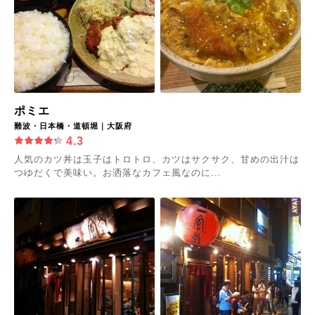
ポミエ
難波・日本橋・道頓堀｜大阪府
4.3
人気のカツ丼は玉子はトロトロ、カツはサクサク、甘めの出汁は
つゆだくで美味い。お洒落なカフェ風なのに...