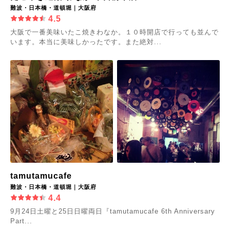
難波・日本橋・道頓堀｜大阪府
4.5
大阪で一番美味いたこ焼きわなか。１０時開店で行っても並んで
います。本当に美味しかったです。また絶対...
tamutamucafe
難波・日本橋・道頓堀｜大阪府
4.4
9月24日土曜と25日日曜両日『tamutamucafe 6th Anniversary
Part...