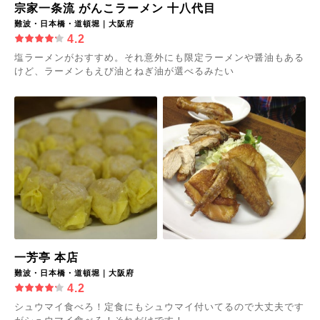
宗家一条流 がんこラーメン 十八代目
難波・日本橋・道頓堀｜大阪府
4.2
塩ラーメンがおすすめ。それ意外にも限定ラーメンや醤油もある
けど、ラーメンもえび油とねぎ油が選べるみたい
一芳亭 本店
難波・日本橋・道頓堀｜大阪府
4.2
シュウマイ食べろ！定食にもシュウマイ付いてるので大丈夫です