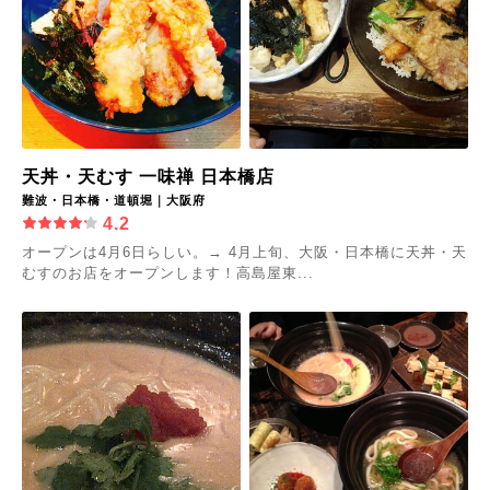
天丼・天むす 一味禅 日本橋店
難波・日本橋・道頓堀｜大阪府
4.2
オープンは4月6日らしい。→ 4月上旬、大阪・日本橋に天丼・天
むすのお店をオープンします！高島屋東...