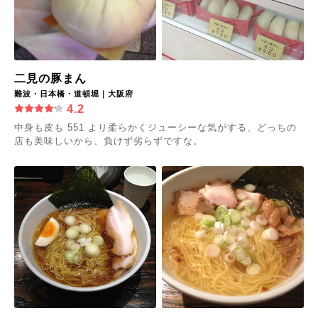
二見の豚まん
難波・日本橋・道頓堀｜大阪府
4.2
中身も皮も 551 より柔らかくジューシーな気がする、どっちの
店も美味しいから、負けず劣らずですな。