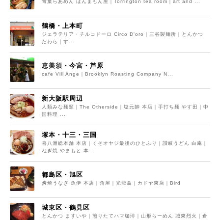
青葉らあめん ほんまもん屋｜Torrington tea room｜art and ...
鶴橋・上本町
ジェラテリア・チルコドーロ Circo D'oro｜三谷製麺所｜とんかつ
たわら｜す...
恵美須・今宮・芦原
cafe Vill Ange｜Brooklyn Roasting Company N...
新大阪駅周辺
人類みな麺類｜The Otherside｜塩元帥 本店｜手打ち麺 やす田｜中
国料理 ...
塚本・十三・三国
喜八洲総本舗 本店｜くそオヤジ最後のひとふり｜讃岐うどん 白庵｜
ねぎ焼 やまもと 本...
都島区・旭区
炭焼うなぎ 魚伊 本店｜角屋｜光龍益｜カドヤ東店｜Bird
城東区・鶴見区
とんかつ ますいや｜煎りたてハマ珈琲｜山形らーめん 城東烈火｜倉