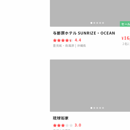
セール
与那原ホテル SUNRIZE・OCEAN
16
¥
4.4
2
名1
豊見城・南風原
|
沖縄県
琉球街家
3.0