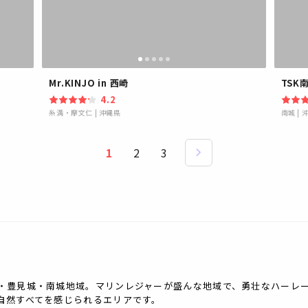
Mr.KINJO in 西崎
TSK
4.2
糸満・摩文仁
|
沖縄県
南城
|
1
2
3
・豊見城・南城地域。マリンレジャーが盛んな地域で、勇壮なハーレ
自然すべてを感じられるエリアです。