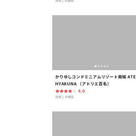
南城
|
沖縄県
かりゆしコンドミニアムリゾート南城 ATEL
HYAKUNA （アトリエ百名）
4.0
南城
|
沖縄県