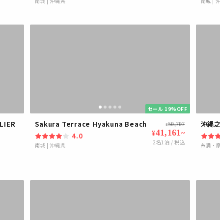
南城
|
沖縄県
南城
|
セール 19%OFF
IER
Sakura Terrace Hyakuna Beach
沖縄
50,707
¥
41,161
~
¥
4.0
2
名1泊 / 税込
南城
|
沖縄県
糸満・