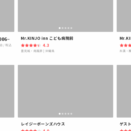
Mr.KINJO inn こども病院前
Mr.K
006
~
4.3
泊 / 税込
豊見城・南風原
|
沖縄県
糸満・
レイジーボーンズハウス
ゲス
4.0