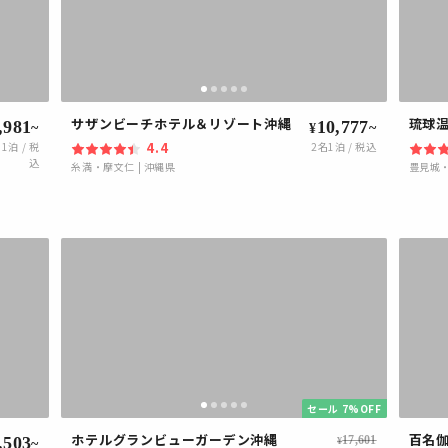
サザンビーチホテル＆リゾート沖縄
琉球温
,981
10,777
~
~
¥
4.4
1泊 / 税
2
名1泊 / 税込
込
糸満・摩文仁
|
沖縄県
豊見城
セール 7%OFF
ホテルグランビューガーデン沖縄
百名伽
,503
17,601
¥
~