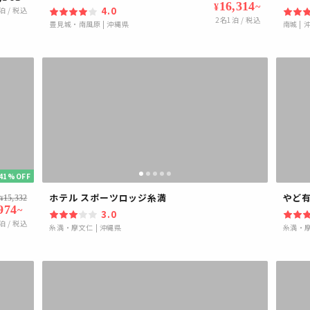
16,314
~
¥
4.0
泊 / 税込
2
名1泊 / 税込
豊見城・南風原
|
沖縄県
南城
|
41%OFF
ホテル スポーツロッジ糸満
やど
15,332
¥
974
~
3.0
泊 / 税込
糸満・摩文仁
|
沖縄県
糸満・