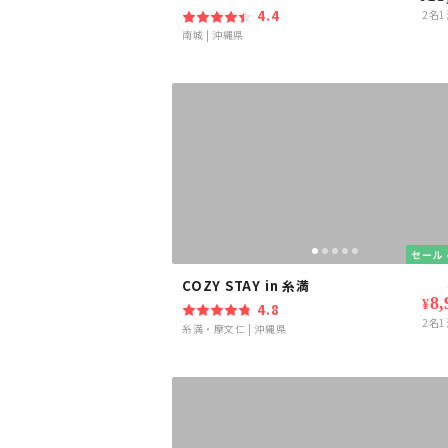
4.4
2
名1
南城
|
沖縄県
セール 
COZY STAY in 糸満
8,
¥
4.8
2
名1
糸満・摩文仁
|
沖縄県