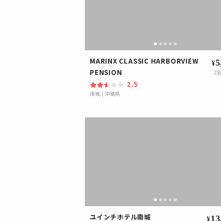
MARINX CLASSIC HARBORVIEW
5
¥
PENSION
2
名
2.5
南城
|
沖縄県
ユインチホテル南城
13
¥