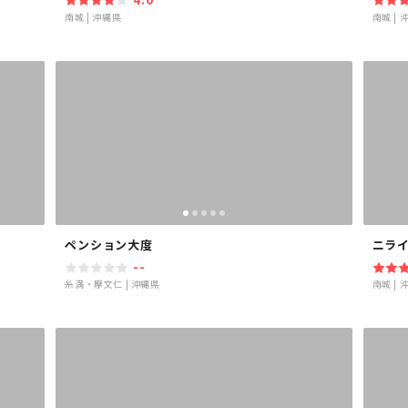
南城
|
沖縄県
南城
|
ペンション大度
ニラ
--
糸満・摩文仁
|
沖縄県
南城
|