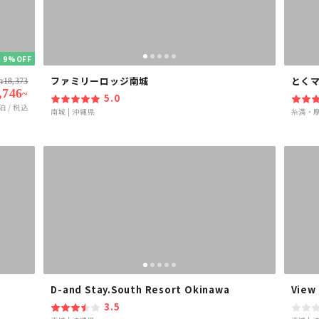
 9%OFF
ファミリーロッジ南城
とく
18,373
¥
,746
~
5.0
泊 / 税込
南城
|
沖縄県
糸満・
D-and Stay.South Resort Okinawa
View
3.5