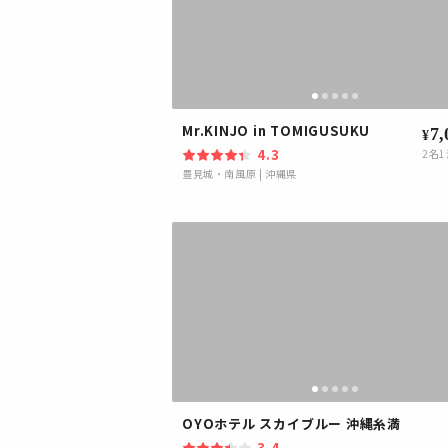
Mr.KINJO in TOMIGUSUKU
7,
¥
4.3
2
名1
豊見城・南風原
|
沖縄県
OYOホテル スカイブルー 沖縄糸満
3.4