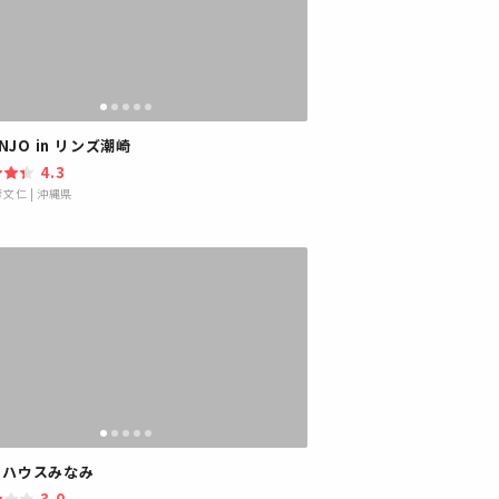
INJO in リンズ潮崎
4.3
摩文仁
|
沖縄県
トハウスみなみ
3.0