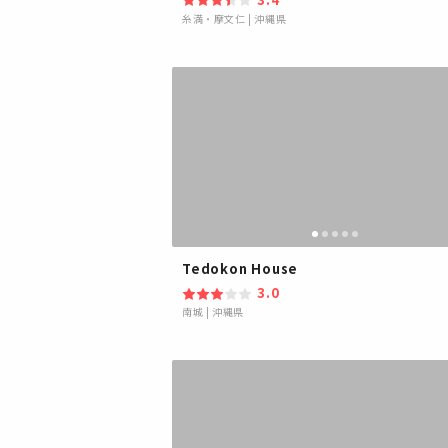
糸満・摩文仁
|
沖縄県
Tedokon House
3.0
南城
|
沖縄県