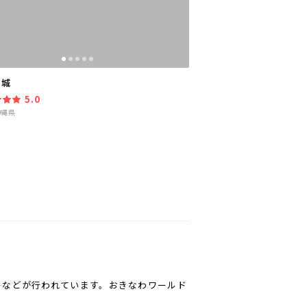
南城
5.0
沖縄県
ーなどが行われています。おきなわワールド