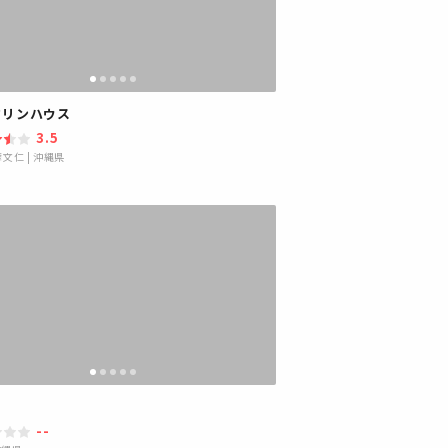
マリンハウス
3.5
摩文仁
|
沖縄県
--