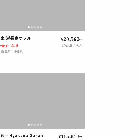
泉 瀬長島ホテル
20,562
~
¥
4.4
2
名1泊 / 税込
・南風原
|
沖縄県
藍－Hyakuna Garan
115,813
~
¥