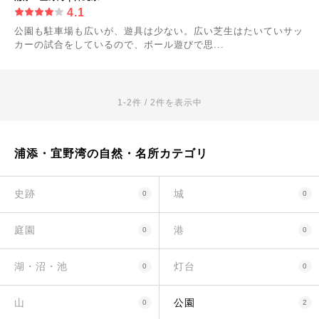
4.1
公園も駐車場も広いが、遊具は少ない。広い芝生はたいていサッ
カーの試合をしているので、ボール遊びで思...
1-2件 / 2件を表示中
浦添・宜野湾の自然・名所カテゴリ
史跡
城
0
0
庭園
港
0
0
湖・沼・池
灯台
0
0
山
公園
0
2