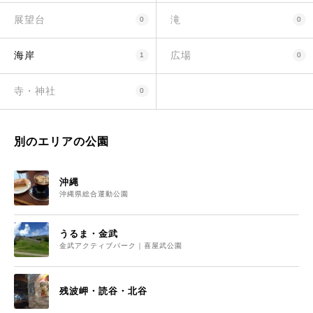
展望台
滝
0
0
海岸
広場
1
0
寺・神社
0
別のエリアの公園
沖縄
沖縄県総合運動公園
うるま・金武
金武アクティブパーク｜喜屋武公園
残波岬・読谷・北谷