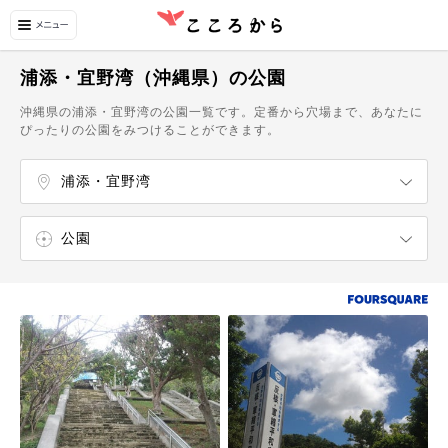
浦添・宜野湾（沖縄県）の公園
沖縄県の浦添・宜野湾の公園一覧です。定番から穴場まで、あなたに
ぴったりの公園をみつけることができます。
浦添・宜野湾
沖縄
うるま・金武
中城
公園
海岸