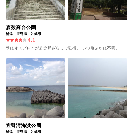
嘉数高台公園
浦添・宜野湾｜沖縄県
4.1
朝はオスプレイが多分野ざらしで駐機。 いつ飛ぶかは不明。
宜野湾海浜公園
浦添・宜野湾｜沖縄県