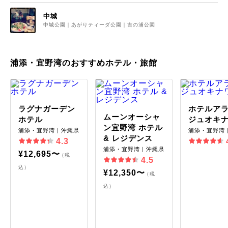
中城
中城公園｜あがりティーダ公園｜吉の浦公園
浦添・宜野湾のおすすめホテル・旅館
ラグナガーデン
ホテルア
ムーンオーシャ
ホテル
ジュオキ
ン宜野湾 ホテル
浦添・宜野湾｜沖縄県
浦添・宜野湾
& レジデンス
4.3
浦添・宜野湾｜沖縄県
¥12,695〜
（税
4.5
込）
¥12,350〜
（税
込）