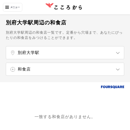
別府大学駅周辺の和食店
別府大学駅周辺の和食店一覧です。定番から穴場まで、あなたにぴっ
たりの和食店をみつけることができます。
別府大学駅
大神駅
日出駅
暘谷駅
豊後豊岡駅
亀川駅
別府大学駅
別府駅（大分県）
東別府駅
和食店
寿司屋
中華料理店
カフェ
一致する和食店がありません。