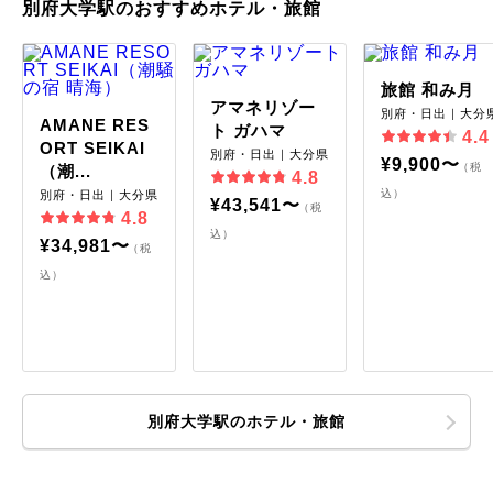
別府大学駅のおすすめホテル・旅館
旅館 和み月
アマネリゾー
別府・日出｜大分
AMANE RES
ト ガハマ
4.4
ORT SEIKAI
別府・日出｜大分県
¥9,900〜
（税
（潮...
4.8
込）
別府・日出｜大分県
¥43,541〜
（税
4.8
込）
¥34,981〜
（税
込）
別府大学駅のホテル・旅館