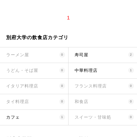
1
別府大学の飲食店カテゴリ
ラーメン屋
寿司屋
0
2
うどん・そば屋
中華料理店
0
1
イタリア料理店
フランス料理店
0
0
タイ料理店
和食店
0
0
カフェ
スイーツ・甘味処
1
0