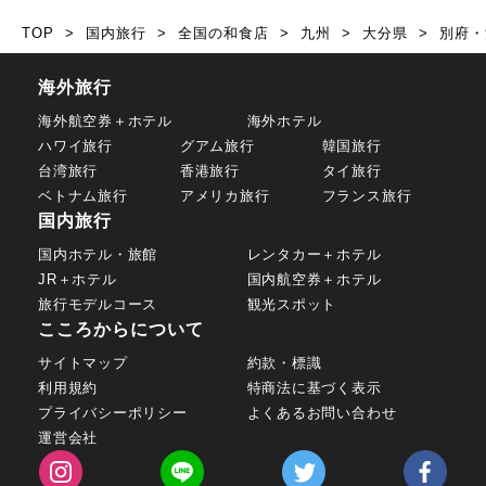
TOP
国内旅行
全国の和食店
九州
大分県
別府・
海外旅行
海外航空券＋ホテル
海外ホテル
ハワイ旅行
グアム旅行
韓国旅行
台湾旅行
香港旅行
タイ旅行
ベトナム旅行
アメリカ旅行
フランス旅行
国内旅行
国内ホテル・旅館
レンタカー＋ホテル
JR＋ホテル
国内航空券＋ホテル
旅行モデルコース
観光スポット
こころからについて
サイトマップ
約款・標識
利用規約
特商法に基づく表示
プライバシーポリシー
よくあるお問い合わせ
運営会社