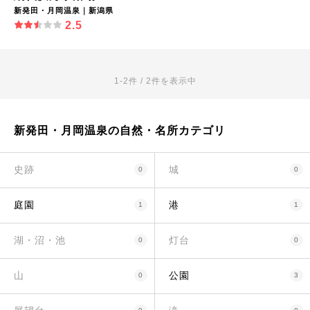
新発田・月岡温泉｜新潟県
2.5
1-2件 / 2件を表示中
新発田・月岡温泉の自然・名所カテゴリ
史跡
城
0
0
庭園
港
1
1
湖・沼・池
灯台
0
0
山
公園
0
3