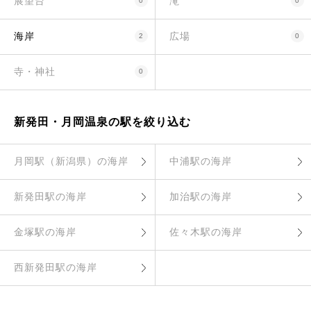
展望台
滝
0
0
海岸
広場
2
0
寺・神社
0
新発田・月岡温泉の駅を絞り込む
月岡駅（新潟県）の海岸
中浦駅の海岸
新発田駅の海岸
加治駅の海岸
金塚駅の海岸
佐々木駅の海岸
西新発田駅の海岸