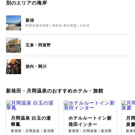
別のエリアの海岸
新潟
関屋浜海水浴場｜角田浜 海水浴場｜小針浜
五泉・阿賀野
胎内・関川
新発田・月岡温泉のおすすめホテル・旅館
月岡温泉 白玉の湯
ホテルルートイン新
月岡
華鳳
発田インター
泉
新発田・月岡温泉｜新潟県
新発田・月岡温泉｜新潟県
新発