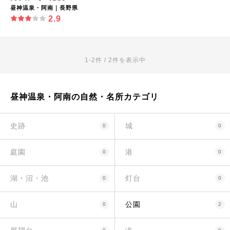
昼神温泉・阿南｜長野県
2.9
1-2件 / 2件を表示中
昼神温泉・阿南の自然・名所カテゴリ
史跡
城
0
0
庭園
港
0
0
湖・沼・池
灯台
0
0
山
公園
0
2