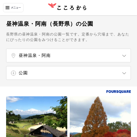
昼神温泉・阿南（長野県）の公園
長野県の昼神温泉・阿南の公園一覧です。定番から穴場まで、あなた
にぴったりの公園をみつけることができます。
昼神温泉・阿南
伊那・辰野
駒ヶ根
飯田・大鹿
公園