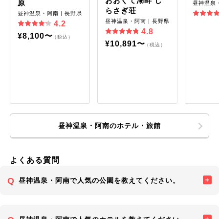
おおぐて湖畔 し
原
昼神温泉
らさぎ荘
昼神温泉・阿南｜長野県
昼神温泉・阿南｜長野県
4.2
4.8
¥8,100〜
（税込）
¥10,891〜
（税込）
昼神温泉・阿南のホテル・旅館
よくある質問
昼神温泉・阿南で人気の公園を教えてください。