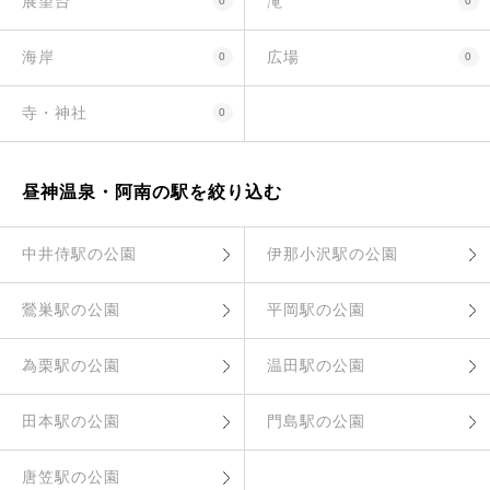
展望台
滝
0
0
海岸
広場
0
0
寺・神社
0
昼神温泉・阿南の駅を絞り込む
中井侍駅の公園
伊那小沢駅の公園
鶯巣駅の公園
平岡駅の公園
為栗駅の公園
温田駅の公園
田本駅の公園
門島駅の公園
唐笠駅の公園