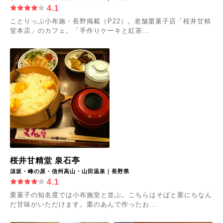
4.1
ことりっぷ小布施・長野掲載（P22）。老舗栗菓子店「桜井甘精
堂本店」のカフェ。「手作りケーキと紅茶...
桜井甘精堂 泉石亭
須坂・峰の原・信州高山・山田温泉｜長野県
4.1
栗菓子の知名度では小布施堂と並ぶ。こちらはそばと栗にちなん
だ甘味がいただけます。栗のあんで作ったお...