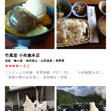
竹風堂 小布施本店
須坂・峰の原・信州高山・山田温泉｜長野県
4.1
ことりっぷ小布施・長野掲載（P17・25）。「小布施栗を主に」
「国産の栗のみを使い、添加物を一切使...