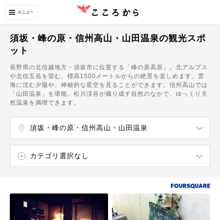
須坂・峰の原・信州高山・山田温泉の観光スポ
ット
長野県の北信越地方・須坂市に位置する「峰の原高原」。北アルプス
や北信五岳を望む、標高1500メートルからの絶景を楽しめます。雲
海に沈む夕陽や、神秘的な星空を見ることができます。信州高山では
「山田温泉」を堪能。松川渓谷が織り成す自然のなかで、ゆっくり天
然温泉を満喫できます。
須坂・峰の原・信州高山・山田温泉
長野
聖高原
須坂駅
北須坂駅
小布施駅
都住駅
カテゴリ選択なし
エンターテイメント
ショッピング
温泉・スパ
自然・名所
博物館・美術館
飲食店
カフェ・スイーツ