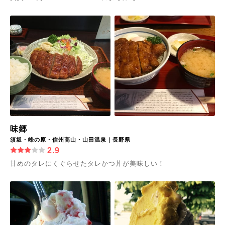
味郷
須坂・峰の原・信州高山・山田温泉｜長野県
2.9
甘めのタレにくぐらせたタレかつ丼が美味しい！