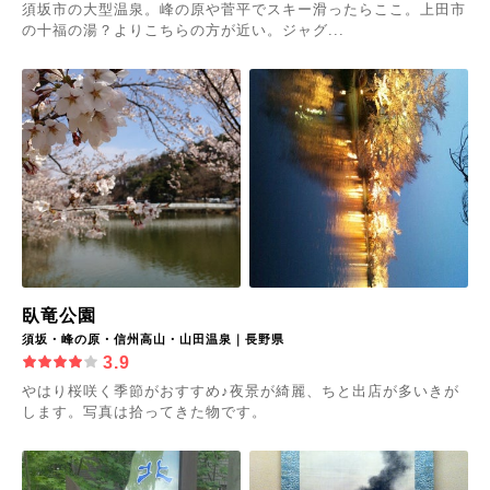
須坂市の大型温泉。峰の原や菅平でスキー滑ったらここ。上田市
の十福の湯？よりこちらの方が近い。ジャグ...
臥竜公園
須坂・峰の原・信州高山・山田温泉｜長野県
3.9
やはり桜咲く季節がおすすめ♪夜景が綺麗、ちと出店が多いきが
します。写真は拾ってきた物です。