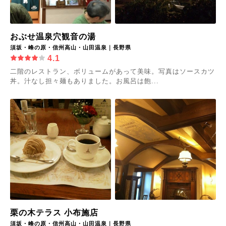
おぶせ温泉穴観音の湯
須坂・峰の原・信州高山・山田温泉｜長野県
4.1
二階のレストラン、ボリュームがあって美味。写真はソースカツ
丼。汁なし担々麺もありました。お風呂は飽...
栗の木テラス 小布施店
須坂・峰の原・信州高山・山田温泉｜長野県