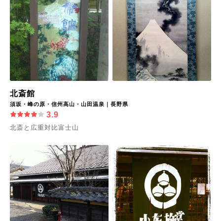
北斎館
須坂・峰の原・信州高山・山田温泉｜長野県
3.9
北斎と広重対比富士山