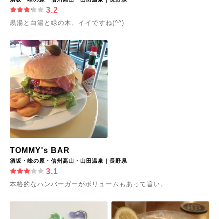
3.2
黒湯と白湯と緑の木、イイですね(^^)
TOMMY's BAR
須坂・峰の原・信州高山・山田温泉｜長野県
3.1
本格的なハンバーガーがボリュームもあって旨い。