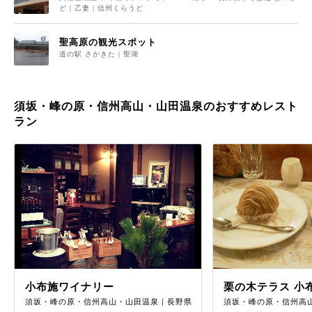
ど｜乙妻｜信州くらうど
聖高原の観光スポット
道の駅 さかきた｜聖湖
須坂・峰の原・信州高山・山田温泉のおすすめレスト
ラン
小布施ワイナリー
栗の木テラス 小
須坂・峰の原・信州高山・山田温泉｜長野県
須坂・峰の原・信州高