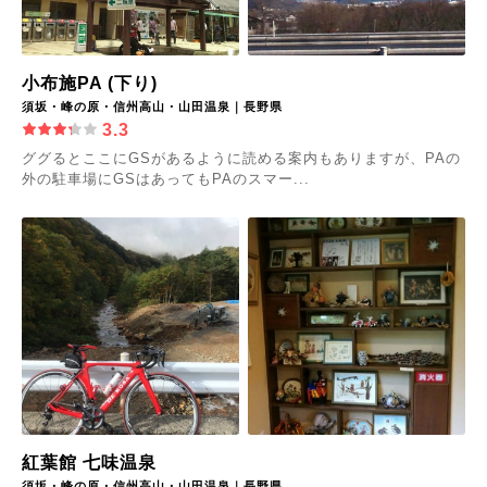
小布施PA (下り)
須坂・峰の原・信州高山・山田温泉｜長野県
3.3
ググるとここにGSがあるように読める案内もありますが、PAの
外の駐車場にGSはあってもPAのスマー...
紅葉館 七味温泉
須坂・峰の原・信州高山・山田温泉｜長野県