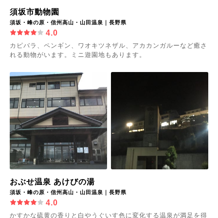
須坂市動物園
須坂・峰の原・信州高山・山田温泉｜長野県
4.0
カピバラ、ペンギン、ワオキツネザル、アカカンガルーなど癒さ
れる動物がいます。ミニ遊園地もあります。
おぶせ温泉 あけびの湯
須坂・峰の原・信州高山・山田温泉｜長野県
4.0
かすかな硫黄の香りと白やうぐいす色に変化する温泉が満足を得