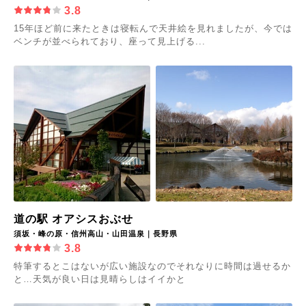
3.8
15年ほど前に来たときは寝転んで天井絵を見れましたが、今では
ベンチが並べられており、座って見上げる...
道の駅 オアシスおぶせ
須坂・峰の原・信州高山・山田温泉｜長野県
3.8
特筆するとこはないが広い施設なのでそれなりに時間は過せるか
と…天気が良い日は見晴らしはイイかと