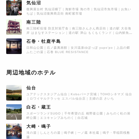
気仙沼
復興屋台村 気仙沼横丁
海鮮市場 海の市
気仙沼市魚市場
お魚い
ちば
気仙沼復興商店街 南町紫市場
南三陸
南三陸町役場 防災対策庁舎
南三陸さんさん商店街
道の駅 大谷海
岸 はまなすステーション
道の駅 津山 もくもくランド
山内鮮魚店
商工団地店
石巻・牡鹿半島
日和山公園
石ノ森萬画館
女川温泉ゆぽっぽ yupo'po
上品の郷
ふたごの湯
石巻 BLUE RESISTANCE
周辺地域のホテル
仙台
ユアテックスタジアム仙台
Koboパーク宮城
TOHOシネマズ 仙台
ロワイヤルテラッセ エスパル仙台店
主婦の店 さいち
白石・蔵王
スポーツランドSUGO
千年希望の丘 相野釜公園
みちのく杜の湖
畔公園
エコキャンプみちのく
白石城
大崎・鳴子
滝の湯
しんとろの湯
鳴子峡
一ノ蔵 本社蔵
鳴子・早稲田桟敷
湯