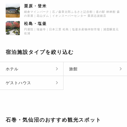
栗原・登米
細倉マインパーク
石ノ森章太郎ふるさと記念館
道の駅 林林館 森
の茶屋
花山ダム
イオンスーパーセンター 栗原志波姫店
松島・塩釜
円通院
瑞巌寺
日本三景 松島
塩釜水産物仲卸市場
浦霞醸造元
佐浦
宿泊施設タイプを絞り込む
ホテル
旅館
ゲストハウス
石巻・気仙沼のおすすめ観光スポット