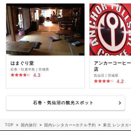
はまぐり堂
アンカーコーヒー
店
石巻・牡鹿半島
|
宮城県
4.3
気仙沼
|
宮城県
4.2
石巻・気仙沼の観光スポット
TOP
国内旅行
国内レンタカー+ホテル予約
東北 レンタカ