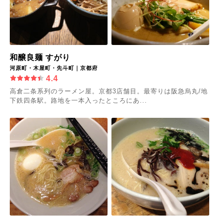
和醸良麺 すがり
河原町・木屋町・先斗町｜京都府
4.4
高倉二条系列のラーメン屋。京都3店舗目。最寄りは阪急烏丸/地
下鉄四条駅。路地を一本入ったところにあ...