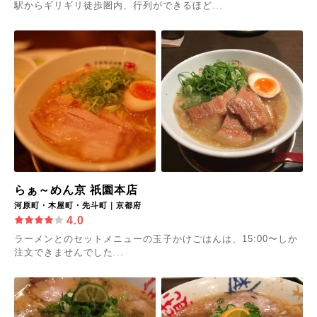
駅からギリギリ徒歩圏内、行列ができるほど...
らぁ～めん京 祇園本店
河原町・木屋町・先斗町｜京都府
4.0
ラーメンとのセットメニューの玉子かけごはんは、15:00〜しか
注文できませんでした...