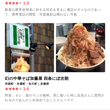
3.9
数度の携帯使用者に対する対応を見るに通話がダメなのであっ
て、携帯電話の閲覧・写真撮影は構わない可能...
幻の中華そば加藤屋 四条にぼ次朗
河原町・木屋町・先斗町｜京都府
3.8
野菜、タレ、脂のマシが無料。席に着いた時に店員さんに質問さ
れるのであらかじめ決めておくとスムーズで...