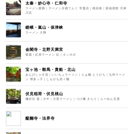
太秦・妙心寺・仁和寺
ラーメン親爺｜ラーメン京都てんぐ 常盤店｜桃花春｜新福菜館 天神
川店
嵯峨・嵐山・保津峡
ラーメン 大輝
金閣寺・北野天満宮
紫蔵｜紅茶ラーメン 紅｜タンポポ
宝ヶ池・鞍馬・貴船・北山
あんびしゃす花｜いいちょラーメン｜らぁ麺 とうひち｜九州ラーメ
ン 博多っ子｜しもがも担々麺
伏見稲荷・伏見桃山
麺好坊 蓮｜大中｜大黒ラーメン｜つけ麺 きらり｜らーめん玄屋
醍醐寺・法界寺