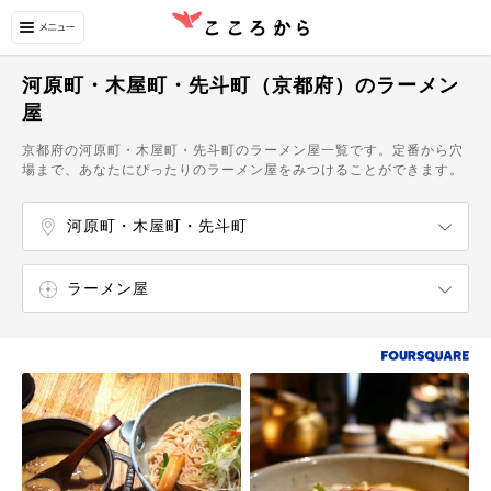
河原町・木屋町・先斗町（京都府）のラーメン
屋
京都府の河原町・木屋町・先斗町のラーメン屋一覧です。定番から穴
場まで、あなたにぴったりのラーメン屋をみつけることができます。
河原町・木屋町・先斗町
京都駅周辺
御所周辺
壬生・二条城
祇園・清水寺・東山
下鴨神社・北白川・銀閣寺
一乗寺・修学院
西院・桂
太秦・妙心寺・仁和寺
嵯峨・嵐山・保津峡
金閣寺・北野天満宮
宝ヶ池・鞍馬・貴船・北山
伏見稲荷・伏見桃山
山科
上鳥羽
ラーメン屋
寿司屋
うどん・そば屋
中華料理店
イタリア料理店
フランス料理店
タイ料理店
和食店
カフェ
スイーツ・甘味処