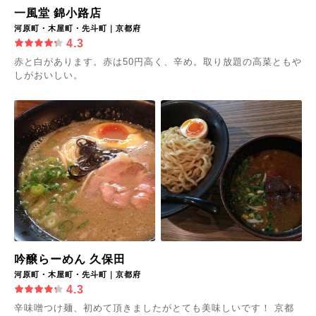
一風堂 錦小路店
河原町・木屋町・先斗町｜京都府
4.3
赤と白があります。赤は50円高く、辛め。取り放題の高菜ともや
しがおいしい。
吟醸らーめん 久保田
河原町・木屋町・先斗町｜京都府
4.3
辛味噌つけ麺、初めて頂きましたがとても美味しいです！ 京都