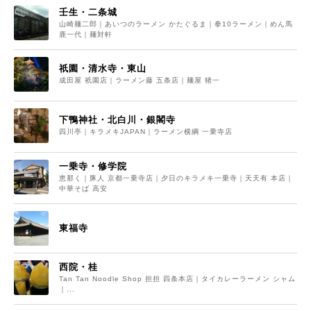
壬生・二条城
山崎麺二郎｜あいつのラーメン かたぐるま｜拳10ラーメン｜めん馬
鹿一代｜麺対軒
祇園・清水寺・東山
成田屋 祇園店｜ラーメン藤 五条店｜麺屋 猪一
下鴨神社・北白川・銀閣寺
四川亭｜キラメキJAPAN｜ラーメン横綱 一乗寺店
一乗寺・修学院
恵那く｜豚人 京都一乗寺店｜夕日のキラメキ一乗寺｜天天有 本店｜
中華そば 高安
東福寺
西院・桂
Tan Tan Noodle Shop 担担 四条本店｜タイカレーラーメン シャム
｜...