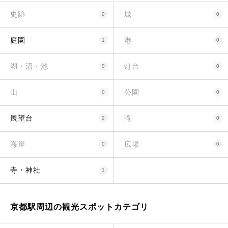
史跡
城
0
0
庭園
港
1
0
湖・沼・池
灯台
0
0
山
公園
0
0
展望台
滝
2
0
海岸
広場
0
0
寺・神社
1
京都駅周辺の観光スポットカテゴリ