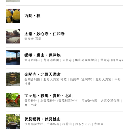
西院・桂
太秦・妙心寺・仁和寺
龍安寺 石庭
嵯峨・嵐山・保津峡
大河内山荘｜曹源池庭園｜天龍寺｜亀山公園展望台｜華厳寺 (鈴虫寺)
金閣寺・北野天満宮
金閣舎利殿｜北野天満宮 梅苑｜鹿苑寺 (金閣寺)｜北野天満宮｜平野
神社
宝ヶ池・鞍馬・貴船・北山
貴船神社｜上賀茂神社 (賀茂別雷神社)｜宝が池公園｜大宮交通公園｜
魔王の滝
伏見稲荷・伏見桃山
伏見稲荷大社｜千本鳥居｜稲荷山｜おもかる石｜寺田屋