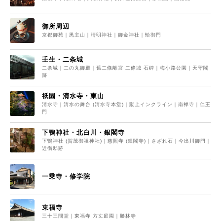
御所周辺
京都御苑｜黒主山｜晴明神社｜御金神社｜蛤御門
壬生・二条城
二条城｜二の丸御殿｜舊二條離宮 二條城 石碑｜梅小路公園｜天守閣
跡
祇園・清水寺・東山
清水寺｜清水の舞台 (清水寺本堂)｜蹴上インクライン｜南禅寺｜仁王
門
下鴨神社・北白川・銀閣寺
下鴨神社 (賀茂御祖神社)｜慈照寺 (銀閣寺)｜さざれ石｜今出川御門｜
近衛邸跡
一乗寺・修学院
東福寺
三十三間堂｜東福寺 方丈庭園｜勝林寺