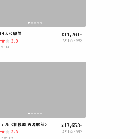
NN大和駅前
11,261
~
¥
3.9
2
名1泊 / 税込
神奈川県
テル〈相模原 古淵駅前〉
13,658
~
¥
3.8
2
名1泊 / 税込
|
神奈川県