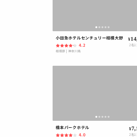
小田急ホテルセンチュリー相模大野
14
¥
4.2
2
名1
相模原
|
神奈川県
橋本パークホテル
7,
¥
4.0
2
名1