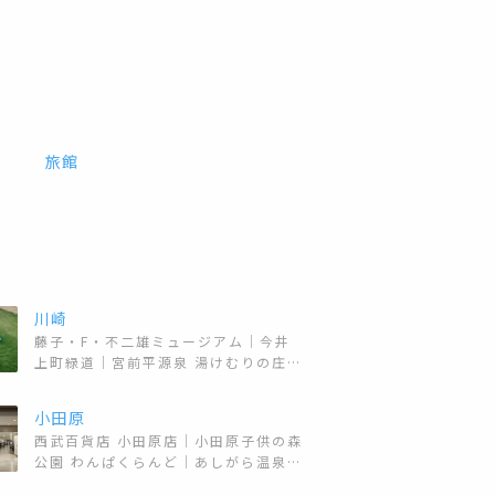
旅館
川崎
藤子・F・不二雄ミュージアム
今井
上町緑道
宮前平源泉 湯けむりの庄
宿河原駅 ドラえもん像
川崎市立 日
本民家園
小田原
西武百貨店 小田原店
小田原子供の森
公園 わんぱくらんど
あしがら温泉
おんり～ゆ～
小田原城
TOHOシネ