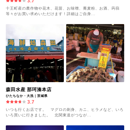
3.7
十王町産の農作物や花木、花苗、お味噌、蕎麦粉、お酒、蒟蒻
等々がお買い求めいただけます！詳細はご自身...
森田水産 那珂湊本店
ひたちなか・大洗｜茨城県
3.7
いつも行くお店です。 マグロの刺身、カニ、ヒラメなど、いろ
いろ買いに行きました。 北関東道がつなが...