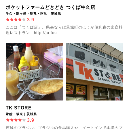
ポケットファームどきどき つくば牛久店
牛久・龍ヶ崎・稲敷・阿見｜茨城県
3.9
ここは「つくば店」。県央ならば茨城町のほうが便利森の家庭料
理レストラン http://ja.fou...
TK STORE
常総・坂東｜茨城県
3.9
茨城のブラジル。ブラジルの食品購入や、イートインで本場のブ