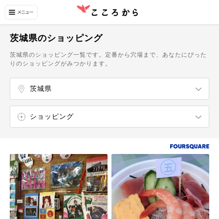
茨城県のショッピング
茨城県のショッピング一覧です。定番から穴場まで、あなたにぴった
りのショッピングがみつかります。
茨城県
栃木県
群馬県
埼玉県
千葉県
東京都
神奈川県
水戸・笠間
大洗・ひたちなか
つくば・土浦・取手
鹿嶋・神栖・潮来・北浦
日立・北茨城・奥久慈
古河・結城・筑西・常総
ショッピング
エンターテイメント
温泉・スパ
自然・名所
博物館・美術館
飲食店
カフェ・スイーツ
デパート
市場・直売所
アウトレットモール
ショッピングモール