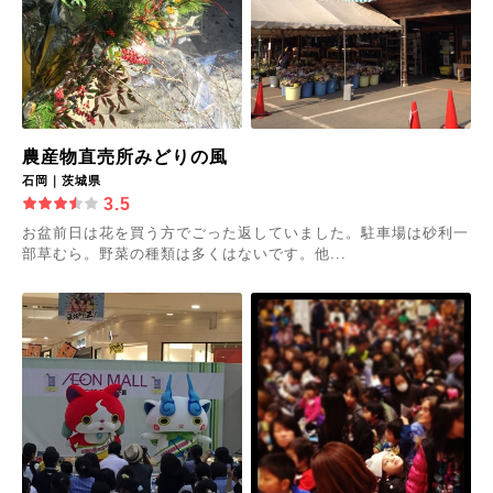
農産物直売所みどりの風
石岡｜茨城県
3.5
お盆前日は花を買う方でごった返していました。駐車場は砂利一
部草むら。野菜の種類は多くはないです。他...