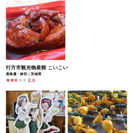
行方市観光物産館 こいこい
鹿島灘・鉾田｜茨城県
2.6