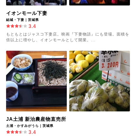
イオンモール下妻
結城・下妻｜茨城県
3.4
もともとはジャスコ下妻店。映画『下妻物語』にも登場。面積を
倍以上に増やし、イオンモールとして開業。...
JA土浦 新治農産物直売所
土浦・かすみがうら｜茨城県
3.4