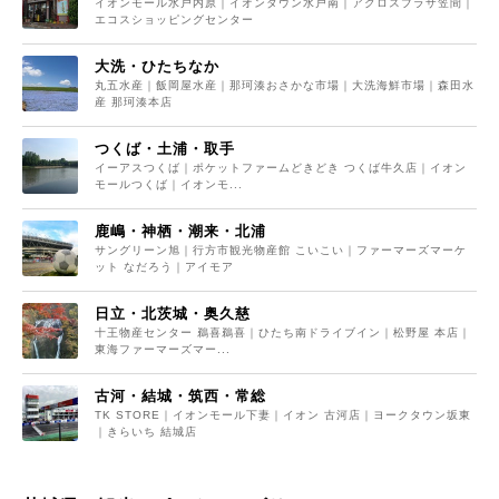
イオンモール水戸内原｜イオンタウン水戸南｜アクロスプラザ笠間｜
エコスショッピングセンター
大洗・ひたちなか
丸五水産｜飯岡屋水産｜那珂湊おさかな市場｜大洗海鮮市場｜森田水
産 那珂湊本店
つくば・土浦・取手
イーアスつくば｜ポケットファームどきどき つくば牛久店｜イオン
モールつくば｜イオンモ...
鹿嶋・神栖・潮来・北浦
サングリーン旭｜行方市観光物産館 こいこい｜ファーマーズマーケ
ット なだろう｜アイモア
日立・北茨城・奥久慈
十王物産センター 鵜喜鵜喜｜ひたち南ドライブイン｜松野屋 本店｜
東海ファーマーズマー...
古河・結城・筑西・常総
TK STORE｜イオンモール下妻｜イオン 古河店｜ヨークタウン坂東
｜きらいち 結城店