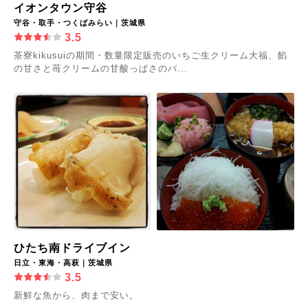
イオンタウン守谷
守谷・取手・つくばみらい｜茨城県
3.5
茶寮kikusuiの期間・数量限定販売のいちご生クリーム大福、餡
の甘さと苺クリームの甘酸っぱさのバ...
ひたち南ドライブイン
日立・東海・高萩｜茨城県
3.5
新鮮な魚から、肉まで安い。