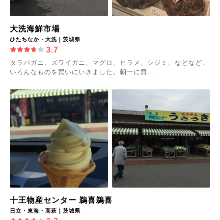
大洗海鮮市場
ひたちなか・大洗｜茨城県
3.7
タラバガニ、ズワイガニ、マグロ、ヒラメ、シジミ、などなど、
いろんなものを買いにいきました。朝一に買...
十王物産センター 鵜喜鵜喜
日立・東海・高萩｜茨城県