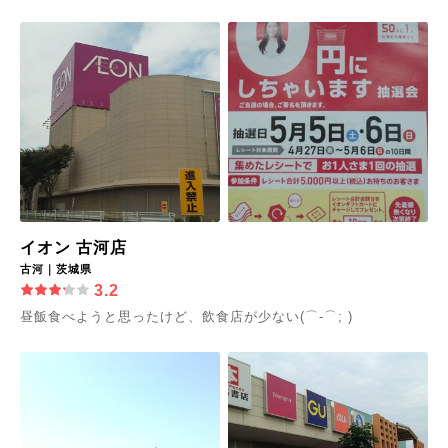
イオン 古河店
古河｜茨城県
3.2
昼飯食べようと思ったけど、飲食店が少ない(⌒-⌒; )