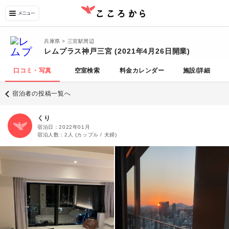
兵庫県 > 三宮駅周辺
レムプラス神戸三宮 (2021年4月26日開業)
口コミ・写真
空室検索
料金カレンダー
施設/詳細
宿泊者の投稿一覧へ
くり
宿泊日：
2022年01月
宿泊人数：
2人
(
カップル / 夫婦
)