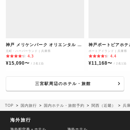
神戸 メリケンパーク オリエンタル ホ
神戸ポートピアホテ
テル
元町・ハーバーランド
|
兵庫県
ポートアイランド
|
兵庫県
4.3
4.4
¥
15,090
〜
¥
11,168
〜
/ 2名1泊
/ 2名1泊
三宮駅周辺のホテル・旅館
TOP
国内旅行
国内ホテル・旅館予約
関西（近畿）
兵
海外旅行
海外航空券＋ホテル
海外ホテル