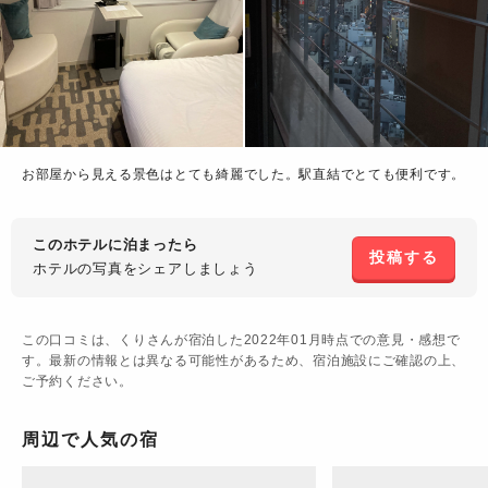
お部屋から見える景色はとても綺麗でした。駅直結でとても便利です。
このホテルに泊まったら
投稿する
ホテルの写真を
シェアしましょう
この口コミは、
くり
さんが宿泊した
2022年01月
時点での意見・感想で
す。最新の情報とは異なる可能性があるため、宿泊施設にご確認の上、
ご予約ください。
周辺で人気の宿