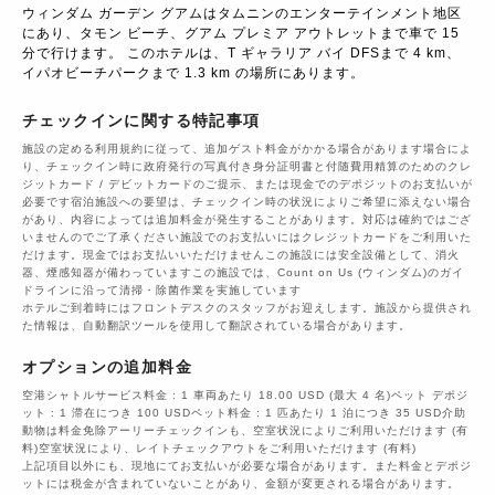
ウィンダム ガーデン グアムはタムニンのエンターテインメント地区
にあり、タモン ビーチ、グアム プレミア アウトレットまで車で 15 
分で行けます。 このホテルは、T ギャラリア バイ DFSまで 4 km、
イパオビーチパークまで 1.3 km の場所にあります。
チェックインに関する特記事項
施設の定める利用規約に従って、追加ゲスト料金がかかる場合があります場合によ
り、チェックイン時に政府発行の写真付き身分証明書と付随費用精算のためのクレ
ジットカード / デビットカードのご提示、または現金でのデポジットのお支払いが
必要です宿泊施設への要望は、チェックイン時の状況によりご希望に添えない場合
があり、内容によっては追加料金が発生することがあります。対応は確約ではござ
いませんのでご了承ください施設でのお支払いにはクレジットカードをご利用いた
だけます。現金ではお支払いいただけませんこの施設には安全設備として、消火
器、煙感知器が備わっていますこの施設では、Count on Us (ウィンダム)のガイ
ドラインに沿って清掃・除菌作業を実施しています
ホテルご到着時にはフロントデスクのスタッフがお迎えします。施設から提供され
た情報は、自動翻訳ツールを使用して翻訳されている場合があります。
オプションの追加料金
空港シャトルサービス料金 : 1 車両あたり 18.00 USD (最大 4 名)ペット デポジ
ット : 1 滞在につき 100 USDペット料金 : 1 匹あたり 1 泊につき 35 USD介助
動物は料金免除アーリーチェックインも、空室状況によりご利用いただけます (有
料)空室状況により、レイトチェックアウトをご利用いただけます (有料)
上記項目以外にも、現地にてお支払いが必要な場合があります。また料金とデポジ
ットには税金が含まれていないことがあり、金額が変更される場合があります。