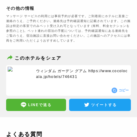
その他の情報
マッサージ サービスの利用には事前予約が必要です。ご到着前にホテルに直接ご
連絡のうえ、ご予約ください。連絡先は予約確認通知に記載されています。この施
設は特定の客室でのみペット受け入れ可となっています (有料、料金セクションを
参照のこと)。ペット連れの宿泊の手配については、予約確認通知にある連絡先を
ご覧のうえ、宿泊施設に直接お問い合わせください。この施設へのアクセスには車
両をご利用いただくようおすすめしています。
このホテルをシェア
ウィンダム ガーデン グアム
https://www.cocoloc
ala.jp/hotels/746431
コピー
LINEで送る
ツイートする
よくある質問