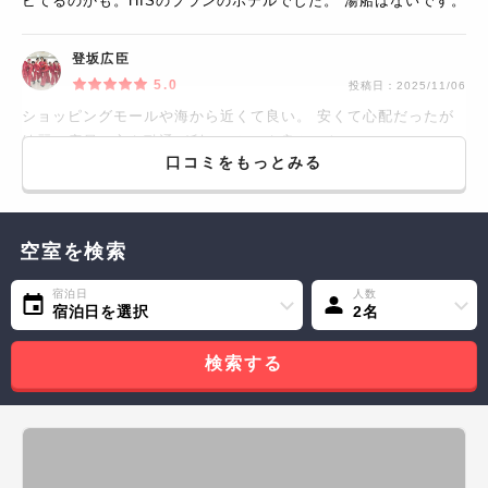
ビてるのかも。HISのプランのホテルでした。 湯船はないです。
登坂広臣
5.0
投稿日：
2025/11/06
ショッピングモールや海から近くて良い。 安くて心配だったが
綺麗で店員の方も融通が利いてとても良かった。
口コミをもっとみる
空室を検索
宿泊日
人数
宿泊日を選択
2名
検索する