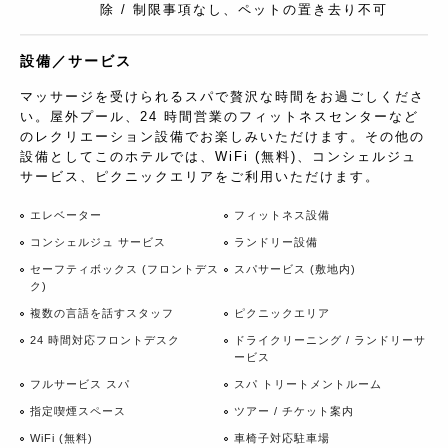
除 / 制限事項なし、ペットの置き去り不可
設備／サービス
マッサージを受けられるスパで贅沢な時間をお過ごしくださ
い。屋外プール、24 時間営業のフィットネスセンターなど
のレクリエーション設備でお楽しみいただけます。その他の
設備としてこのホテルでは、WiFi (無料)、コンシェルジュ
サービス、ピクニックエリアをご利用いただけます。
エレベーター
フィットネス設備
コンシェルジュ サービス
ランドリー設備
セーフティボックス (フロントデス
スパサービス (敷地内)
ク)
複数の言語を話すスタッフ
ピクニックエリア
24 時間対応フロントデスク
ドライクリーニング / ランドリーサ
ービス
フルサービス スパ
スパ トリートメントルーム
指定喫煙スペース
ツアー / チケット案内
WiFi (無料)
車椅子対応駐車場