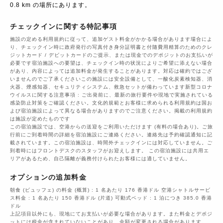
0.8 km の場所にあります。
チェックインに関する特記事項
施設の定める利用規約に従って、追加ゲスト料金がかかる場合があります場合によ
り、チェックイン時に政府発行の写真付き身分証明書と付随費用精算のためのクレ
ジットカード / デビットカードのご提示、または現金でのデポジットのお支払いが
必要です宿泊施設への要望は、チェックイン時の状況によりご希望に添えない場合
があり、内容によっては追加料金が発生することがあります。対応は確約ではござ
いませんのでご了承くださいこの施設には安全設備として、一酸化炭素検知器、消
火器、煙感知器、セキュリティシステム、救急セットが備わっています新型コロナ
ウイルスに関する注意事項 : ご出発前に、最新の旅行要件や現地で実施されている
感染防止対策をご確認ください。文化的規範とお客様に求められる利用規約は国お
よび宿泊施設によって異なる場合がありますのでご注意ください。掲載の利用規約
は施設が定めたものです
この宿泊施設では、空港からの送迎をご利用いただけます (有料の場合あり)。ご旅
行前にご到着時間の詳細を宿泊施設にご連絡ください。連絡先は予約確認通知に記
載されています。この宿泊施設は、時間外チェックインには対応していません。ご
到着時にはフロントデスクのスタッフがお迎えします。 この宿泊施設には共用エ
リアがあるため、自己隔離が義務付けられたお客様には適していません。
オプションの追加料金
朝食 (ビュッフェ) の料金 (概算) : 1 名あたり 176 香港ドル 空港シャトルサービ
ス料金 : 1 名あたり 150 香港ドル (片道) 可動式ベッド : 1 泊につき 385.0 香港
ドル
上記項目以外にも、現地にてお支払いが必要な場合があります。また料金とデポジ
ットには税金が含まれていないことがあり、金額が変更される場合があります。