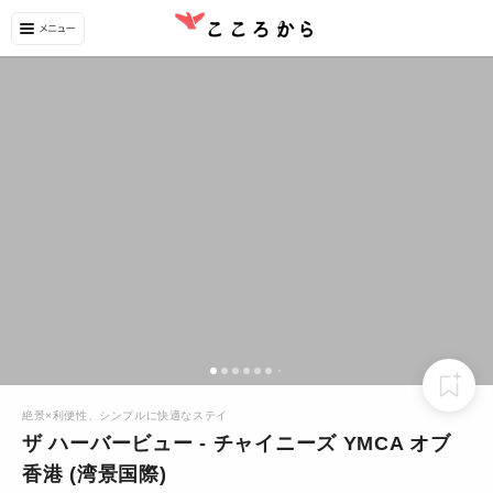
絶景×利便性、シンプルに快適なステイ
ザ ハーバービュー - チャイニーズ YMCA オブ
香港 (湾景国際)