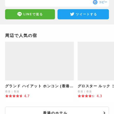
コピー
LINEで送る
ツイートする
周辺で人気の宿
グランド ハイアット ホンコン (香港君
グロスター ルック コ
悦酒店)
六國酒店)
香港
|
香港
香港
|
香港
4.7
4.3
香港のホテル