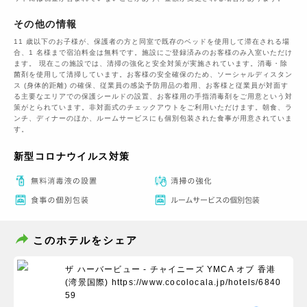
その他の情報
11 歳以下のお子様が、保護者の方と同室で既存のベッドを使用して滞在される場
合、1 名様まで宿泊料金は無料です。施設にご登録済みのお客様のみ入室いただけ
ます。 現在この施設では、清掃の強化と安全対策が実施されています。消毒・除
菌剤を使用して清掃しています。お客様の安全確保のため、ソーシャルディスタン
ス (身体的距離) の確保、従業員の感染予防用品の着用、お客様と従業員が対面す
る主要なエリアでの保護シールドの設置、お客様用の手指消毒剤をご用意という対
策がとられています。非対面式のチェックアウトをご利用いただけます。朝食、ラ
ンチ、ディナーのほか、ルームサービスにも個別包装された食事が用意されていま
す。
新型コロナウイルス対策
このホテルをシェア
ザ ハーバービュー - チャイニーズ YMCA オブ 香港
(湾景国際)
https://www.cocolocala.jp/hotels/6840
59