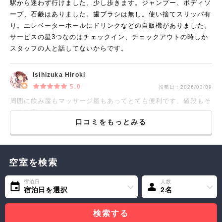
駅から迷わず行けました。少し歩きます。ジャンプー、ボディソ
ープ、石鹸はありました。歯ブラシは無し。使い捨てスリッパ有
り。エレベーターホールにドリンクなどの自販機がありました。
サービスの星3つなのはチェックイン、チェックアウトの時しか
スタッフの人と話してないからです。
Isihizuka Hiroki
5.0
投稿日：
2026/03/09
周囲に飲み屋もマッサージ屋もあってとても便利です。値段もそ
こまで高くなくてよかったです。
口コミをもっとみる
空室を検索
宿泊日
人数
宿泊日を選択
2名
検索する