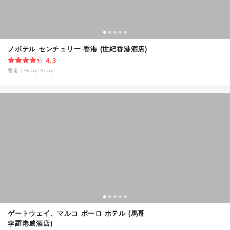
ノボテル センチュリー 香港 (世紀香港酒店)
4.3
香港
｜
Hong Kong
ゲートウェイ、マルコ ポーロ ホテル (馬哥
孛羅港威酒店)