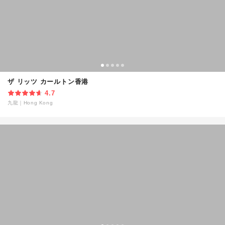
ザ リッツ カールトン香港
4.7
九龍
｜
Hong Kong