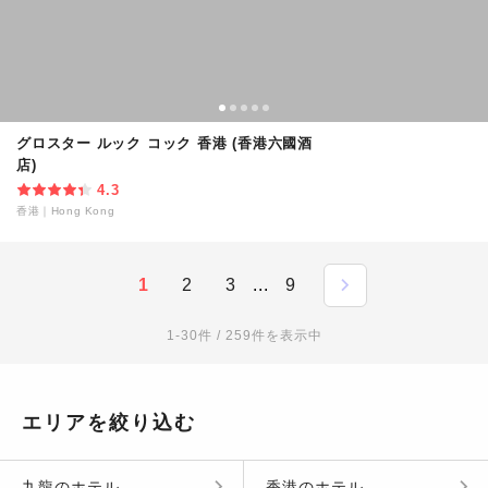
グロスター ルック コック 香港 (香港六國酒
店)
4.3
香港
｜
Hong Kong
1
2
3
...
9
1-30件 / 259件を表示中
エリアを絞り込む
九龍
の
ホテル
香港
の
ホテル