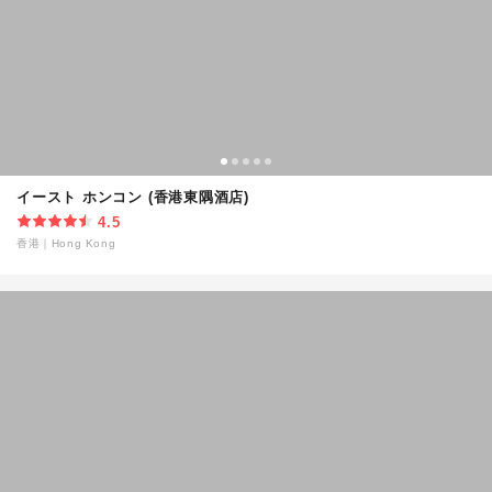
イースト ホンコン (香港東隅酒店)
4.5
香港
｜
Hong Kong