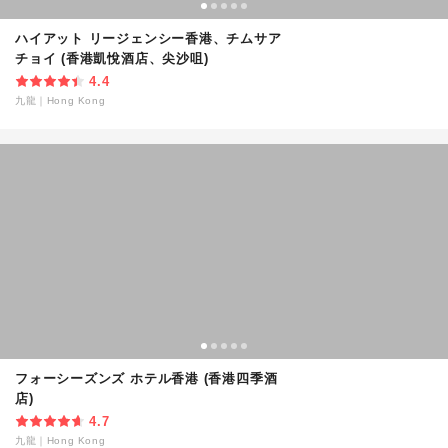
ハイアット リージェンシー香港、チムサア
チョイ (香港凱悅酒店、尖沙咀)
4.4
九龍
｜
Hong Kong
フォーシーズンズ ホテル香港 (香港四季酒
店)
4.7
九龍
｜
Hong Kong