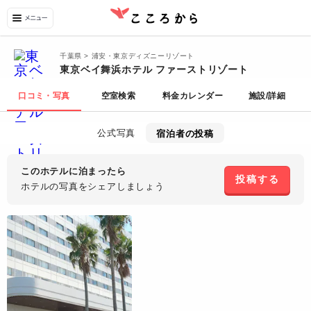
千葉県 > 浦安・東京ディズニーリゾート
東京ベイ舞浜ホテル ファーストリゾート
口コミ・写真
空室検索
料金カレンダー
施設/詳細
公式写真
宿泊者の投稿
このホテルに泊まったら
投稿する
ホテルの写真を
シェアしましょう