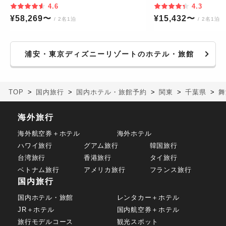
4.6
4.3
¥
58,269
〜
¥
15,432
〜
/ 2名1泊
/ 2名1泊
浦安・東京ディズニーリゾートのホテル・旅館
TOP
国内旅行
国内ホテル・旅館予約
関東
千葉県
舞
海外旅行
海外航空券＋ホテル
海外ホテル
ハワイ旅行
グアム旅行
韓国旅行
台湾旅行
香港旅行
タイ旅行
ベトナム旅行
アメリカ旅行
フランス旅行
国内旅行
国内ホテル・旅館
レンタカー＋ホテル
JR＋ホテル
国内航空券＋ホテル
旅行モデルコース
観光スポット