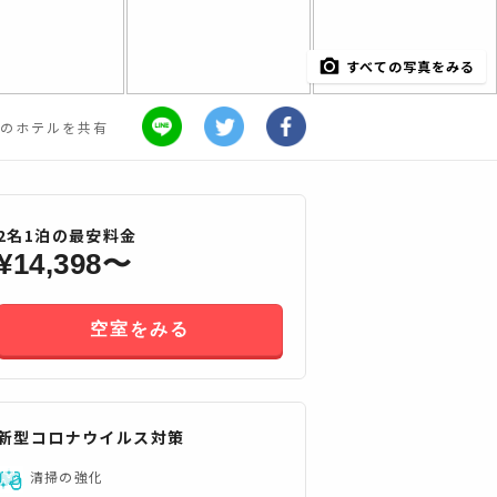
すべての写真をみる
のホテルを共有
2
名
1
泊の最安料金
¥
14,398
〜
空室をみる
すべてみる
新型コロナウイルス対策
清掃の強化