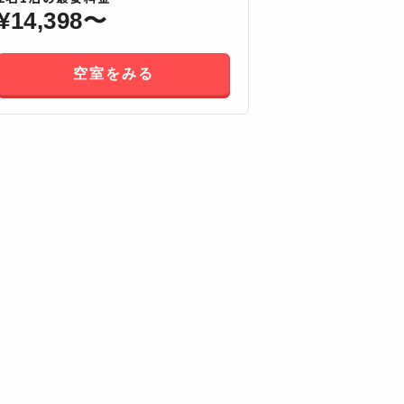
¥
14,398
〜
空室をみる