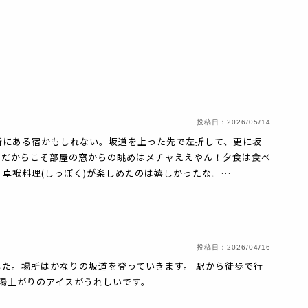
投稿日：
2026/05/14
所にある宿かもしれない。坂道を上った先で左折して、更に坂
。だからこそ部屋の窓からの眺めはメチャええやん！夕食は食べ
卓袱料理(しっぽく)が楽しめたのは嬉しかったな。…
投稿日：
2026/04/16
た。場所はかなりの坂道を登っていきます。 駅から徒歩で行
 湯上がりのアイスがうれしいです。