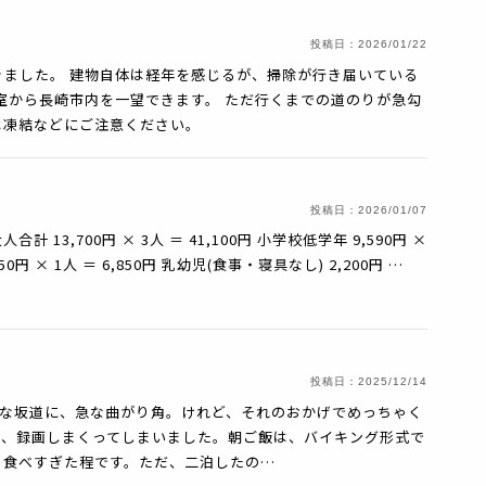
投稿日：
2026/01/22
ました。 建物自体は経年を感じるが、掃除が行き届いている
室から長崎市内を一望できます。 ただ行くまでの道のりが急勾
は凍結などにご注意ください。
投稿日：
2026/01/07
人合計 13,700円 × 3人 ＝ 41,100円 小学校低学年 9,590円 ×
50円 × 1人 ＝ 6,850円 乳幼児(食事・寝具なし) 2,200円 …
投稿日：
2025/12/14
す。急な坂道に、急な曲がり角。けれど、それのおかげでめっちゃく
ぎて、録画しまくってしまいました。朝ご飯は、バイキング形式で
、食べすぎた程です。ただ、二泊したの…