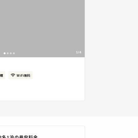
1/4
煙
WiFi無料
2
名
1
泊の最安料金