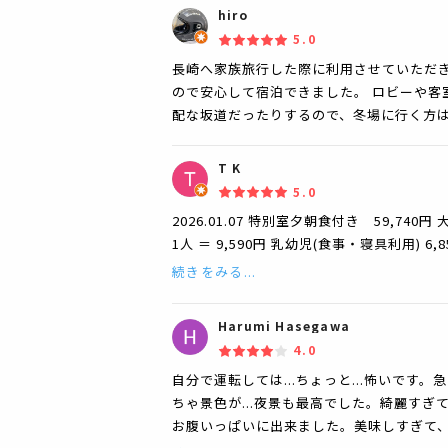
hiro
5.0
長崎へ家族旅行した際に利用させていただき
ので安心して宿泊できました。 ロビーや客
配な坂道だったりするので、冬場に行く方
T K
5.0
2026.01.07 特別室夕朝食付き 59,740円 大
1人 ＝ 9,590円 乳幼児(食事・寝具利用) 6,8
続きをみる...
Harumi Hasegawa
4.0
自分で運転しては...ちょっと...怖いで
ちゃ景色が...夜景も最高でした。綺麗す
お腹いっぱいに出来ました。美味しすぎて