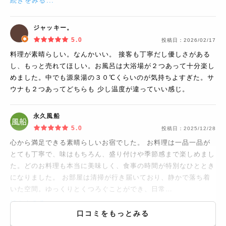
続きをみる...
ジャッキー。
5.0
投稿日：
2026/02/17
料理が素晴らしい。なんかいい。 接客も丁寧だし優しさがある
し、もっと売れてほしい。お風呂は大浴場が２つあって十分楽し
めました。中でも源泉湯の３０℃くらいのが気持ちよすぎた。サ
ウナも２つあってどちらも 少し温度が違っていい感じ。
永久風船
5.0
投稿日：
2025/12/28
心から満足できる素晴らしいお宿でした。 お料理は一品一品が
とても丁寧で、味はもちろん、盛り付けや季節感まで楽しめまし
た。どのお料理も本当に美味しく、食事の時間が特別なひととき
になりました。 お部屋は清掃が行き届いており、静かで落ち着
いた空間。ゆっくりとくつろぐことができ、日常…
続きをみる...
口コミをもっとみる