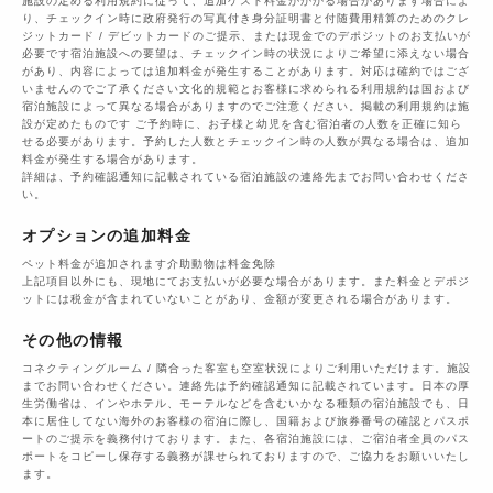
施設の定める利用規約に従って、追加ゲスト料金がかかる場合があります場合によ
り、チェックイン時に政府発行の写真付き身分証明書と付随費用精算のためのクレ
ジットカード / デビットカードのご提示、または現金でのデポジットのお支払いが
必要です宿泊施設への要望は、チェックイン時の状況によりご希望に添えない場合
があり、内容によっては追加料金が発生することがあります。対応は確約ではござ
いませんのでご了承ください文化的規範とお客様に求められる利用規約は国および
宿泊施設によって異なる場合がありますのでご注意ください。掲載の利用規約は施
設が定めたものです ご予約時に、お子様と幼児を含む宿泊者の人数を正確に知ら
せる必要があります。予約した人数とチェックイン時の人数が異なる場合は、追加
料金が発生する場合があります。
詳細は、予約確認通知に記載されている宿泊施設の連絡先までお問い合わせくださ
い。
オプションの追加料金
ペット料金が追加されます介助動物は料金免除
上記項目以外にも、現地にてお支払いが必要な場合があります。また料金とデポジ
ットには税金が含まれていないことがあり、金額が変更される場合があります。
その他の情報
コネクティングルーム / 隣合った客室も空室状況によりご利用いただけます。施設
までお問い合わせください。連絡先は予約確認通知に記載されています。日本の厚
生労働省は、インやホテル、モーテルなどを含むいかなる種類の宿泊施設でも、日
本に​居住してない海外のお客様の宿泊に際し、国籍および旅券番号の確認とパスポ
ートのご提示を義務付け​ております。また、各宿泊施設には、ご宿泊者全員のパス
ポートをコピーし保存する義務が課せられておりますの​で、ご協力をお願いいたし
ます。