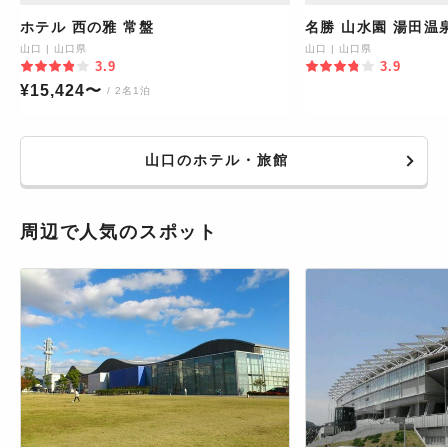
ホテル 西の雅 常盤
名勝 山水園 湯田温
山口
|
山口県
山口
|
山口県
3.9
3.9
¥
15,424
〜
/ 2名1泊
山口のホテル・旅館
周辺で人気のスポット