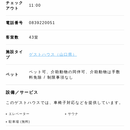
チェック
11:00
アウト
電話番号
0839220051
客室数
43
室
施設タイ
ゲストハウス
（
山口県
）
プ
ペット可、介助動物の同伴可、介助動物は手数
ペット
料免除 / 制限事項なし
設備／サービス
このゲストハウスでは、車椅子対応などを提供しています。
エレベーター
サウナ
駐車場 (無料)