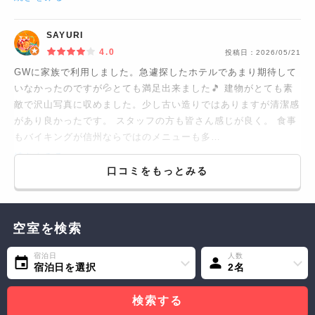
SAYURI
4.0
投稿日：
2026/05/21
GWに家族で利用しました。急遽探したホテルであまり期待して
いなかったのですが💦とても満足出来ました🎵 建物がとても素
敵で沢山写真に収めました。少し古い造りではありますが清潔感
があり良かったです。 スタッフの方も皆さん感じが良く。 食事
もバイキングが信州ならではのメニューも多…
続きをみる...
口コミをもっとみる
空室を検索
宿泊日
人数
宿泊日を選択
2名
検索する