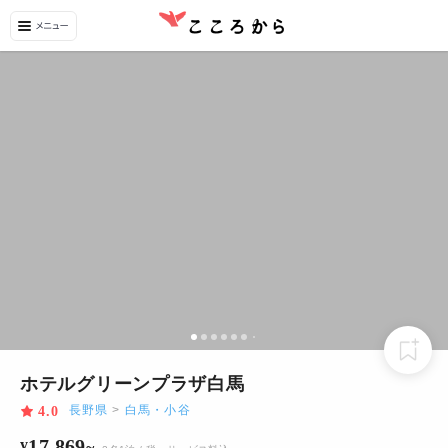
ホテルグリーンプラザ白馬
長野県
>
白馬・小谷
4.0
17,869
¥
~