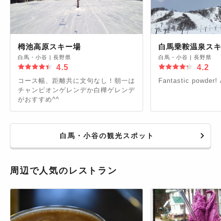
栂池高原スキー場
白馬乗鞍温泉ス
白馬・小谷
|
長野県
白馬・小谷
|
長野県
4.5
4.2
コース幅、距離共に文句なし！朝一は
Fantastic powder!
チャンピオンゲレンデか白樺ゲレンデ
がおすすめ^^
白馬・小谷の観光スポット
周辺で人気のレストラン