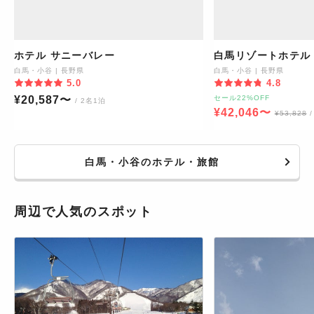
ホテル サニーバレー
白馬リゾートホテル 
白馬・小谷
|
長野県
白馬・小谷
|
長野県
5.0
4.8
¥
20,587
〜
セール22%OFF
/ 2名1泊
¥
42,046
〜
¥
53,828
白馬・小谷のホテル・旅館
周辺で人気のスポット