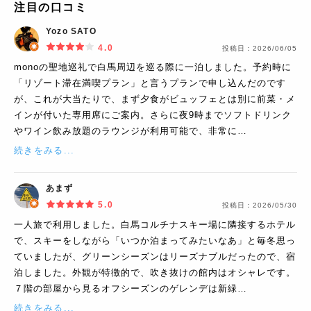
注目の口コミ
Yozo SATO
4.0
投稿日：
2026/06/05
monoの聖地巡礼で白馬周辺を巡る際に一泊しました。予約時に
「リゾート滞在満喫プラン」と言うプランで申し込んだのです
が、これが大当たりで、まず夕食がビュッフェとは別に前菜・メ
インが付いた専用席にご案内。さらに夜9時までソフトドリンク
やワイン飲み放題のラウンジが利用可能で、非常に…
続きをみる...
あまず
5.0
投稿日：
2026/05/30
一人旅で利用しました。白馬コルチナスキー場に隣接するホテル
で、スキーをしながら「いつか泊まってみたいなあ」と毎冬思っ
ていましたが、グリーンシーズンはリーズナブルだったので、宿
泊しました。外観が特徴的で、吹き抜けの館内はオシャレです。
７階の部屋から見るオフシーズンのゲレンデは新緑…
続きをみる...