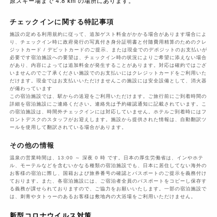
原スキー場まで 4.8 km の場所にあります。
チェックインに関する特記事項
施設の定める利用規約に従って、追加ゲスト料金がかかる場合があります場合によ
り、チェックイン時に政府発行の写真付き身分証明書と付随費用精算のためのクレ
ジットカード / デビットカードのご提示、または現金でのデポジットのお支払いが
必要です宿泊施設への要望は、チェックイン時の状況によりご希望に添えない場合
があり、内容によっては追加料金が発生することがあります。対応は確約ではござ
いませんのでご了承ください施設でのお支払いにはクレジットカードをご利用いた
だけます。現金ではお支払いいただけませんこの施設には安全設備として、消火器
が備わっています
この宿泊施設では、駅からの送迎をご利用いただけます。ご旅行前にご到着時間の
詳細を宿泊施設にご連絡ください。連絡先は予約確認通知に記載されています。こ
の宿泊施設は、時間外チェックインには対応していません。ホテルご到着時にはフ
ロントデスクのスタッフがお迎えします。施設から提供された情報は、自動翻訳ツ
ールを使用して翻訳されている場合があります。
その他の情報
温泉の営業時間は、13:00 ～ 深夜 0 時 です。日本の厚生労働省は、インやホテ
ル、モーテルなどを含むいかなる種類の宿泊施設でも、日本に​居住してない海外の
お客様の宿泊に際し、国籍および旅券番号の確認とパスポートのご提示を義務付け​
ております。また、各宿泊施設には、ご宿泊者全員のパスポートをコピーし保存す
る義務が課せられておりますの​で、ご協力をお願いいたします。一部の宿泊施設で
は、刺青やタトゥーのあるお客様は敷地内の大浴場をご利用いただけません。
新型コロナウイルス対策