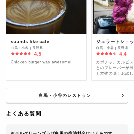
sounds like cafe
ジェラートショッ
白馬・小谷
|
長野県
白馬・小谷
|
長野県
4.5
4.4
Chicken burger was awesome!
カボチャ、カルピス
とのフレーバーが展
も本物の味！お試し
白馬・小谷のレストラン
よくある質問
ホテルグリーンプラザ白馬の宿泊料金はいくらです