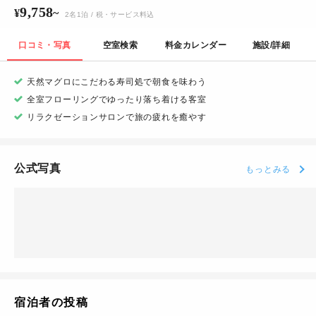
9,758
¥
~
2
名
1
泊
/ 税・サービス料込
口コミ・写真
空室検索
料金カレンダー
施設/詳細
天然マグロにこだわる寿司処で朝食を味わう
全室フローリングでゆったり落ち着ける客室
リラクゼーションサロンで旅の疲れを癒やす
公式写真
もっとみる
宿泊者の投稿