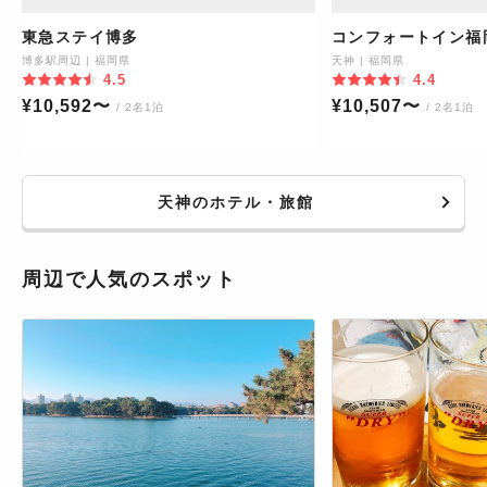
東急ステイ博多
コンフォートイン福
博多駅周辺
|
福岡県
天神
|
福岡県
4.5
4.4
¥
10,592
〜
¥
10,507
〜
/ 2名1泊
/ 2名1泊
天神のホテル・旅館
周辺で人気のスポット