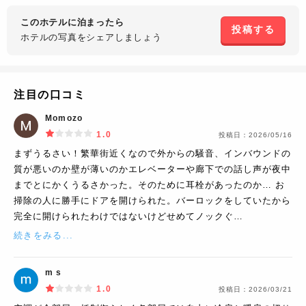
このホテルに泊まったら
投稿する
ホテルの写真を
シェアしましょう
注目の口コミ
Momozo
1.0
投稿日：
2026/05/16
まずうるさい！繁華街近くなので外からの騒音、インバウンドの
質が悪いのか壁が薄いのかエレベーターや廊下での話し声が夜中
までとにかくうるさかった。そのために耳栓があったのか… お
掃除の人に勝手にドアを開けられた。バーロックをしていたから
完全に開けられたわけではないけどせめてノックぐ…
続きをみる...
m s
1.0
投稿日：
2026/03/21