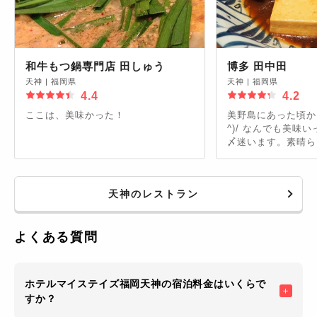
和牛もつ鍋専門店 田しゅう
博多 田中田
天神
|
福岡県
天神
|
福岡県
4.4
4.2
ここは、美味かった！
美野島にあった頃から
^)/ なんでも美味
〆迷います。素晴ら
鮮丼、あるいは、ま
る頃からカレーは、
1・8分の1をメニ
天神のレストラン
ます。
よくある質問
ホテルマイステイズ福岡天神の宿泊料金はいくらで
すか？