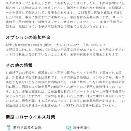
スクのスタッフがお迎えします。ご不明な点がございましたら、予約確認通知に記
載されている連絡先までご連絡ください。施設から提供された情報は、自動翻訳ツ
ールを使用して翻訳されている場合があります。 ご到着前に荷物を施設まで送付
したい場合、事前に施設までご連絡のうえ、承認を得る必要があります。 0 ～ 6
歳の子供用の朝食は、朝食付きプランに含まれていません。0 ～ 6 歳の子供用の
朝食は、記載されている子供用朝食料金で現地でご注文いただけます。
オプションの追加料金
朝食 (和食の朝食) の料金 (概算) : 大人 1850 JPY、子供 1850 JPY
上記項目以外にも、現地にてお支払いが必要な場合があります。また料金とデポジ
ットには税金が含まれていないことがあり、金額が変更される場合があります。
その他の情報
6 歳以下のお子様が、保護者の方と同室で既存のベッドを使用して滞在される場
合、2 名様まで宿泊料金は無料です。日本の厚生労働省は、インやホテル、モーテ
ルなどを含むいかなる種類の宿泊施設でも、日本に​居住してない海外のお客様の宿
泊に際し、国籍および旅券番号の確認とパスポートのご提示を義務付け​ておりま
す。また、各宿泊施設には、ご宿泊者全員のパスポートをコピーし保存する義務が
課せられておりますの​で、ご協力をお願いいたします。付近で建設工事が行われて
いるため、騒音が聞こえる場合があります。駐車場には車高制限があります。この
宿泊施設は性の多様性への配慮があり、LGBT+ のお客様を歓迎しています。
新型コロナウイルス対策