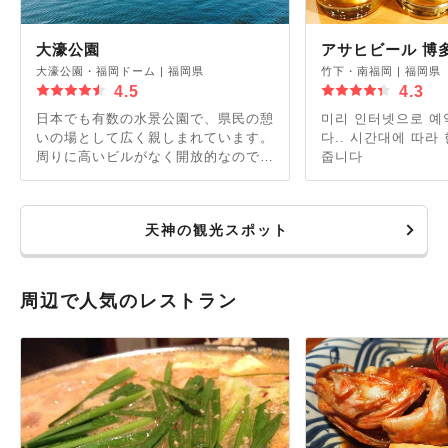
大濠公園
アサヒビール 博
大濠公園・福岡ドーム
|
福岡県
竹下・南福岡
|
福岡県
4.5
4.3
日本でも有数の水景公園で、県民の憩
미리 인터넷으로 예
いの場として広く親しまれています。
다.. 시간대에 따라
周りに高いビルがなく開放的なので、
줍니다
気持ちよく過ごせます。日が沈むと雰
囲気が変わり、周りの街灯に照らされ
てロマンチックな公園に。
天神の観光スポット
周辺で人気のレストラン