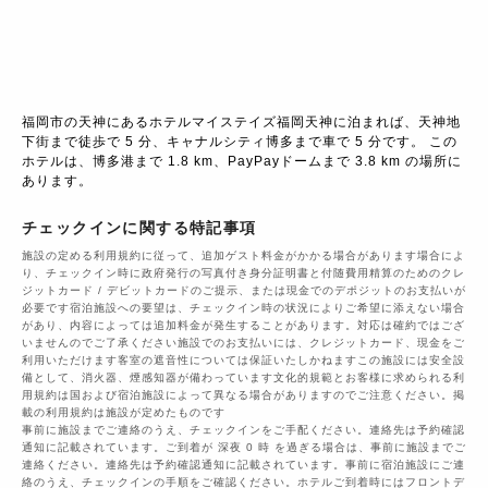
福岡市の天神にあるホテルマイステイズ福岡天神に泊まれば、天神地
下街まで徒歩で 5 分、キャナルシティ博多まで車で 5 分です。 この
ホテルは、博多港まで 1.8 km、PayPayドームまで 3.8 km の場所に
あります。
チェックインに関する特記事項
施設の定める利用規約に従って、追加ゲスト料金がかかる場合があります場合によ
り、チェックイン時に政府発行の写真付き身分証明書と付随費用精算のためのクレ
ジットカード / デビットカードのご提示、または現金でのデポジットのお支払いが
必要です宿泊施設への要望は、チェックイン時の状況によりご希望に添えない場合
があり、内容によっては追加料金が発生することがあります。対応は確約ではござ
いませんのでご了承ください施設でのお支払いには、クレジットカード、現金をご
利用いただけます客室の遮音性については保証いたしかねますこの施設には安全設
備として、消火器、煙感知器が備わっています文化的規範とお客様に求められる利
用規約は国および宿泊施設によって異なる場合がありますのでご注意ください。掲
載の利用規約は施設が定めたものです
事前に施設までご連絡のうえ、チェックインをご手配ください。連絡先は予約確認
通知に記載されています。ご到着が 深夜 0 時 を過ぎる場合は、事前に施設までご
連絡ください。連絡先は予約確認通知に記載されています。事前に宿泊施設にご連
絡のうえ、チェックインの手順をご確認ください。ホテルご到着時にはフロントデ