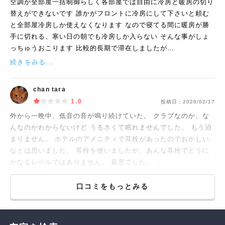
空調が全部屋一括制御らしく各部屋では自由に冷房と暖房の切り
替えができないです 誰かがフロントに冷房にして下さいと頼む
と全部屋冷房しか使えなくなります なので寝てる間に暖房が勝
手に切れる、寒い日の朝でも冷房しか入らない そんな事がしょ
っちゅうおこります 比較的長期で滞在しましたが…
続きをみる...
chan tara
1.0
投稿日：
2026/02/17
外から一晩中、低音の音が鳴り続けていた。 クラブなのか、な
んなのかわからないけど うるさくて眠れませんでした。 もう泊
まりません。 ホテルのアメニティで耳栓があったのでおかしい
なとは思いました。 耳栓を使いましたが、あんな耳栓でどうに
かなるレベルではありません。 最悪でした。 …
続きをみる...
口コミをもっとみる