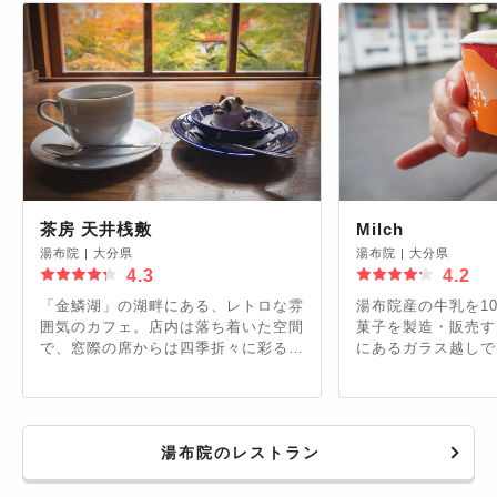
茶房 天井桟敷
Milch
湯布院
|
大分県
湯布院
|
大分県
4.3
4.2
「金鱗湖」の湖畔にある、レトロな雰
湯布院産の牛乳を1
囲気のカフェ。店内は落ち着いた空間
菓子を製造・販売す
で、窓際の席からは四季折々に彩る景
にあるガラス越しで
色を眺めることができます。名物は、
ちがスイーツを作る
由布岳をモチーフにした「モン・ユ
ことができます。濃
フ」。由布岳をモチーフにしており、
を堪能できる「ケー
口どけの良いクリームチーズがコーヒ
じめ、とろっとろな
湯布院のレストラン
ーと相性抜群です。幻想的な風景を眺
「プディング」など
めながら、ゆっくり至福のひとときを
気。油で揚げない焼
満喫できます。
ラッフェン」など、