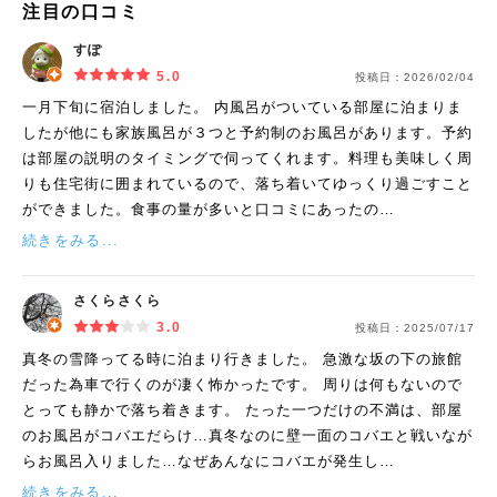
注目の口コミ
すぽ
5.0
投稿日：
2026/02/04
一月下旬に宿泊しました。 内風呂がついている部屋に泊まりま
したが他にも家族風呂が３つと予約制のお風呂があります。予約
は部屋の説明のタイミングで伺ってくれます。料理も美味しく周
りも住宅街に囲まれているので、落ち着いてゆっくり過ごすこと
ができました。食事の量が多いと口コミにあったの…
続きをみる...
さくらさくら
3.0
投稿日：
2025/07/17
真冬の雪降ってる時に泊まり行きました。 急激な坂の下の旅館
だった為車で行くのが凄く怖かったです。 周りは何もないので
とっても静かで落ち着きます。 たった一つだけの不満は、部屋
のお風呂がコバエだらけ…真冬なのに壁一面のコバエと戦いなが
らお風呂入りました…なぜあんなにコバエが発生し…
続きをみる...