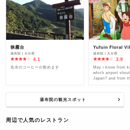
狭霧台
Yufuin Floral Vi
湯布院
|
大分県
湯布院
|
大分県
4.1
3.9
名水のコーヒーが飲めます
May i know from k
which airport shoul
Japan? and from the airport how to
go to this village?
湯布院の観光スポット
周辺で人気のレストラン