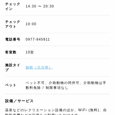
チェック
14:30 〜 20:30
イン
チェック
10:00
アウト
電話番号
0977-845811
客室数
10
室
施設タイ
旅館
（
大分県
）
プ
ペット不可、介助動物の同伴可、介助動物は手
ペット
数料免除 / 制限事項なし
設備／サービス
温泉などのレクリエーション設備のほか、WiFi (無料)、自