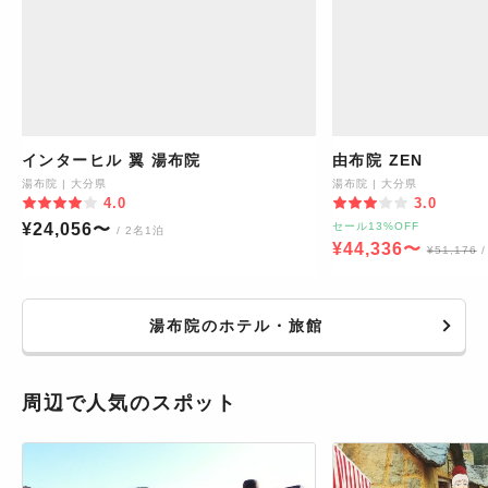
インターヒル 翼 湯布院
由布院 ZEN
湯布院
|
大分県
湯布院
|
大分県
4.0
3.0
¥
24,056
〜
セール13%OFF
/ 2名1泊
¥
44,336
〜
¥
51,176
湯布院のホテル・旅館
周辺で人気のスポット