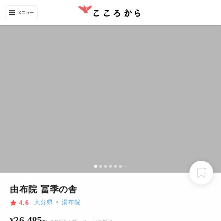
由布院 冨季の舎
大分県
>
湯布院
4.6
26,485
¥
~