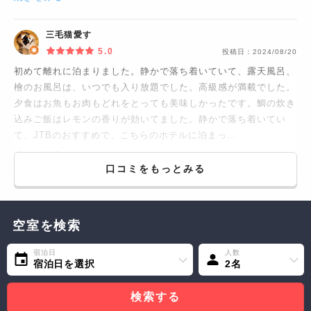
三毛猫愛す
5.0
投稿日：
2024/08/20
初めて離れに泊まりました。静かで落ち着いていて、露天風呂、
檜のお風呂は、いつでも入り放題でした。高級感が満載でした。
夕食はお魚もお肉もどれをとっても美味しかったです。鯛の炊き
込みご飯はレモンの香りが効いてました。静かで落ち着いてい
て、JTBのおすすめで、こちらのホテルに泊まっ…
続きをみる...
口コミをもっとみる
空室を検索
宿泊日
人数
宿泊日を選択
2名
検索する