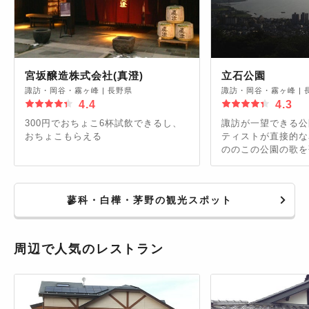
宮坂醸造株式会社(真澄)
立石公園
諏訪・岡谷・霧ヶ峰
|
長野県
諏訪・岡谷・霧ヶ峰
|
4.4
4.3
300円でおちょこ6杯試飲できるし、
諏訪が一望できる公
おちょこもらえる
ティストが直接的な
ののこの公園の歌を
地域外の方にも認知
外ナンバーの方が訪
ります。 昼もいいで
蓼科・白樺・茅野の観光スポット
して夕焼け時は情熱
早朝も気持ちよかっ
いつもいいってこと
場から諏訪湖を見下
周辺で人気のレストラン
が、一段上の時計台
ですよ〜。