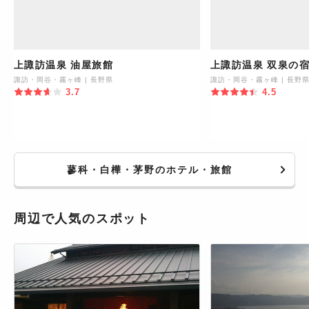
上諏訪温泉 油屋旅館
上諏訪温泉 双泉の宿
諏訪・岡谷・霧ヶ峰
|
長野県
諏訪・岡谷・霧ヶ峰
|
長野
3.7
4.5
蓼科・白樺・茅野のホテル・旅館
周辺で人気のスポット