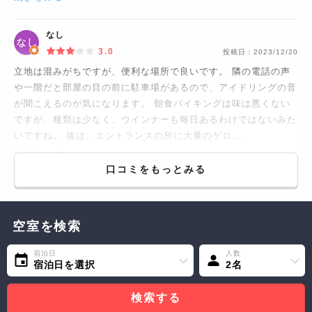
なし
3.0
投稿日：
2023/12/20
立地は混みがちですが、便利な場所で良いです。 隣の電話の声
や一階だと部屋の目の前に駐車場があるので、アイドリングの音
が聞こえるのが気になります。 朝食バイキングは味は悪くない
ですが、種類は少なく、ウインナーも毎日あるわけではないみた
いですね。 後は、エントランスの所に大量のゲロ…
続きをみる...
口コミをもっとみる
空室を検索
宿泊日
人数
宿泊日を選択
2名
検索する