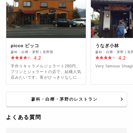
picco ピッコ
うなぎ小林
蓼科・白樺・茅野
|
長野県
蓼科・白樺・茅野
|
長
4.2
4.2
手作りキャラメルジェラート280円。
Very famous Unagi
プリンとジェラートの店で、結構人気
店みたいです。客がひっきりなしに来
ます。
蓼科・白樺・茅野のレストラン
よくある質問