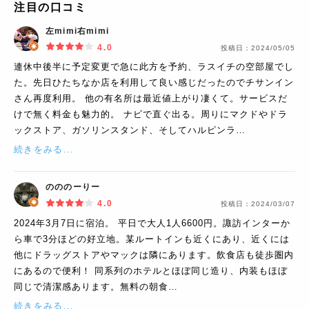
注目の口コミ
左mimi右mimi
4.0
投稿日：
2024/05/05
連休中後半に予定変更で急に此方を予約、ラスイチの空部屋でし
た。先日ひたちなか店を利用して良い感じだったのでチサンイン
さん再度利用。 他の有名所は最近値上がり凄くて。サービスだ
けで無く料金も魅力的。 ナビで直ぐ出る。周りにマクドやドラ
ックストア、ガソリンスタンド、そしてハルピンラ…
続きをみる...
のののーりー
4.0
投稿日：
2024/03/07
2024年3月7日に宿泊。 平日で大人1人6600円。諏訪インターか
ら車で3分ほどの好立地。某ルートインも近くにあり、近くには
他にドラッグストアやマックは隣にあります。飲食店も徒歩圏内
にあるので便利！ 同系列のホテルとほぼ同じ造り、内装もほぼ
同じで清潔感あります。無料の朝食…
続きをみる...