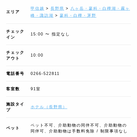
甲信越
>
長野県
>
八ヶ岳・蓼科・白樺湖・霧ヶ
エリア
峰・諏訪湖
>
蓼科・白樺・茅野
チェック
15:00 〜 指定なし
イン
チェック
10:00
アウト
電話番号
0266-522811
客室数
91
室
施設タイ
ホテル
（
長野県
）
プ
ペット不可、介助動物の同伴不可、介助動物の
ペット
同伴可、介助動物は手数料免除 / 制限事項なし