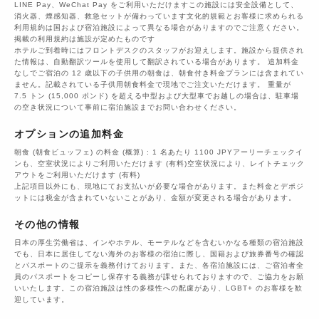
LINE Pay、WeChat Pay をご利用いただけますこの施設には安全設備として、
消火器、煙感知器、救急セットが備わっています文化的規範とお客様に求められる
利用規約は国および宿泊施設によって異なる場合がありますのでご注意ください。
掲載の利用規約は施設が定めたものです
ホテルご到着時にはフロントデスクのスタッフがお迎えします。施設から提供され
た情報は、自動翻訳ツールを使用して翻訳されている場合があります。 追加料金
なしでご宿泊の 12 歳以下の子供用の朝食は、朝食付き料金プランには含まれてい
ません。記載されている子供用朝食料金で現地でご注文いただけます。 重量が
7.5 トン (15,000 ポンド) を超える中型および大型車でお越しの場合は、駐車場
の空き状況について事前に宿泊施設までお問い合わせください。
オプションの追加料金
朝食 (朝食ビュッフェ) の料金 (概算) : 1 名あたり 1100 JPYアーリーチェックイ
ンも、空室状況によりご利用いただけます (有料)空室状況により、レイトチェック
アウトをご利用いただけます (有料)
上記項目以外にも、現地にてお支払いが必要な場合があります。また料金とデポジ
ットには税金が含まれていないことがあり、金額が変更される場合があります。
その他の情報
日本の厚生労働省は、インやホテル、モーテルなどを含むいかなる種類の宿泊施設
でも、日本に​居住してない海外のお客様の宿泊に際し、国籍および旅券番号の確認
とパスポートのご提示を義務付け​ております。また、各宿泊施設には、ご宿泊者全
員のパスポートをコピーし保存する義務が課せられておりますの​で、ご協力をお願
いいたします。この宿泊施設は性の多様性への配慮があり、LGBT+ のお客様を歓
迎しています。