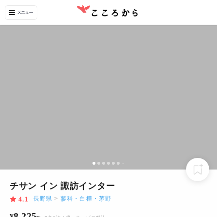
チサン イン 諏訪インター
長野県
>
蓼科・白樺・茅野
4.1
8,225
¥
~