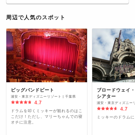
周辺で人気のスポット
ビッグバンドビート
ブロードウェイ
シアター
浦安・東京ディズニーリゾート
|
千葉県
4.7
浦安・東京ディズニー
4.7
ドラムを叩くミッキーが観れるのはこ
こだけ！ただし、マリーちゃんでの寝
ミッキーのドラムにし
オチに注意。