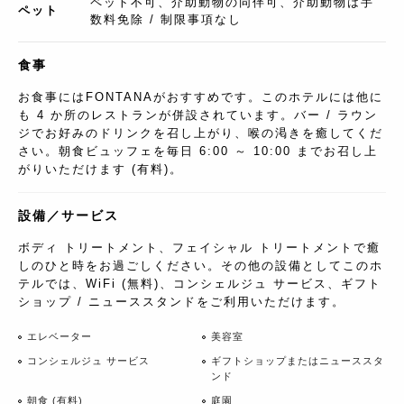
ペット不可、介助動物の同伴可、介助動物は手
ペット
数料免除 / 制限事項なし
食事
お食事にはFONTANAがおすすめです。このホテルには他に
も 4 か所のレストランが併設されています。バー / ラウン
ジでお好みのドリンクを召し上がり、喉の渇きを癒してくだ
さい。朝食ビュッフェを毎日 6:00 ～ 10:00 までお召し上
がりいただけます (有料)。
設備／サービス
ボディ トリートメント、フェイシャル トリートメントで癒
しのひと時をお過ごしください。その他の設備としてこのホ
テルでは、WiFi (無料)、コンシェルジュ サービス、ギフト
ショップ / ニューススタンドをご利用いただけます。
エレベーター
美容室
コンシェルジュ サービス
ギフトショップまたはニューススタ
ンド
朝食 (有料)
庭園