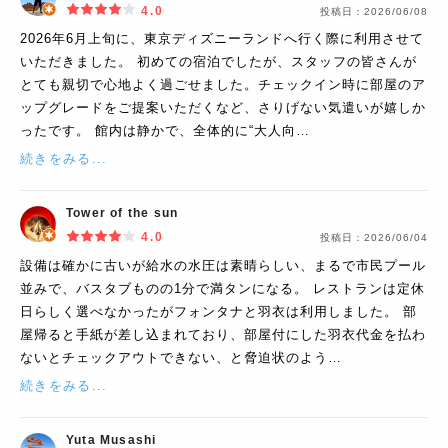
4.0
投稿日：
2026/06/08
2026年6月上旬に、東京ディズニーランドへ行く際に利用させて
いただきました。 初めての宿泊でしたが、スタッフの皆さんが
とても親切で心地よく過ごせました。チェックイン時に部屋のア
ップグレードをご提案いただくなど、さりげない気遣いが嬉しか
ったです。 館内は静かで、全体的に“大人向…
続きをみる...
Tower of the sun
4.0
投稿日：
2026/06/04
設備は確かに古いが給水の水圧は素晴らしい、まるで市民プール
並みで、バスタブものの1分で満タンになる。 レストランは定休
日らしく選べなかったがフォンタナと羽衣は利用しました。 部
屋帰ると手紙が差し込まれており、部屋付にした羽衣代金を払わ
ないとチェックアウトできない、と脅迫状のよう…
続きをみる...
Yuta Musashi