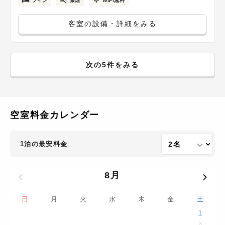
ツイン
禁煙
WiFi無料
客室の設備・詳細をみる
次の5件をみる
空室料金カレンダー
1泊の最安料金
8月
日
月
火
水
木
金
土
1