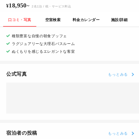
18,950
¥
~
2
名
1
泊
/ 税・サービス料込
口コミ・写真
空室検索
料金カレンダー
施設/詳細
種類豊富な自慢の朝食ブッフェ
ラグジュアリーな大理石バスルーム
ぬくもりを感じるエレガントな客室
公式写真
もっとみる
宿泊者の投稿
もっとみる