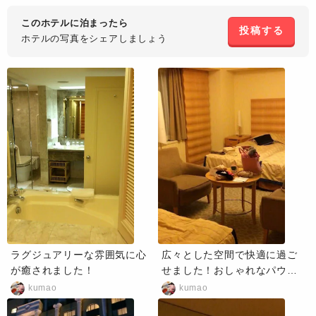
このホテルに泊まったら
投稿する
ホテルの写真を
シェアしましょう
ラグジュアリーな雰囲気に心
広々とした空間で快適に過ご
が癒されました！
せました！おしゃれなパウダ
ールームも◎
kumao
kumao