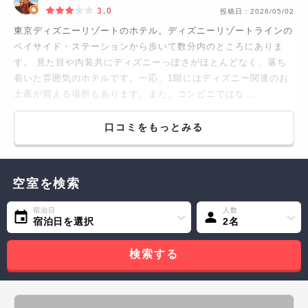
3.0
投稿日：
2026/05/02
東京ディズニーリゾートのホテル。ディズニーリゾートラインの
ベイサイド・ステーションから歩いて数分内のところにありま
す。 見た目や内装共にディズニーっぽさがほとんどなく、落ち
着いた雰囲気のホテルです。一応、1階にはディズニー関連のお
土産が買える場所もあります。また、コンビニではな…
続きをみる...
口コミをもっとみる
空室を検索
宿泊日
人数
宿泊日を選択
2名
検索する