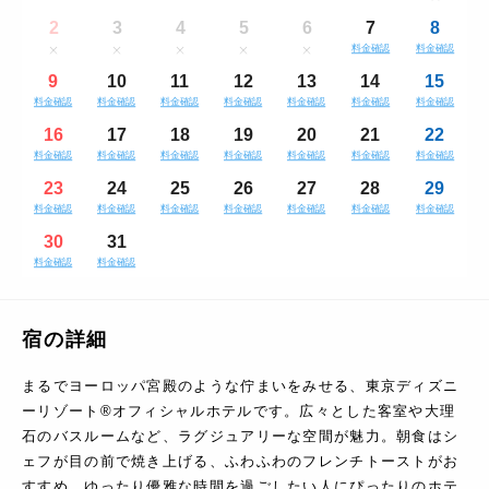
2
3
4
5
6
7
8
料金確認
料金確認
9
10
11
12
13
14
15
料金確認
料金確認
料金確認
料金確認
料金確認
料金確認
料金確認
16
17
18
19
20
21
22
料金確認
料金確認
料金確認
料金確認
料金確認
料金確認
料金確認
23
24
25
26
27
28
29
料金確認
料金確認
料金確認
料金確認
料金確認
料金確認
料金確認
30
31
料金確認
料金確認
宿の詳細
まるでヨーロッパ宮殿のような佇まいをみせる、東京ディズニ
ーリゾート®オフィシャルホテルです。広々とした客室や大理
石のバスルームなど、ラグジュアリーな空間が魅力。朝食はシ
ェフが目の前で焼き上げる、ふわふわのフレンチトーストがお
すすめ。ゆったり優雅な時間を過ごしたい人にぴったりのホテ