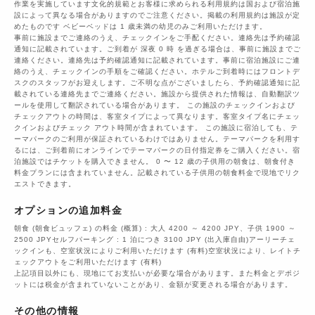
作業を実施しています文化的規範とお客様に求められる利用規約は国および宿泊施
設によって異なる場合がありますのでご注意ください。掲載の利用規約は施設が定
めたものです ベビーベッドは 1 歳未満の幼児のみご利用いただけます。
事前に施設までご連絡のうえ、チェックインをご手配ください。連絡先は予約確認
通知に記載されています。ご到着が 深夜 0 時 を過ぎる場合は、事前に施設までご
連絡ください。連絡先は予約確認通知に記載されています。事前に宿泊施設にご連
絡のうえ、チェックインの手順をご確認ください。ホテルご到着時にはフロントデ
スクのスタッフがお迎えします。ご不明な点がございましたら、予約確認通知に記
載されている連絡先までご連絡ください。施設から提供された情報は、自動翻訳ツ
ールを使用して翻訳されている場合があります。 この施設のチェックインおよび
チェックアウトの時間は、客室タイプによって異なります。客室タイプ名にチェッ
クインおよびチェック アウト時間が含まれています。 この施設に宿泊しても、テ
ーマパークのご利用が保証されているわけではありません。テーマパークを利用す
るには、ご到着前にオンラインでテーマパークの日付指定券をご購入ください。宿
泊施設ではチケットを購入できません。 0 〜 12 歳の子供用の朝食は、朝食付き
料金プランには含まれていません。記載されている子供用の朝食料金で現地でリク
エストできます。
オプションの追加料金
朝食 (朝食ビュッフェ) の料金 (概算) : 大人 4200 ～ 4200 JPY、子供 1900 ～
2500 JPYセルフパーキング : 1 泊につき 3100 JPY (出入庫自由)アーリーチェ
ックインも、空室状況によりご利用いただけます (有料)空室状況により、レイトチ
ェックアウトをご利用いただけます (有料)
上記項目以外にも、現地にてお支払いが必要な場合があります。また料金とデポジ
ットには税金が含まれていないことがあり、金額が変更される場合があります。
その他の情報