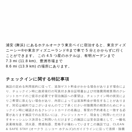
浦安 (舞浜) にあるホテルオークラ東京ベイに宿泊すると、東京ディズ
ニーシー®や東京ディズニーランド®まで車で 5 分とかからずに行く
ことができます。 この 4.5 つ星のホテルは、有明ガーデンまで

7.3 mi (11.8 km)、豊洲市場まで

8.6 mi (13.9 km) の場所にあります。
チェックインに関する特記事項
施設の定める利用規約に従って、追加ゲスト料金がかかる場合があります場合によ
り、チェックイン時に政府発行の写真付き身分証明書および付随費用精算用のクレ
ジットカードのご提示が必要です宿泊施設への要望は、チェックイン時の状況によ
りご希望に添えない場合があり、内容によっては追加料金が発生することがありま
す。対応は確約ではございませんのでご了承ください付随費用の精算のためにチェ
ックイン時に確認されるクレジットカードの名義は、客室の予約者名と一致する必
要があります施設でのお支払いには、クレジットカード、現金をご利用いただけま
すキャッシュレス決済をご利用いただけますこの施設には安全設備として、一酸化
炭素検知器、消火器、煙感知器、窓格子が備わっていますこの施設では、CLEAN
& SAFE STAY (オークラ ニッコー ホテルズ)のガイドラインに沿って清掃・除菌