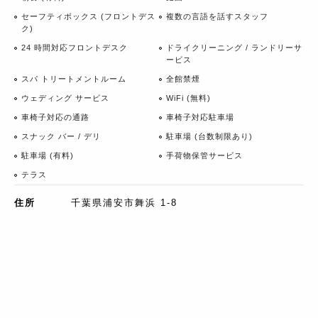
セーフティボックス (フロントデス
複数の言語を話すスタッフ
ク)
24 時間対応フロントデスク
ドライクリーニング / ランドリーサ
ービス
スパ トリートメントルーム
全館禁煙
ウェディング サービス
WiFi (無料)
車椅子対応の通路
車椅子対応駐車場
スナック バー / デリ
駐車場 (台数制限あり)
駐車場 (有料)
手荷物保管サービス
テラス
住所
千葉県浦安市舞浜 1-8