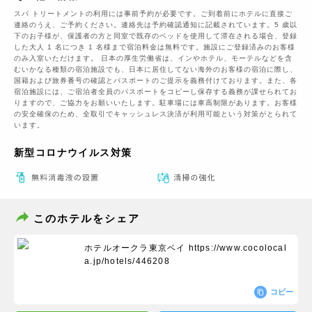
スパ トリートメントの利用には事前予約が必要です。ご到着前にホテルに直接ご
連絡のうえ、ご予約ください。連絡先は予約確認通知に記載されています。5 歳以
下のお子様が、保護者の方と同室で既存のベッドを使用して滞在される場合、登録
した大人 1 名につき 1 名様まで宿泊料金は無料です。施設にご登録済みのお客様
のみ入室いただけます。 日本の厚生労働省は、インやホテル、モーテルなどを含
むいかなる種類の宿泊施設でも、日本に​居住してない海外のお客様の宿泊に際し、
国籍および旅券番号の確認とパスポートのご提示を義務付け​ております。また、各
宿泊施設には、ご宿泊者全員のパスポートをコピーし保存する義務が課せられてお
りますの​で、ご協力をお願いいたします。駐車場には車高制限があります。お客様
の安全確保のため、全取引でキャッシュレス決済が利用可能という対策がとられて
います。
新型コロナウイルス対策
このホテルをシェア
ホテルオークラ東京ベイ
https://www.cocolocal
a.jp/hotels/446208
コピー